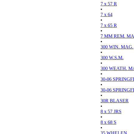
7 x 57 R
•
7 x 64
•
7 x 65 R
•
7 MM REM. MA
•
300 WIN. MAG.
•
300 W.S.M.
•
300 WEATH. M
•
30-06 SPRINGFI
•
30-06 SPRINGFI
•
30R BLASER
•
8 x 57 JRS
•
8 x 68 S
•
35 WHELEN