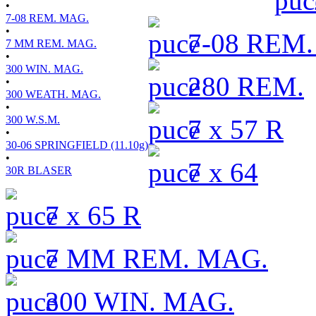
•
7-08 REM. MAG.
•
7-08 REM
7 MM REM. MAG.
•
300 WIN. MAG.
280 REM.
•
300 WEATH. MAG.
•
300 W.S.M.
7 x 57 R
•
30-06 SPRINGFIELD (11.10g)
•
7 x 64
30R BLASER
7 x 65 R
7 MM REM. MAG.
300 WIN. MAG.