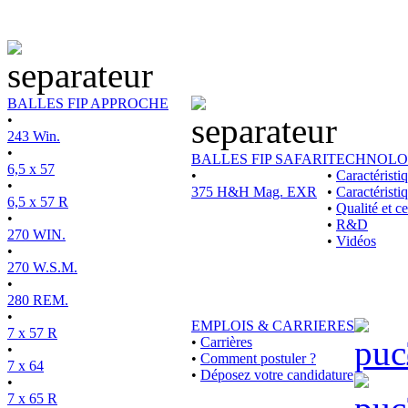
BALLES FIP APPROCHE
•
243 Win.
•
BALLES FIP SAFARI
TECHNOLO
6,5 x 57
•
•
Caractérist
•
375 H&H Mag. EXR
•
Caractéristi
6,5 x 57 R
•
Qualité et ce
•
•
R&D
270 WIN.
•
Vidéos
•
270 W.S.M.
•
280 REM.
•
EMPLOIS & CARRIERES
7 x 57 R
•
Carrières
•
•
Comment postuler ?
7 x 64
•
Déposez votre candidature
•
7 x 65 R