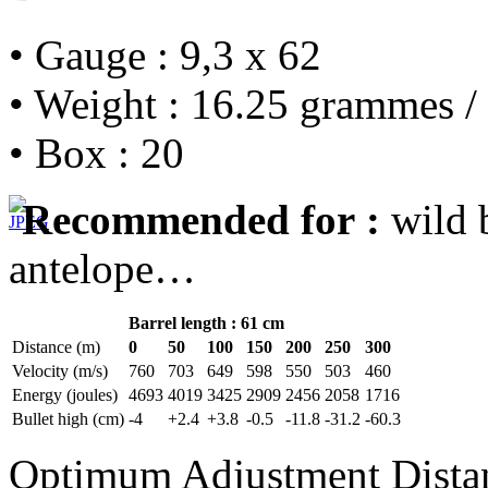
• Gauge : 9,3 x 62
• Weight : 16.25 grammes /
• Box : 20
Recommended for :
wild b
antelope…
Barrel length : 61 cm
Distance (m)
0
50
100
150
200
250
300
Velocity (m/s)
760
703
649
598
550
503
460
Energy (joules)
4693
4019
3425
2909
2456
2058
1716
Bullet high (cm)
-4
+2.4
+3.8
-0.5
-11.8
-31.2
-60.3
Optimum Adjustment Dista