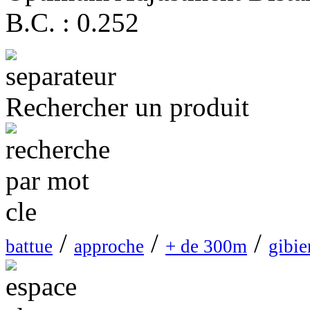
B.C. : 0.252
Rechercher un produit
/
/
/
battue
approche
+ de 300m
gibie