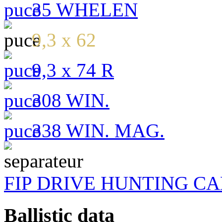
35 WHELEN
9,3 x 62
9,3 x 74 R
308 WIN.
338 WIN. MAG.
FIP DRIVE HUNTING C
Ballistic data