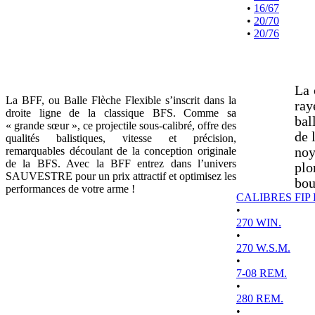
•
16/67
•
20/70
•
20/76
La 
La BFF, ou Balle Flèche Flexible s’inscrit dans la
ray
droite ligne de la classique BFS. Comme sa
bal
« grande sœur », ce projectile sous-calibré, offre des
de 
qualités balistiques, vitesse et précision,
remarquables découlant de la conception originale
noy
de la BFS. Avec la BFF entrez dans l’univers
plo
SAUVESTRE pour un prix attractif et optimisez les
bou
performances de votre arme !
CALIBRES FIP
•
270 WIN.
•
270 W.S.M.
•
7-08 REM.
•
280 REM.
•