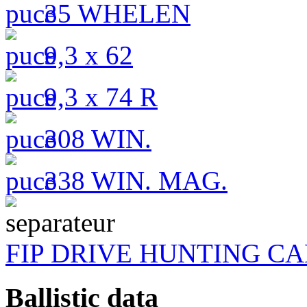
35 WHELEN
9,3 x 62
9,3 x 74 R
308 WIN.
338 WIN. MAG.
FIP DRIVE HUNTING C
Ballistic data