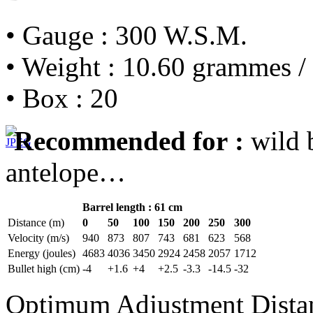
• Gauge : 300 W.S.M.
• Weight : 10.60 grammes /
• Box : 20
Recommended for :
wild b
antelope…
Barrel length : 61 cm
Distance (m)
0
50
100
150
200
250
300
Velocity (m/s)
940
873
807
743
681
623
568
Energy (joules)
4683
4036
3450
2924
2458
2057
1712
Bullet high (cm)
-4
+1.6
+4
+2.5
-3.3
-14.5
-32
Optimum Adjustment Dista