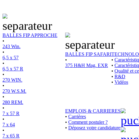
BALLES FIP APPROCHE
•
243 Win.
•
BALLES FIP SAFARI
TECHNOLO
6,5 x 57
•
•
Caractérist
•
375 H&H Mag. EXR
•
Caractéristi
6,5 x 57 R
•
Qualité et ce
•
•
R&D
270 WIN.
•
Vidéos
•
270 W.S.M.
•
280 REM.
•
EMPLOIS & CARRIERES
7 x 57 R
•
Carrières
•
•
Comment postuler ?
7 x 64
•
Déposez votre candidature
•
7 x 65 R