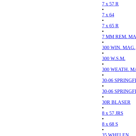
7 x 57 R
•
7 x 64
•
7 x 65 R
•
7 MM REM. MA
•
300 WIN. MAG.
•
300 W.S.M.
•
300 WEATH. M
•
30-06 SPRINGFI
•
30-06 SPRINGFI
•
30R BLASER
•
8 x 57 JRS
•
8 x 68 S
•
35 WHELEN