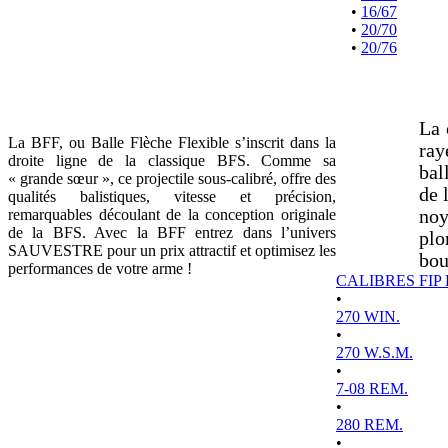
•
16/67
•
20/70
•
20/76
La 
La BFF, ou Balle Flèche Flexible s’inscrit dans la
ray
droite ligne de la classique BFS. Comme sa
bal
« grande sœur », ce projectile sous-calibré, offre des
de 
qualités balistiques, vitesse et précision,
remarquables découlant de la conception originale
noy
de la BFS. Avec la BFF entrez dans l’univers
plo
SAUVESTRE pour un prix attractif et optimisez les
bou
performances de votre arme !
CALIBRES FIP
•
270 WIN.
•
270 W.S.M.
•
7-08 REM.
•
280 REM.
•