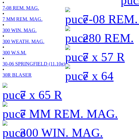
•
7-08 REM. MAG.
•
7-08 REM
7 MM REM. MAG.
•
300 WIN. MAG.
280 REM.
•
300 WEATH. MAG.
•
300 W.S.M.
7 x 57 R
•
30-06 SPRINGFIELD (11.10g)
•
7 x 64
30R BLASER
7 x 65 R
7 MM REM. MAG.
300 WIN. MAG.