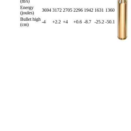
(m/s)
Energy
3694
3172
2705
2296
1942
1631
1360
(joules)
Bullet high
-4
+2.2
+4
+0.6
-8.7
-25.2
-50.1
(cm)