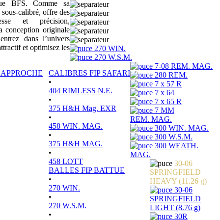
sique BFS. Comme sa
 sous-calibré, offre des
tesse et précision,
a conception originale
ntrez dans l’univers
actif et optimisez les
270 WIN.
270 W.S.M.
7-08 REM. MAG.
P APPROCHE
CALIBRES FIP SAFARI
280 REM.
•
7 x 57 R
404 RIMLESS N.E.
7 x 64
•
7 x 65 R
375 H&H Mag. EXR
7 MM
•
REM. MAG.
458 WIN. MAG.
300 WIN. MAG.
•
300 W.S.M.
375 H&H MAG.
300 WEATH.
•
MAG.
458 LOTT
30-06
BALLES FIP BATTUE
SPRINGFIELD
•
HEAVY (11.26 g)
270 WIN.
30-06
•
SPRINGFIELD
270 W.S.M.
LIGHT (8.76 g)
•
30R