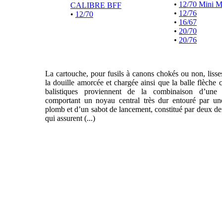
•
12/70 Mini 
CALIBRE BFF
•
12/76
•
12/70
•
16/67
•
20/70
•
20/76
La cartouche, pour fusils à canons chokés ou non, liss
la douille amorcée et chargée ainsi que la balle flèche 
balistiques proviennent de la combinaison d’une f
comportant un noyau central très dur entouré par un
plomb et d’un sabot de lancement, constitué par deux de
qui assurent (...)