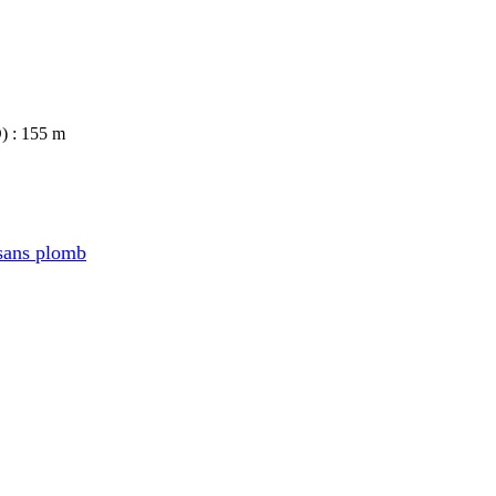
) : 155 m
sans plomb