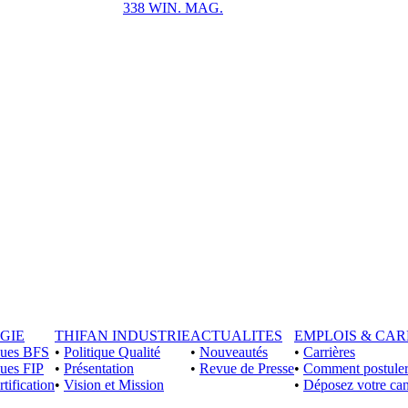
338 WIN. MAG.
GIE
THIFAN INDUSTRIE
ACTUALITES
EMPLOIS & CAR
iques BFS
•
Politique Qualité
•
Nouveautés
•
Carrières
ques FIP
•
Présentation
•
Revue de Presse
•
Comment postuler
rtification
•
Vision et Mission
•
Déposez votre can