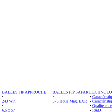
BALLES FIP APPROCHE
BALLES FIP SAFARI
TECHNOLO
•
•
•
Caractérist
243 Win.
375 H&H Mag. EXR
•
Caractéristi
•
•
Qualité et ce
6,5 x 57
•
R&D