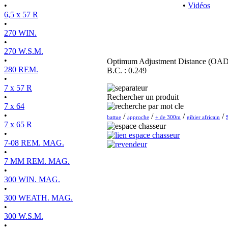
•
•
Vidéos
6,5 x 57 R
•
270 WIN.
•
270 W.S.M.
•
Optimum Adjustment Distance (OAD
280 REM.
B.C. : 0.249
•
7 x 57 R
•
Rechercher un produit
7 x 64
•
/
/
/
/
battue
approche
+ de 300m
gibier africain
7 x 65 R
•
7-08 REM. MAG.
•
7 MM REM. MAG.
•
300 WIN. MAG.
•
300 WEATH. MAG.
•
300 W.S.M.
•