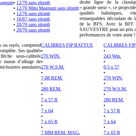
droite ligne de la clas
Magnum
•
12/70 sans plomb
« grande sœur », ce projectile
•
12/70 Mini Magnum sans plomb
qualités balistiques, vi
•
12/76 sans plomb
remarquables découlant de l
•
16/67 sans plomb
de la BFS. Avec la BFF e
•
20/70 sans plomb
SAUVESTRE pour un prix attr
•
20/76 sans plomb
performances de votre arme !
es ou rayés, comprend
CALIBRES FIP BATTUE
CALIBRES FI
complète. Ses qualités
•
•
lèche sous-calibrée
270 WIN.
243 Win.
e masse d’alliage de
•
•
mi-bourres annulaires
270 W.S.M.
6,5 x 57
•
•
7-08 REM.
270 WIN.
•
•
280 REM.
270 W.S.M.
•
•
7 x 57 R
280 REM.
•
•
7 x 64
7 x 57 R
•
•
7 x 65 R
7 x 64
•
•
7 MM REM. MAG.
7 x 65 R