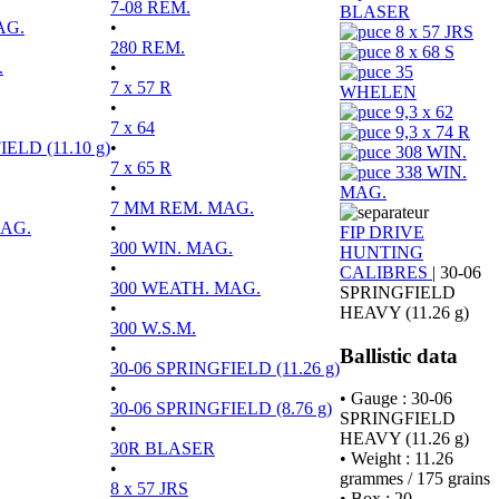
7-08 REM.
BLASER
AG.
•
8 x 57 JRS
280 REM.
8 x 68 S
.
•
35
7 x 57 R
WHELEN
•
9,3 x 62
7 x 64
9,3 x 74 R
ELD (11.10 g)
•
308 WIN.
7 x 65 R
338 WIN.
•
MAG.
7 MM REM. MAG.
MAG.
•
FIP DRIVE
300 WIN. MAG.
HUNTING
•
CALIBRES
|
30-06
300 WEATH. MAG.
SPRINGFIELD
•
HEAVY (11.26 g)
300 W.S.M.
•
Ballistic data
30-06 SPRINGFIELD (11.26 g)
•
• Gauge : 30-06
30-06 SPRINGFIELD (8.76 g)
SPRINGFIELD
•
HEAVY (11.26 g)
30R BLASER
• Weight : 11.26
•
grammes / 175 grains
8 x 57 JRS
• Box : 20