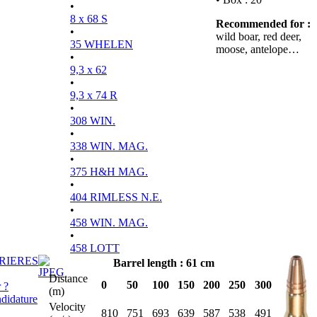
•
8 x 68 S
Recommended for :
•
wild boar, red deer,
35 WHELEN
moose, antelope…
•
9,3 x 62
•
9,3 x 74 R
•
308 WIN.
•
338 WIN. MAG.
•
375 H&H MAG.
•
404 RIMLESS N.E.
•
458 WIN. MAG.
•
458 LOTT
RIERES
Barrel length : 61 cm
Distance
0
50
100
150
200
250
300
 ?
(m)
didature
Velocity
810
751
693
639
587
538
491