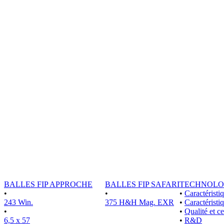
BALLES FIP APPROCHE
BALLES FIP SAFARI
TECHNOLO
•
•
•
Caractérist
243 Win.
375 H&H Mag. EXR
•
Caractéristi
•
•
Qualité et ce
6,5 x 57
•
R&D