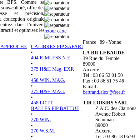
sique BFS. Comme sa
 sous-calibré, offre des
tesse et précision,
a conception originale
ntrez dans l’univers
actif et optimisez les
retour carte
France
|
89 - Yonne
P APPROCHE
CALIBRES FIP SAFARI
•
LA BILLEBAUDE
404 RIMLESS N.E.
39 Rue du Temple
•
89000
375 H&H Mag. EXR
Auxerre
•
Tel : 03 86 52 01 50
458 WIN. MAG.
Fax : 03 86 51 75 46
•
E-mail :
375 H&H MAG.
bertrand.alex@free.fr
•
458 LOTT
TIR LOISIRS SARL
BALLES FIP BATTUE
Z.A.C. des Clairions
•
Avenue Robert
270 WIN.
Schuman
•
89000
270 W.S.M.
Auxerre
•
Tel : 03 86 18 06 93