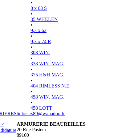
•
8 x 68 S
•
35 WHELEN
•
9,3 x 62
•
9,3 x 74 R
•
308 WIN.
•
338 WIN. MAG.
•
375 H&H MAG.
•
404 RIMLESS N.E.
•
458 WIN. MAG.
•
458 LOTT
RIERES
tir.loisirs89@wanadoo.fr
ARMURERIE BEAUREILLES
 ?
20 Rue Pasteur
didature
89100