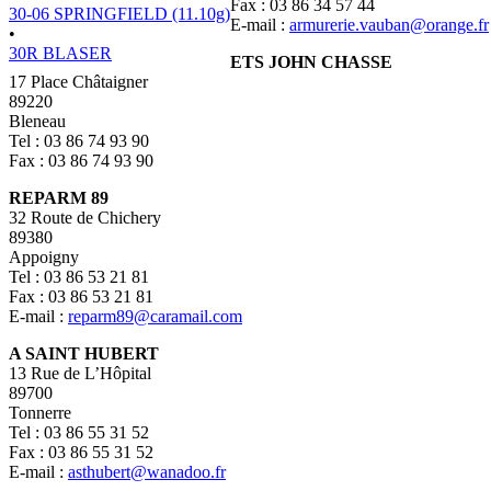
Fax : 03 86 34 57 44
30-06 SPRINGFIELD (11.10g)
E-mail :
armurerie.vauban@orange.fr
•
30R BLASER
ETS JOHN CHASSE
17 Place Châtaigner
89220
Bleneau
Tel : 03 86 74 93 90
Fax : 03 86 74 93 90
REPARM 89
32 Route de Chichery
89380
Appoigny
Tel : 03 86 53 21 81
Fax : 03 86 53 21 81
E-mail :
reparm89@caramail.com
A SAINT HUBERT
13 Rue de L’Hôpital
89700
Tonnerre
Tel : 03 86 55 31 52
Fax : 03 86 55 31 52
E-mail :
asthubert@wanadoo.fr