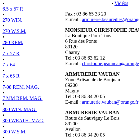
•
•
Vidéos
6,5 x 57 R
Fax : 03 86 65 33 20
•
E-mail :
armurerie.beaureilles@orange
270 WIN.
•
MONSIEUR CHRISTOPHE JE
270 W.S.M.
La Boutique Pour Tous
•
6 Rue des Ponts
280 REM.
89120
•
Charny
7 x 57 R
Tel : 03 86 63 62 12
•
E-mail :
christophe-jeauneau@orange
7 x 64
•
ARMURERIE VAUBAN
7 x 65 R
Zone Artisanale de Bonjuan
•
89200
7-08 REM. MAG.
Magny
•
Tel : 03 86 34 20 05
7 MM REM. MAG.
E-mail :
armurerie.vauban@orange.fr
•
300 WIN. MAG.
ARMURERIE VAUBAN
•
Route de Sauvigny Le Bois
300 WEATH. MAG.
89200
•
Avallon
300 W.S.M.
Tel : 03 86 34 20 05
•