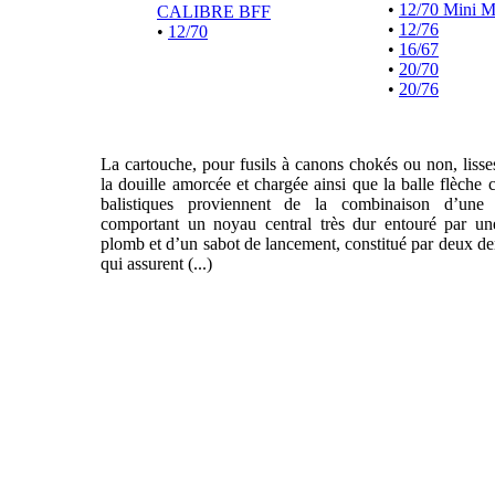
•
12/70 Mini 
CALIBRE BFF
•
12/76
•
12/70
•
16/67
•
20/70
•
20/76
La cartouche, pour fusils à canons chokés ou non, liss
la douille amorcée et chargée ainsi que la balle flèche 
balistiques proviennent de la combinaison d’une f
comportant un noyau central très dur entouré par un
plomb et d’un sabot de lancement, constitué par deux de
qui assurent (...)