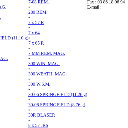
7-08 REM.
Fax : 03 86 18 06 94
AG.
•
E-mail :
280 REM.
.
•
7 x 57 R
•
7 x 64
ELD (11.10 g)
•
7 x 65 R
•
7 MM REM. MAG.
MAG.
•
300 WIN. MAG.
•
300 WEATH. MAG.
•
300 W.S.M.
•
30-06 SPRINGFIELD (11.26 g)
•
30-06 SPRINGFIELD (8.76 g)
•
30R BLASER
•
8 x 57 JRS