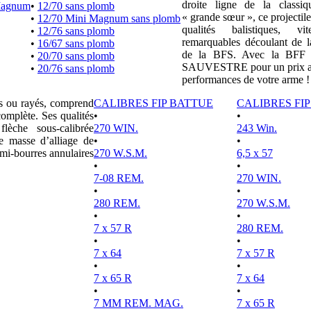
droite ligne de la clas
Magnum
•
12/70 sans plomb
« grande sœur », ce projectile
•
12/70 Mini Magnum sans plomb
qualités balistiques, vi
•
12/76 sans plomb
remarquables découlant de l
•
16/67 sans plomb
de la BFS. Avec la BFF e
•
20/70 sans plomb
SAUVESTRE pour un prix attr
•
20/76 sans plomb
performances de votre arme !
es ou rayés, comprend
CALIBRES FIP BATTUE
CALIBRES FI
complète. Ses qualités
•
•
lèche sous-calibrée
270 WIN.
243 Win.
e masse d’alliage de
•
•
mi-bourres annulaires
270 W.S.M.
6,5 x 57
•
•
7-08 REM.
270 WIN.
•
•
280 REM.
270 W.S.M.
•
•
7 x 57 R
280 REM.
•
•
7 x 64
7 x 57 R
•
•
7 x 65 R
7 x 64
•
•
7 MM REM. MAG.
7 x 65 R