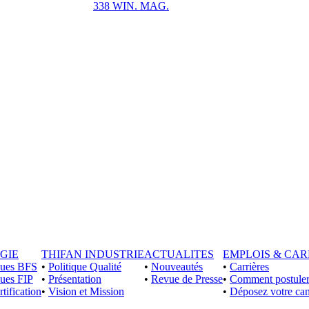
338 WIN. MAG.
GIE
THIFAN INDUSTRIE
ACTUALITES
EMPLOIS & CAR
iques BFS
•
Politique Qualité
•
Nouveautés
•
Carrières
ques FIP
•
Présentation
•
Revue de Presse
•
Comment postuler
rtification
•
Vision et Mission
•
Déposez votre can