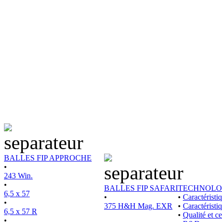
BALLES FIP APPROCHE
•
243 Win.
•
BALLES FIP SAFARI
TECHNOLO
6,5 x 57
•
•
Caractérist
•
375 H&H Mag. EXR
•
Caractéristi
6,5 x 57 R
•
Qualité et ce
•