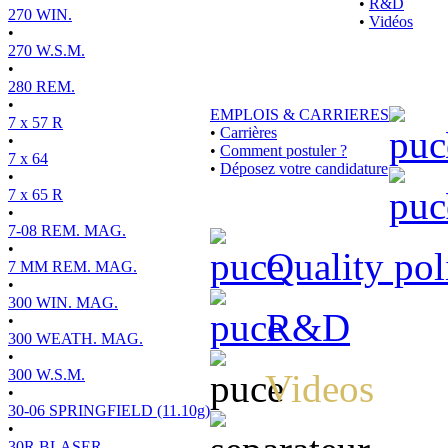
•
R&D
270 WIN.
•
Vidéos
•
270 W.S.M.
•
280 REM.
•
EMPLOIS & CARRIERES
7 x 57 R
•
Carrières
•
•
Comment postuler ?
7 x 64
•
Déposez votre candidature
•
7 x 65 R
•
7-08 REM. MAG.
•
Quality pol
7 MM REM. MAG.
•
300 WIN. MAG.
R&D
•
300 WEATH. MAG.
•
300 W.S.M.
Videos
•
30-06 SPRINGFIELD (11.10g)
•
30R BLASER