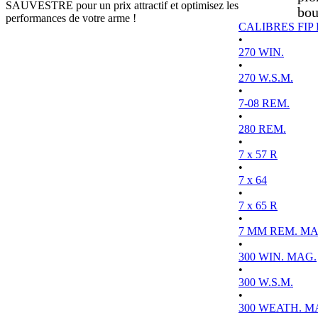
SAUVESTRE pour un prix attractif et optimisez les
bou
performances de votre arme !
CALIBRES FIP
•
270 WIN.
•
270 W.S.M.
•
7-08 REM.
•
280 REM.
•
7 x 57 R
•
7 x 64
•
7 x 65 R
•
7 MM REM. MA
•
300 WIN. MAG.
•
300 W.S.M.
•
300 WEATH. M