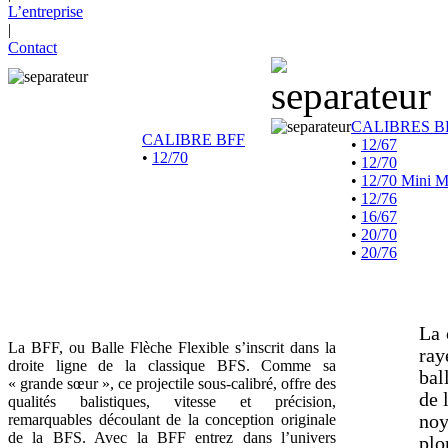
L’entreprise
|
Contact
CALIBRES B
CALIBRE BFF
•
12/67
•
12/70
•
12/70
•
12/70 Mini 
•
12/76
•
16/67
•
20/70
•
20/76
La 
La BFF, ou Balle Flèche Flexible s’inscrit dans la
ray
droite ligne de la classique BFS. Comme sa
bal
« grande sœur », ce projectile sous-calibré, offre des
de 
qualités balistiques, vitesse et précision,
remarquables découlant de la conception originale
noy
de la BFS. Avec la BFF entrez dans l’univers
plo