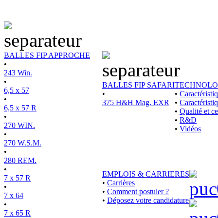
BALLES FIP APPROCHE
•
243 Win.
•
BALLES FIP SAFARI
TECHNOLO
6,5 x 57
•
•
Caractérist
•
375 H&H Mag. EXR
•
Caractéristi
6,5 x 57 R
•
Qualité et ce
•
•
R&D
270 WIN.
•
Vidéos
•
270 W.S.M.
•
280 REM.
•
EMPLOIS & CARRIERES
7 x 57 R
•
Carrières
•
•
Comment postuler ?
7 x 64
•
Déposez votre candidature
•
7 x 65 R