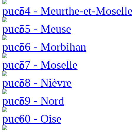
54 - Meurthe-et-Mosell
55 - Meuse
56 - Morbihan
57 - Moselle
58 - Nièvre
59 - Nord
60 - Oise