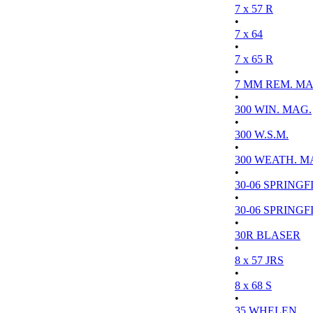
7 x 57 R
•
7 x 64
•
7 x 65 R
•
7 MM REM. MA
•
300 WIN. MAG.
•
300 W.S.M.
•
300 WEATH. M
•
30-06 SPRINGFI
•
30-06 SPRINGFI
•
30R BLASER
•
8 x 57 JRS
•
8 x 68 S
•
35 WHELEN