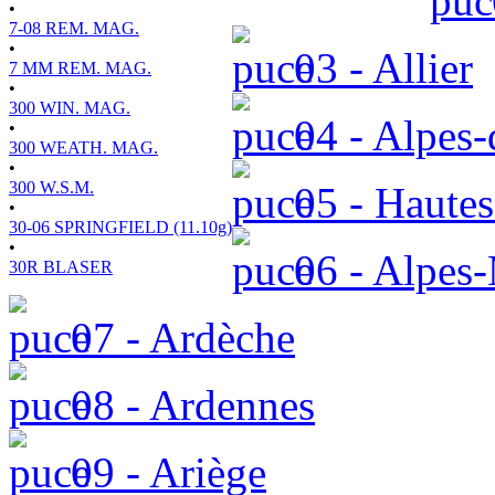
•
7-08 REM. MAG.
•
03 - Allier
7 MM REM. MAG.
•
300 WIN. MAG.
04 - Alpes-
•
300 WEATH. MAG.
•
300 W.S.M.
05 - Hautes
•
30-06 SPRINGFIELD (11.10g)
•
06 - Alpes-
30R BLASER
07 - Ardèche
08 - Ardennes
09 - Ariège