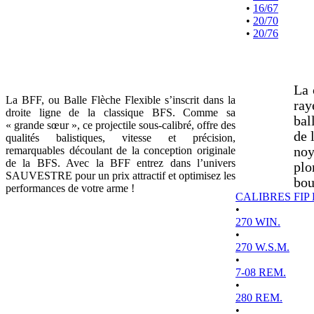
•
16/67
•
20/70
•
20/76
La 
La BFF, ou Balle Flèche Flexible s’inscrit dans la
ray
droite ligne de la classique BFS. Comme sa
bal
« grande sœur », ce projectile sous-calibré, offre des
de 
qualités balistiques, vitesse et précision,
remarquables découlant de la conception originale
noy
de la BFS. Avec la BFF entrez dans l’univers
plo
SAUVESTRE pour un prix attractif et optimisez les
bou
performances de votre arme !
CALIBRES FIP
•
270 WIN.
•
270 W.S.M.
•
7-08 REM.
•
280 REM.
•