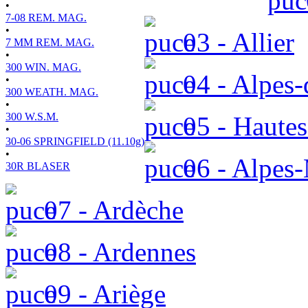
•
7-08 REM. MAG.
•
03 - Allier
7 MM REM. MAG.
•
300 WIN. MAG.
04 - Alpes-
•
300 WEATH. MAG.
•
300 W.S.M.
05 - Hautes
•
30-06 SPRINGFIELD (11.10g)
•
06 - Alpes-
30R BLASER
07 - Ardèche
08 - Ardennes
09 - Ariège