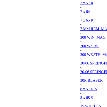
7 x 57 R
•
7 x 64
•
7 x 65 R
•
7 MM REM. MA
•
300 WIN. MAG.
•
300 W.S.M.
•
300 WEATH. M
•
30-06 SPRINGFI
•
30-06 SPRINGFI
•
30R BLASER
•
8 x 57 JRS
•
8 x 68 S
•
35 WHELEN