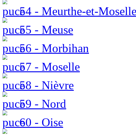
54 - Meurthe-et-Mosell
55 - Meuse
56 - Morbihan
57 - Moselle
58 - Nièvre
59 - Nord
60 - Oise