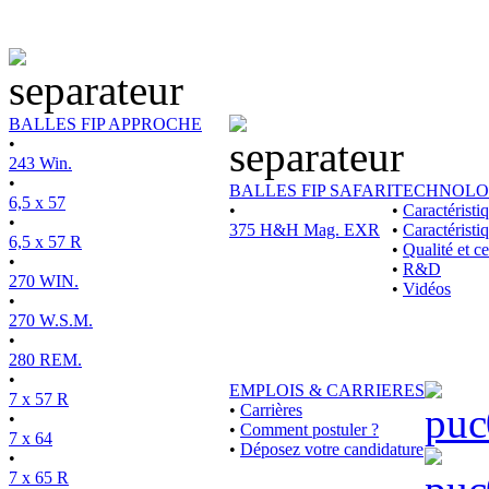
BALLES FIP APPROCHE
•
243 Win.
•
BALLES FIP SAFARI
TECHNOLO
6,5 x 57
•
•
Caractérist
•
375 H&H Mag. EXR
•
Caractéristi
6,5 x 57 R
•
Qualité et ce
•
•
R&D
270 WIN.
•
Vidéos
•
270 W.S.M.
•
280 REM.
•
EMPLOIS & CARRIERES
7 x 57 R
•
Carrières
•
•
Comment postuler ?
7 x 64
•
Déposez votre candidature
•
7 x 65 R