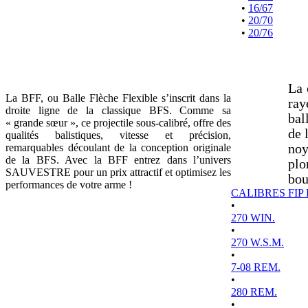
•
16/67
•
20/70
•
20/76
La 
La BFF, ou Balle Flèche Flexible s’inscrit dans la
ray
droite ligne de la classique BFS. Comme sa
bal
« grande sœur », ce projectile sous-calibré, offre des
de 
qualités balistiques, vitesse et précision,
remarquables découlant de la conception originale
noy
de la BFS. Avec la BFF entrez dans l’univers
plo
SAUVESTRE pour un prix attractif et optimisez les
bou
performances de votre arme !
CALIBRES FIP
•
270 WIN.
•
270 W.S.M.
•
7-08 REM.
•
280 REM.
•