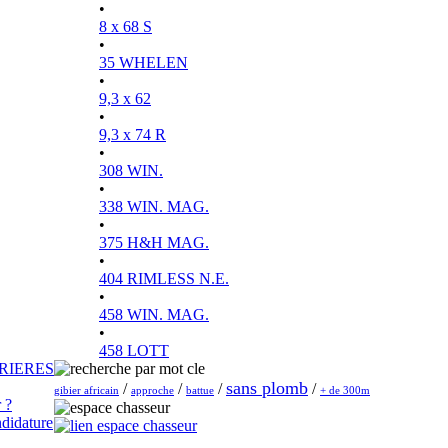
•
8 x 68 S
•
35 WHELEN
•
9,3 x 62
•
9,3 x 74 R
•
308 WIN.
•
338 WIN. MAG.
•
375 H&H MAG.
•
404 RIMLESS N.E.
•
458 WIN. MAG.
•
458 LOTT
RIERES
sans plomb
/
/
/
/
gibier africain
approche
battue
+ de 300m
 ?
didature