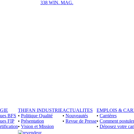
338 WIN. MAG.
GIE
THIFAN INDUSTRIE
ACTUALITES
EMPLOIS & CAR
iques BFS
•
Politique Qualité
•
Nouveautés
•
Carrières
ques FIP
•
Présentation
•
Revue de Presse
•
Comment postuler
rtification
•
Vision et Mission
•
Déposez votre can