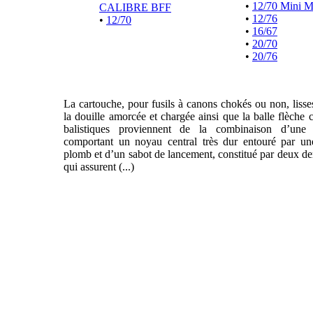
•
12/70 Mini 
CALIBRE BFF
•
12/76
•
12/70
•
16/67
•
20/70
•
20/76
La cartouche, pour fusils à canons chokés ou non, liss
la douille amorcée et chargée ainsi que la balle flèche 
balistiques proviennent de la combinaison d’une f
comportant un noyau central très dur entouré par un
plomb et d’un sabot de lancement, constitué par deux de
qui assurent (...)