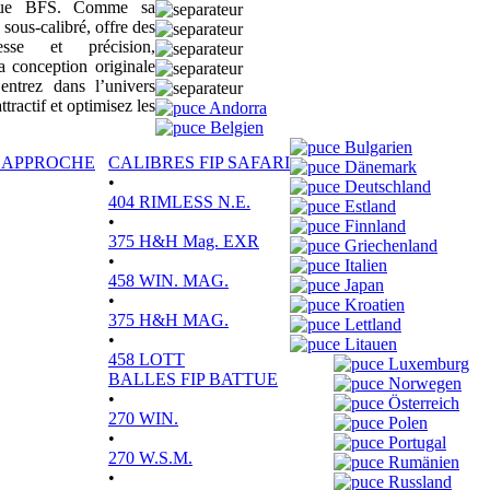
sique BFS. Comme sa
 sous-calibré, offre des
tesse et précision,
a conception originale
ntrez dans l’univers
actif et optimisez les
Andorra
Belgien
Bulgarien
P APPROCHE
CALIBRES FIP SAFARI
Dänemark
•
Deutschland
404 RIMLESS N.E.
Estland
•
Finnland
375 H&H Mag. EXR
Griechenland
•
Italien
458 WIN. MAG.
Japan
•
Kroatien
375 H&H MAG.
Lettland
•
Litauen
458 LOTT
Luxemburg
BALLES FIP BATTUE
Norwegen
•
Österreich
270 WIN.
Polen
•
Portugal
270 W.S.M.
Rumänien
•
Russland