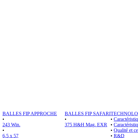
BALLES FIP APPROCHE
BALLES FIP SAFARI
TECHNOLO
•
•
•
Caractérist
243 Win.
375 H&H Mag. EXR
•
Caractéristi
•
•
Qualité et ce
6,5 x 57
•
R&D