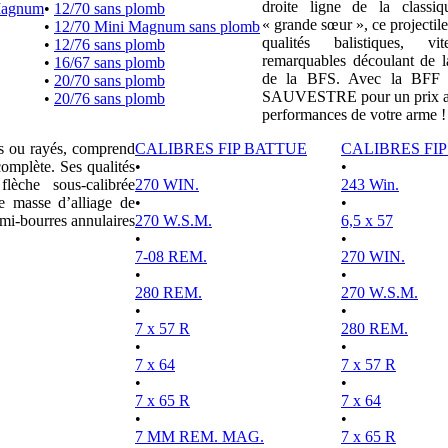
droite ligne de la clas
Magnum
•
12/70 sans plomb
« grande sœur », ce projectile
•
12/70 Mini Magnum sans plomb
qualités balistiques, vi
•
12/76 sans plomb
remarquables découlant de l
•
16/67 sans plomb
de la BFS. Avec la BFF e
•
20/70 sans plomb
SAUVESTRE pour un prix attr
•
20/76 sans plomb
performances de votre arme !
es ou rayés, comprend
CALIBRES FIP BATTUE
CALIBRES FI
complète. Ses qualités
•
•
lèche sous-calibrée
270 WIN.
243 Win.
e masse d’alliage de
•
•
mi-bourres annulaires
270 W.S.M.
6,5 x 57
•
•
7-08 REM.
270 WIN.
•
•
280 REM.
270 W.S.M.
•
•
7 x 57 R
280 REM.
•
•
7 x 64
7 x 57 R
•
•
7 x 65 R
7 x 64
•
•
7 MM REM. MAG.
7 x 65 R