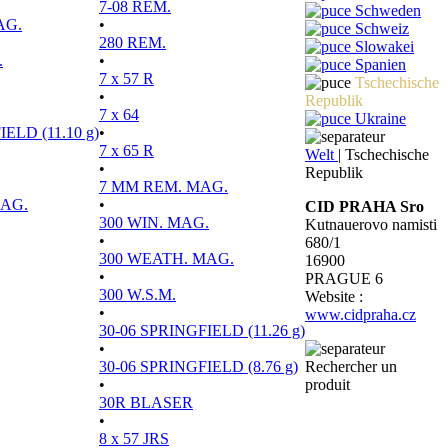
7-08 REM.
Schweden
AG.
•
Schweiz
280 REM.
Slowakei
.
•
Spanien
7 x 57 R
Tschechische
•
Republik
7 x 64
Ukraine
ELD (11.10 g)
•
7 x 65 R
Welt
|
Tschechische
•
Republik
7 MM REM. MAG.
MAG.
•
CID PRAHA Sro
300 WIN. MAG.
Kutnauerovo namisti
•
680/1
300 WEATH. MAG.
16900
•
PRAGUE 6
300 W.S.M.
Website :
•
www.cidpraha.cz
30-06 SPRINGFIELD (11.26 g)
•
30-06 SPRINGFIELD (8.76 g)
Rechercher un
•
produit
30R BLASER
•
8 x 57 JRS