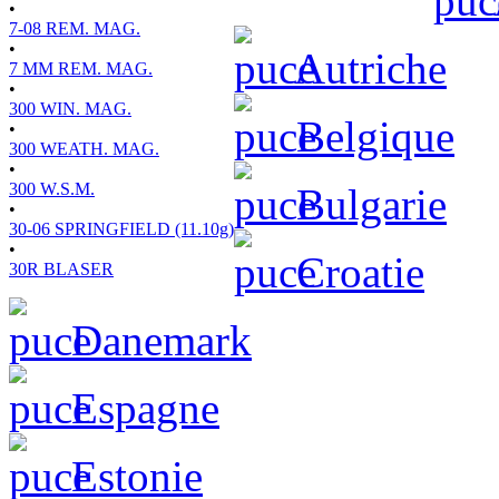
•
7-08 REM. MAG.
•
Autriche
7 MM REM. MAG.
•
300 WIN. MAG.
Belgique
•
300 WEATH. MAG.
•
300 W.S.M.
Bulgarie
•
30-06 SPRINGFIELD (11.10g)
•
Croatie
30R BLASER
Danemark
Espagne
Estonie