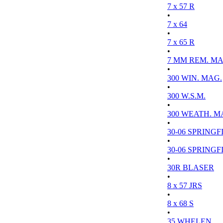
7 x 57 R
•
7 x 64
•
7 x 65 R
•
7 MM REM. MA
•
300 WIN. MAG.
•
300 W.S.M.
•
300 WEATH. M
•
30-06 SPRINGFI
•
30-06 SPRINGFI
•
30R BLASER
•
8 x 57 JRS
•
8 x 68 S
•
35 WHELEN