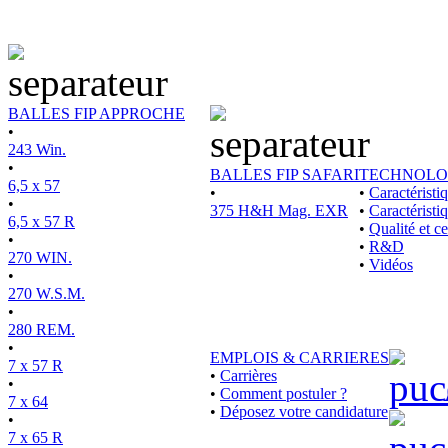
BALLES FIP APPROCHE
•
243 Win.
•
BALLES FIP SAFARI
TECHNOLO
6,5 x 57
•
•
Caractérist
•
375 H&H Mag. EXR
•
Caractéristi
6,5 x 57 R
•
Qualité et ce
•
•
R&D
270 WIN.
•
Vidéos
•
270 W.S.M.
•
280 REM.
•
EMPLOIS & CARRIERES
7 x 57 R
•
Carrières
•
•
Comment postuler ?
7 x 64
•
Déposez votre candidature
•
7 x 65 R