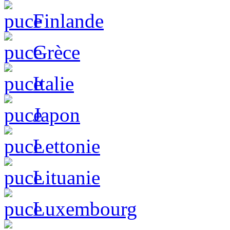
Finlande
Grèce
Italie
Japon
Lettonie
Lituanie
Luxembourg