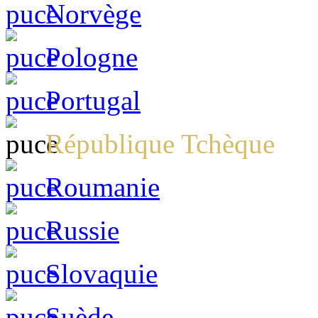
Norvège
Pologne
Portugal
République Tchèque
Roumanie
Russie
Slovaquie
Suède