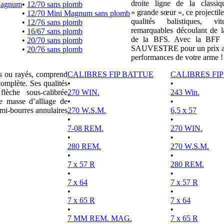
droite ligne de la clas
Magnum
•
12/70 sans plomb
« grande sœur », ce projectile
•
12/70 Mini Magnum sans plomb
qualités balistiques, vi
•
12/76 sans plomb
remarquables découlant de l
•
16/67 sans plomb
de la BFS. Avec la BFF e
•
20/70 sans plomb
SAUVESTRE pour un prix attr
•
20/76 sans plomb
performances de votre arme !
es ou rayés, comprend
CALIBRES FIP BATTUE
CALIBRES FI
complète. Ses qualités
•
•
lèche sous-calibrée
270 WIN.
243 Win.
e masse d’alliage de
•
•
mi-bourres annulaires
270 W.S.M.
6,5 x 57
•
•
7-08 REM.
270 WIN.
•
•
280 REM.
270 W.S.M.
•
•
7 x 57 R
280 REM.
•
•
7 x 64
7 x 57 R
•
•
7 x 65 R
7 x 64
•
•
7 MM REM. MAG.
7 x 65 R