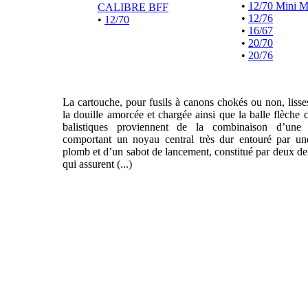
•
12/70 Mini 
CALIBRE BFF
•
12/76
•
12/70
•
16/67
•
20/70
•
20/76
La cartouche, pour fusils à canons chokés ou non, liss
la douille amorcée et chargée ainsi que la balle flèche 
balistiques proviennent de la combinaison d’une f
comportant un noyau central très dur entouré par un
plomb et d’un sabot de lancement, constitué par deux de
qui assurent (...)