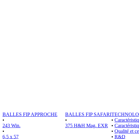
BALLES FIP APPROCHE
BALLES FIP SAFARI
TECHNOLO
•
•
•
Caractérist
243 Win.
375 H&H Mag. EXR
•
Caractéristi
•
•
Qualité et ce
6,5 x 57
•
R&D