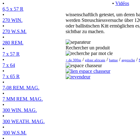
•
•
Vidéos
6,5 x 57 R
•
wissenschaftlich getestet, um deren b
270 WIN.
werden Streuschiessversuche über 120
•
oder ballistischen Kitt ermöglichen 
270 W.S.M.
sichtbar zu machen.
•
280 REM.
Rechercher un produit
•
7 x 57 R
•
/
/
/
/
+ de 300m
gibier africain
battue
approche
7 x 64
•
7 x 65 R
•
7-08 REM. MAG.
•
7 MM REM. MAG.
•
300 WIN. MAG.
•
300 WEATH. MAG.
•
300 W.S.M.
•