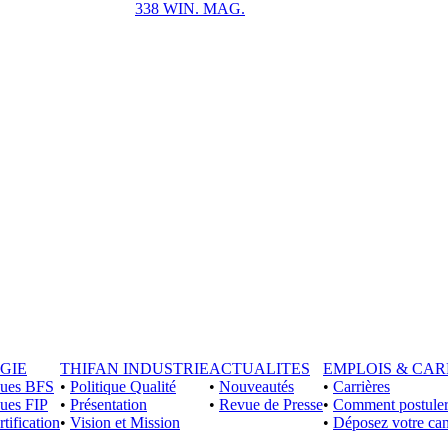
338 WIN. MAG.
GIE
THIFAN INDUSTRIE
ACTUALITES
EMPLOIS & CAR
iques BFS
•
Politique Qualité
•
Nouveautés
•
Carrières
ques FIP
•
Présentation
•
Revue de Presse
•
Comment postuler
rtification
•
Vision et Mission
•
Déposez votre can