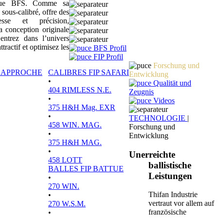
sique BFS. Comme sa
 sous-calibré, offre des
tesse et précision,
a conception originale
ntrez dans l’univers
actif et optimisez les
BFS Profil
FIP Profil
Forschung und
P APPROCHE
CALIBRES FIP SAFARI
Entwicklung
•
Qualität und
404 RIMLESS N.E.
Zeugnis
•
Videos
375 H&H Mag. EXR
•
TECHNOLOGIE
|
458 WIN. MAG.
Forschung und
•
Entwicklung
375 H&H MAG.
•
Unerreichte
458 LOTT
ballistische
BALLES FIP BATTUE
Leistungen
•
270 WIN.
Thifan Industrie
•
vertraut vor allem auf
270 W.S.M.
französische
•