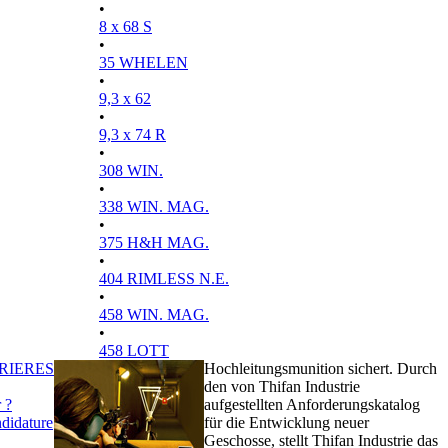
•
8 x 68 S
•
35 WHELEN
•
9,3 x 62
•
9,3 x 74 R
•
308 WIN.
•
338 WIN. MAG.
•
375 H&H MAG.
•
404 RIMLESS N.E.
•
458 WIN. MAG.
•
458 LOTT
RIERES
Hochleitungsmunition sichert. Durch
den von Thifan Industrie
 ?
aufgestellten Anforderungskatalog
didature
für die Entwicklung neuer
Geschosse, stellt Thifan Industrie das