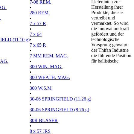
Lieferanten zur
7-08 REM.
Herstellung ihrer
AG.
•
Produkte, die sie
280 REM.
vertreibt und
.
•
vermarktet. So wird
7 x 57 R
die Innovationskraft
•
gefördert und der
7 x 64
technologische
ELD (11.10 g)
•
Vorsprung gewahrt,
7 x 65 R
der Thifan Industrie
•
die führende Position
7 MM REM. MAG.
für ballistische
MAG.
•
300 WIN. MAG.
•
300 WEATH. MAG.
•
300 W.S.M.
•
30-06 SPRINGFIELD (11.26 g)
•
30-06 SPRINGFIELD (8.76 g)
•
30R BLASER
•
8 x 57 JRS