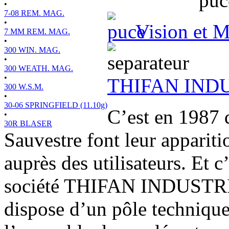
•
7-08 REM. MAG.
•
Vision et M
7 MM REM. MAG.
•
300 WIN. MAG.
•
300 WEATH. MAG.
•
THIFAN IND
300 W.S.M.
•
30-06 SPRINGFIELD (11.10g)
C’est en 1987 
•
30R BLASER
Sauvestre font leur appariti
auprès des utilisateurs. Et c
société THIFAN INDUSTRIE 
dispose d’un pôle technique