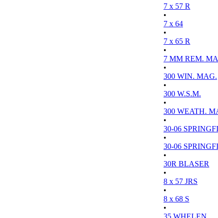
7 x 57 R
•
7 x 64
•
7 x 65 R
•
7 MM REM. MA
•
300 WIN. MAG.
•
300 W.S.M.
•
300 WEATH. M
•
30-06 SPRINGFI
•
30-06 SPRINGFI
•
30R BLASER
•
8 x 57 JRS
•
8 x 68 S
•
35 WHELEN