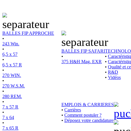
BALLES FIP APPROCHE
•
243 Win.
•
BALLES FIP SAFARI
TECHNOLO
6,5 x 57
•
•
Caractérist
•
375 H&H Mag. EXR
•
Caractéristi
6,5 x 57 R
•
Qualité et ce
•
•
R&D
270 WIN.
•
Vidéos
•
270 W.S.M.
•
280 REM.
•
EMPLOIS & CARRIERES
7 x 57 R
•
Carrières
•
•
Comment postuler ?
7 x 64
•
Déposez votre candidature
•
7 x 65 R