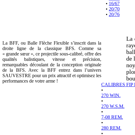
•
16/67
•
20/70
•
20/76
La 
La BFF, ou Balle Flèche Flexible s’inscrit dans la
ray
droite ligne de la classique BFS. Comme sa
bal
« grande sœur », ce projectile sous-calibré, offre des
de 
qualités balistiques, vitesse et précision,
remarquables découlant de la conception originale
noy
de la BFS. Avec la BFF entrez dans l’univers
plo
SAUVESTRE pour un prix attractif et optimisez les
bou
performances de votre arme !
CALIBRES FIP
•
270 WIN.
•
270 W.S.M.
•
7-08 REM.
•
280 REM.
•