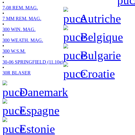
•
7-08 REM. MAG.
•
Autriche
7 MM REM. MAG.
•
300 WIN. MAG.
Belgique
•
300 WEATH. MAG.
•
300 W.S.M.
Bulgarie
•
30-06 SPRINGFIELD (11.10g)
•
Croatie
30R BLASER
Danemark
Espagne
Estonie