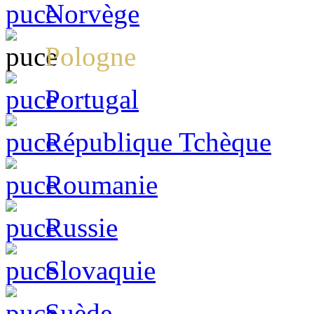
Norvège
Pologne
Portugal
République Tchèque
Roumanie
Russie
Slovaquie
Suède