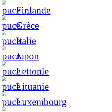
Finlande
Grèce
Italie
Japon
Lettonie
Lituanie
Luxembourg