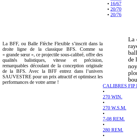
•
16/67
•
20/70
•
20/76
La 
La BFF, ou Balle Flèche Flexible s’inscrit dans la
ray
droite ligne de la classique BFS. Comme sa
bal
« grande sœur », ce projectile sous-calibré, offre des
de 
qualités balistiques, vitesse et précision,
remarquables découlant de la conception originale
noy
de la BFS. Avec la BFF entrez dans l’univers
plo
SAUVESTRE pour un prix attractif et optimisez les
bou
performances de votre arme !
CALIBRES FIP
•
270 WIN.
•
270 W.S.M.
•
7-08 REM.
•
280 REM.
•