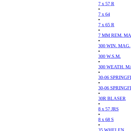
7 x 57 R
•
7 x 64
•
7 x 65 R
•
7 MM REM. MA
•
300 WIN. MAG.
•
300 W.S.M.
•
300 WEATH. M
•
30-06 SPRINGFI
•
30-06 SPRINGFI
•
30R BLASER
•
8 x 57 JRS
•
8 x 68 S
•
35 WHELEN