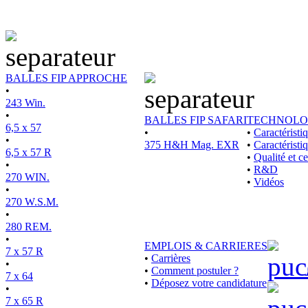
BALLES FIP APPROCHE
•
243 Win.
•
BALLES FIP SAFARI
TECHNOLO
6,5 x 57
•
•
Caractérist
•
375 H&H Mag. EXR
•
Caractéristi
6,5 x 57 R
•
Qualité et ce
•
•
R&D
270 WIN.
•
Vidéos
•
270 W.S.M.
•
280 REM.
•
EMPLOIS & CARRIERES
7 x 57 R
•
Carrières
•
•
Comment postuler ?
7 x 64
•
Déposez votre candidature
•
7 x 65 R