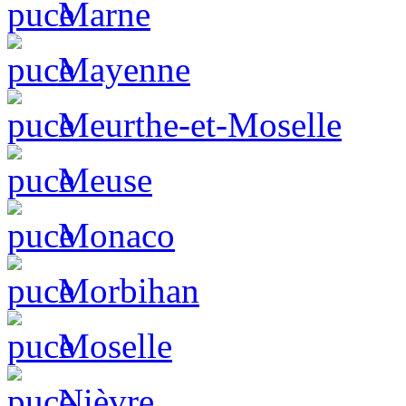
Marne
Mayenne
Meurthe-et-Moselle
Meuse
Monaco
Morbihan
Moselle
Nièvre