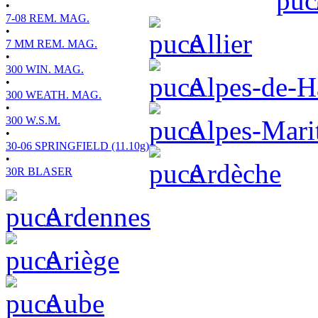
•
7-08 REM. MAG.
•
Allier
7 MM REM. MAG.
•
300 WIN. MAG.
Alpes-de-H
•
300 WEATH. MAG.
•
300 W.S.M.
Alpes-Mari
•
30-06 SPRINGFIELD (11.10g)
•
Ardèche
30R BLASER
Ardennes
Ariège
Aube