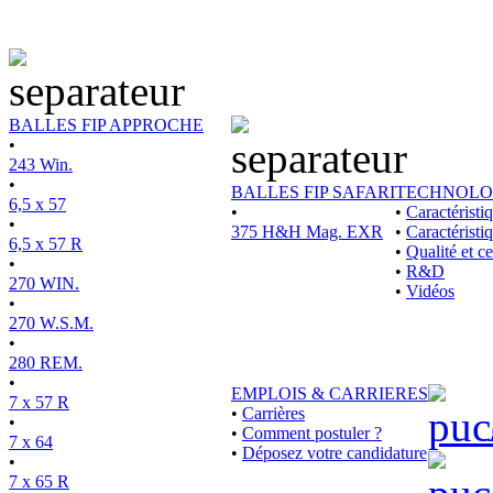
BALLES FIP APPROCHE
•
243 Win.
•
BALLES FIP SAFARI
TECHNOLO
6,5 x 57
•
•
Caractérist
•
375 H&H Mag. EXR
•
Caractéristi
6,5 x 57 R
•
Qualité et ce
•
•
R&D
270 WIN.
•
Vidéos
•
270 W.S.M.
•
280 REM.
•
EMPLOIS & CARRIERES
7 x 57 R
•
Carrières
•
•
Comment postuler ?
7 x 64
•
Déposez votre candidature
•
7 x 65 R