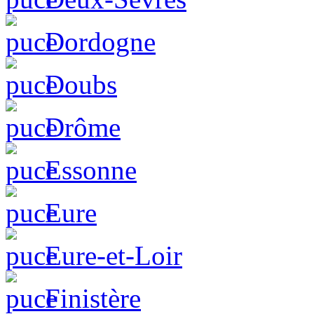
Dordogne
Doubs
Drôme
Essonne
Eure
Eure-et-Loir
Finistère