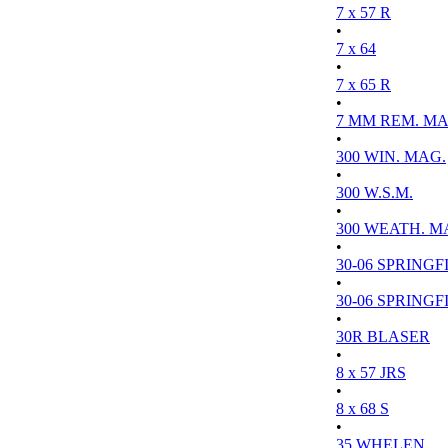
7 x 57 R
•
7 x 64
•
7 x 65 R
•
7 MM REM. MA
•
300 WIN. MAG.
•
300 W.S.M.
•
300 WEATH. M
•
30-06 SPRINGFI
•
30-06 SPRINGFI
•
30R BLASER
•
8 x 57 JRS
•
8 x 68 S
•
35 WHELEN