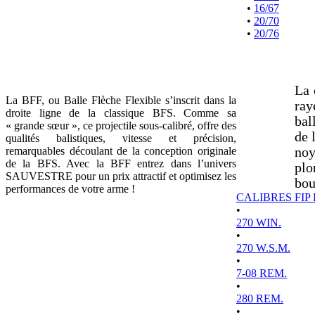
•
16/67
•
20/70
•
20/76
La 
La BFF, ou Balle Flèche Flexible s’inscrit dans la
ray
droite ligne de la classique BFS. Comme sa
bal
« grande sœur », ce projectile sous-calibré, offre des
de 
qualités balistiques, vitesse et précision,
remarquables découlant de la conception originale
noy
de la BFS. Avec la BFF entrez dans l’univers
plo
SAUVESTRE pour un prix attractif et optimisez les
bou
performances de votre arme !
CALIBRES FIP
•
270 WIN.
•
270 W.S.M.
•
7-08 REM.
•
280 REM.
•