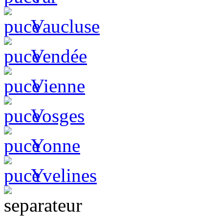
Vaucluse
Vendée
Vienne
Vosges
Yonne
Yvelines