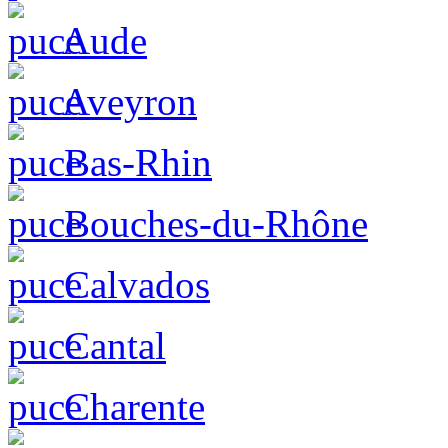
Aude
Aveyron
Bas-Rhin
Bouches-du-Rhône
Calvados
Cantal
Charente