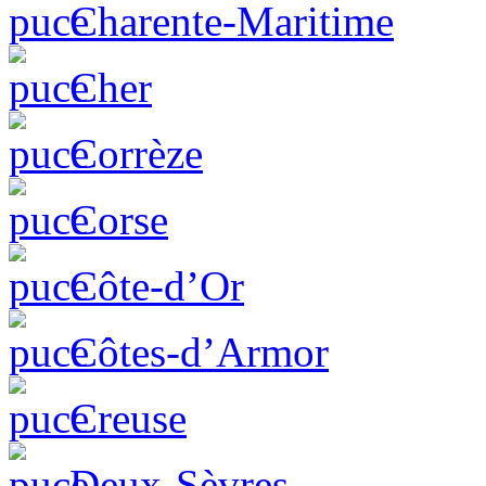
Charente-Maritime
Cher
Corrèze
Corse
Côte-d’Or
Côtes-d’Armor
Creuse
Deux-Sèvres