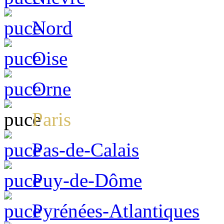
Nord
Oise
Orne
Paris
Pas-de-Calais
Puy-de-Dôme
Pyrénées-Atlantiques