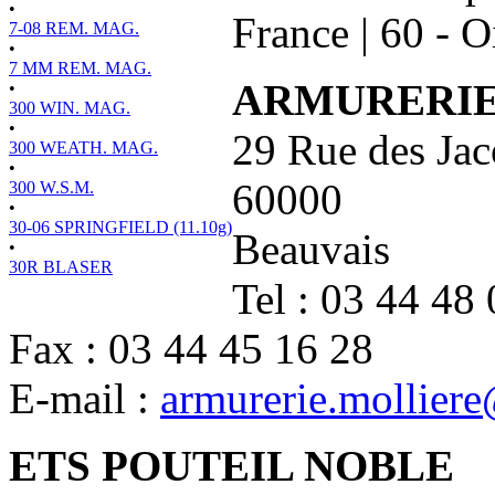
•
France
|
60 - O
7-08 REM. MAG.
•
7 MM REM. MAG.
ARMURERIE
•
300 WIN. MAG.
•
29 Rue des Jac
300 WEATH. MAG.
•
60000
300 W.S.M.
•
30-06 SPRINGFIELD (11.10g)
Beauvais
•
30R BLASER
Tel : 03 44 48
Fax : 03 44 45 16 28
E-mail :
armurerie.mollier
ETS POUTEIL NOBLE