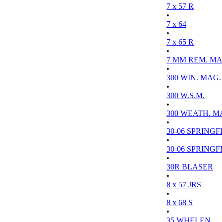
7 x 57 R
•
7 x 64
•
7 x 65 R
•
7 MM REM. MA
•
300 WIN. MAG.
•
300 W.S.M.
•
300 WEATH. M
•
30-06 SPRINGFI
•
30-06 SPRINGFI
•
30R BLASER
•
8 x 57 JRS
•
8 x 68 S
•
35 WHELEN