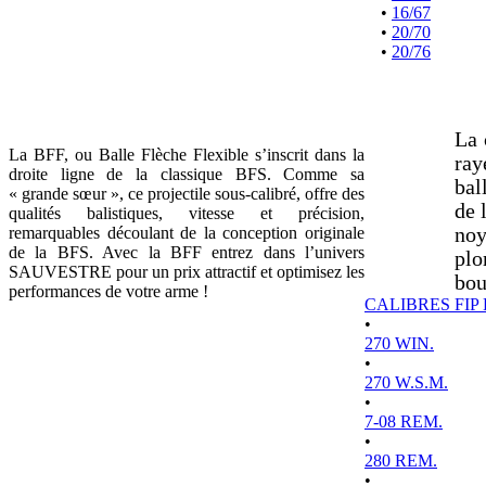
•
16/67
•
20/70
•
20/76
La 
La BFF, ou Balle Flèche Flexible s’inscrit dans la
ray
droite ligne de la classique BFS. Comme sa
bal
« grande sœur », ce projectile sous-calibré, offre des
de 
qualités balistiques, vitesse et précision,
remarquables découlant de la conception originale
noy
de la BFS. Avec la BFF entrez dans l’univers
plo
SAUVESTRE pour un prix attractif et optimisez les
bou
performances de votre arme !
CALIBRES FIP
•
270 WIN.
•
270 W.S.M.
•
7-08 REM.
•
280 REM.
•