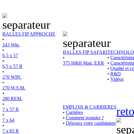
BALLES FIP APPROCHE
•
243 Win.
•
BALLES FIP SAFARI
TECHNOLO
6,5 x 57
•
•
Caractérist
•
375 H&H Mag. EXR
•
Caractéristi
6,5 x 57 R
•
Qualité et ce
•
•
R&D
270 WIN.
•
Vidéos
•
270 W.S.M.
•
280 REM.
•
EMPLOIS & CARRIERES
ret
7 x 57 R
•
Carrières
•
•
Comment postuler ?
7 x 64
•
Déposez votre candidature
•
7 x 65 R