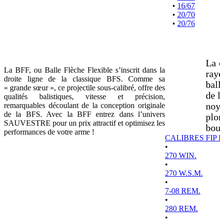
•
16/67
•
20/70
•
20/76
La 
La BFF, ou Balle Flèche Flexible s’inscrit dans la
ray
droite ligne de la classique BFS. Comme sa
bal
« grande sœur », ce projectile sous-calibré, offre des
de 
qualités balistiques, vitesse et précision,
remarquables découlant de la conception originale
noy
de la BFS. Avec la BFF entrez dans l’univers
plo
SAUVESTRE pour un prix attractif et optimisez les
bou
performances de votre arme !
CALIBRES FIP
•
270 WIN.
•
270 W.S.M.
•
7-08 REM.
•
280 REM.
•