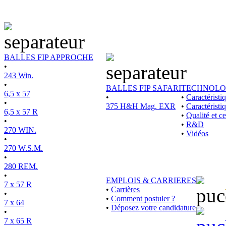
BALLES FIP APPROCHE
•
243 Win.
•
BALLES FIP SAFARI
TECHNOLO
6,5 x 57
•
•
Caractérist
•
375 H&H Mag. EXR
•
Caractéristi
6,5 x 57 R
•
Qualité et ce
•
•
R&D
270 WIN.
•
Vidéos
•
270 W.S.M.
•
280 REM.
•
EMPLOIS & CARRIERES
7 x 57 R
•
Carrières
•
•
Comment postuler ?
7 x 64
•
Déposez votre candidature
•
7 x 65 R