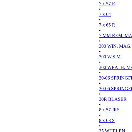
7 x 57 R
•
7 x 64
•
7 x 65 R
•
7 MM REM. MA
•
300 WIN. MAG.
•
300 W.S.M.
•
300 WEATH. M
•
30-06 SPRINGFI
•
30-06 SPRINGFI
•
30R BLASER
•
8 x 57 JRS
•
8 x 68 S
•
35 WHELEN