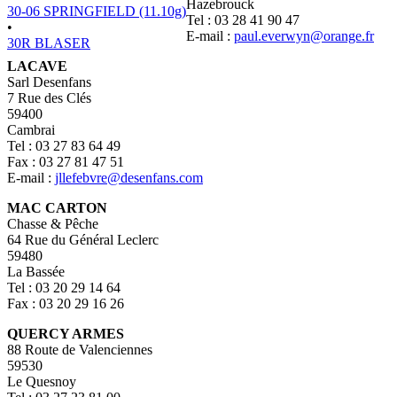
Hazebrouck
30-06 SPRINGFIELD (11.10g)
Tel : 03 28 41 90 47
•
E-mail :
paul.everwyn@orange.fr
30R BLASER
LACAVE
Sarl Desenfans
7 Rue des Clés
59400
Cambrai
Tel : 03 27 83 64 49
Fax : 03 27 81 47 51
E-mail :
jllefebvre@desenfans.com
MAC CARTON
Chasse & Pêche
64 Rue du Général Leclerc
59480
La Bassée
Tel : 03 20 29 14 64
Fax : 03 20 29 16 26
QUERCY ARMES
88 Route de Valenciennes
59530
Le Quesnoy