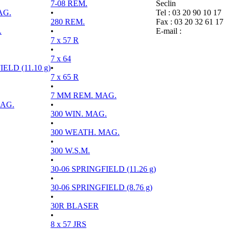
7-08 REM.
Seclin
AG.
•
Tel : 03 20 90 10 17
280 REM.
Fax : 03 20 32 61 17
.
•
E-mail :
7 x 57 R
•
7 x 64
ELD (11.10 g)
•
7 x 65 R
•
7 MM REM. MAG.
MAG.
•
300 WIN. MAG.
•
300 WEATH. MAG.
•
300 W.S.M.
•
30-06 SPRINGFIELD (11.26 g)
•
30-06 SPRINGFIELD (8.76 g)
•
30R BLASER
•
8 x 57 JRS