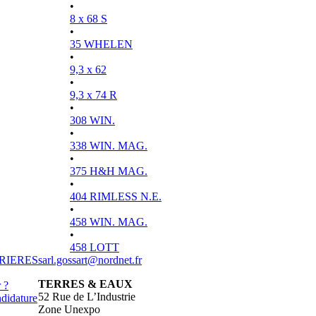
•
8 x 68 S
•
35 WHELEN
•
9,3 x 62
•
9,3 x 74 R
•
308 WIN.
•
338 WIN. MAG.
•
375 H&H MAG.
•
404 RIMLESS N.E.
•
458 WIN. MAG.
•
458 LOTT
RIERES
sarl.gossart@nordnet.fr
TERRES & EAUX
 ?
52 Rue de L’Industrie
didature
Zone Unexpo