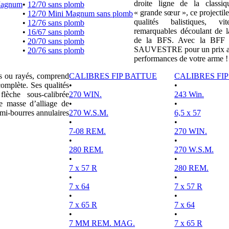
droite ligne de la clas
Magnum
•
12/70 sans plomb
« grande sœur », ce projectile
•
12/70 Mini Magnum sans plomb
qualités balistiques, vi
•
12/76 sans plomb
remarquables découlant de l
•
16/67 sans plomb
de la BFS. Avec la BFF e
•
20/70 sans plomb
SAUVESTRE pour un prix attr
•
20/76 sans plomb
performances de votre arme !
es ou rayés, comprend
CALIBRES FIP BATTUE
CALIBRES FI
complète. Ses qualités
•
•
lèche sous-calibrée
270 WIN.
243 Win.
e masse d’alliage de
•
•
mi-bourres annulaires
270 W.S.M.
6,5 x 57
•
•
7-08 REM.
270 WIN.
•
•
280 REM.
270 W.S.M.
•
•
7 x 57 R
280 REM.
•
•
7 x 64
7 x 57 R
•
•
7 x 65 R
7 x 64
•
•
7 MM REM. MAG.
7 x 65 R