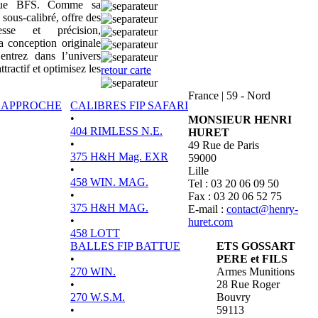
sique BFS. Comme sa
 sous-calibré, offre des
tesse et précision,
a conception originale
ntrez dans l’univers
actif et optimisez les
retour carte
France
|
59 - Nord
P APPROCHE
CALIBRES FIP SAFARI
•
MONSIEUR HENRI
404 RIMLESS N.E.
HURET
•
49 Rue de Paris
375 H&H Mag. EXR
59000
•
Lille
458 WIN. MAG.
Tel : 03 20 06 09 50
•
Fax : 03 20 06 52 75
375 H&H MAG.
E-mail :
contact@henry-
•
huret.com
458 LOTT
BALLES FIP BATTUE
ETS GOSSART
•
PERE et FILS
270 WIN.
Armes Munitions
•
28 Rue Roger
270 W.S.M.
Bouvry
•
59113