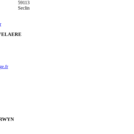
59113
Seclin
r
VELAERE
e.fr
ERWYN