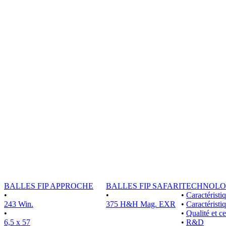
BALLES FIP APPROCHE
BALLES FIP SAFARI
TECHNOLO
•
•
•
Caractérist
243 Win.
375 H&H Mag. EXR
•
Caractéristi
•
•
Qualité et ce
6,5 x 57
•
R&D