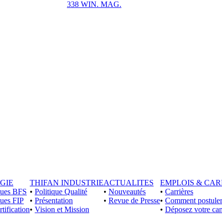
338 WIN. MAG.
GIE
THIFAN INDUSTRIE
ACTUALITES
EMPLOIS & CAR
iques BFS
•
Politique Qualité
•
Nouveautés
•
Carrières
ques FIP
•
Présentation
•
Revue de Presse
•
Comment postuler
rtification
•
Vision et Mission
•
Déposez votre can