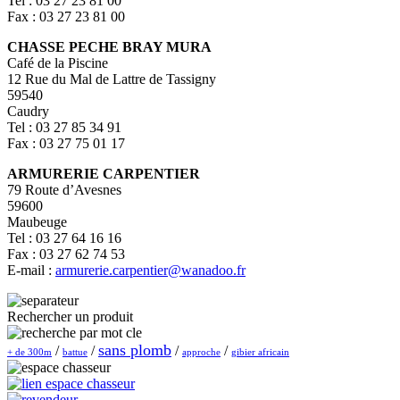
Tel : 03 27 23 81 00
Fax : 03 27 23 81 00
CHASSE PECHE BRAY MURA
Café de la Piscine
12 Rue du Mal de Lattre de Tassigny
59540
Caudry
Tel : 03 27 85 34 91
Fax : 03 27 75 01 17
ARMURERIE CARPENTIER
79 Route d’Avesnes
59600
Maubeuge
Tel : 03 27 64 16 16
Fax : 03 27 62 74 53
E-mail :
armurerie.carpentier@wanadoo.fr
Rechercher un produit
sans plomb
/
/
/
/
+ de 300m
battue
approche
gibier africain