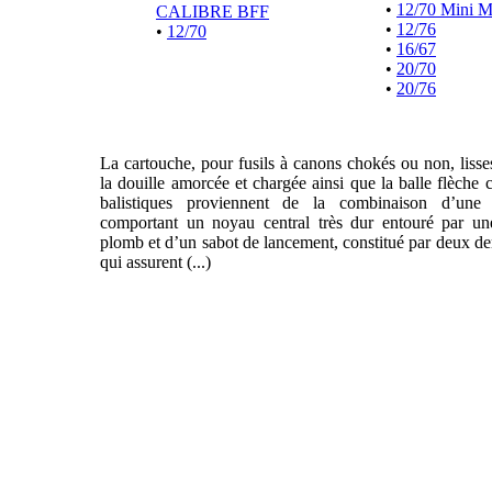
•
12/70 Mini 
CALIBRE BFF
•
12/76
•
12/70
•
16/67
•
20/70
•
20/76
La cartouche, pour fusils à canons chokés ou non, liss
la douille amorcée et chargée ainsi que la balle flèche 
balistiques proviennent de la combinaison d’une f
comportant un noyau central très dur entouré par un
plomb et d’un sabot de lancement, constitué par deux de
qui assurent (...)