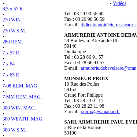
•
•
Vidéos
6,5 x 57 R
Tel : 03 20 90 56 60
•
Fax : 03 20 90 56 59
270 WIN.
E-mail :
didier.tonnoir@terreseteaux.f
•
270 W.S.M.
ARMURERIE ANTOINE DEBA
•
59 Boulevard Alexandre III
280 REM.
59140
•
Dunkerque
7 x 57 R
Tel : 03 28 66 91 57
•
Fax : 03 28 66 91 57
7 x 64
E-mail :
armurerie.debavelaere@orang
•
7 x 65 R
MONSIEUR PROIX
•
10 Rue des Poilus
7-08 REM. MAG.
59153
•
Grand Fort Philippe
7 MM REM. MAG.
Tel : 03 28 23 01 15
•
Fax : 03 28 23 11 98
300 WIN. MAG.
E-mail :
r.proix@wanadoo.fr
•
300 WEATH. MAG.
SARL ARMURERIE PAUL EV
•
2 Rue de la Bourse
300 W.S.M.
59190
•