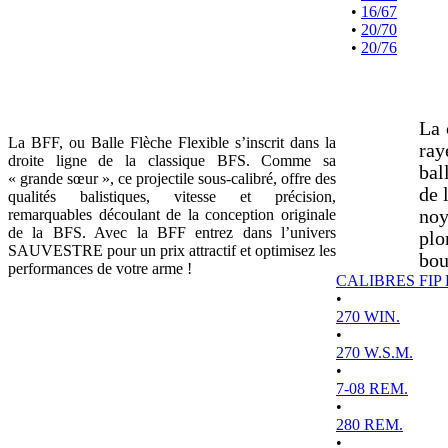
•
16/67
•
20/70
•
20/76
La 
La BFF, ou Balle Flèche Flexible s’inscrit dans la
ray
droite ligne de la classique BFS. Comme sa
bal
« grande sœur », ce projectile sous-calibré, offre des
de 
qualités balistiques, vitesse et précision,
remarquables découlant de la conception originale
noy
de la BFS. Avec la BFF entrez dans l’univers
plo
SAUVESTRE pour un prix attractif et optimisez les
bou
performances de votre arme !
CALIBRES FIP
•
270 WIN.
•
270 W.S.M.
•
7-08 REM.
•
280 REM.
•