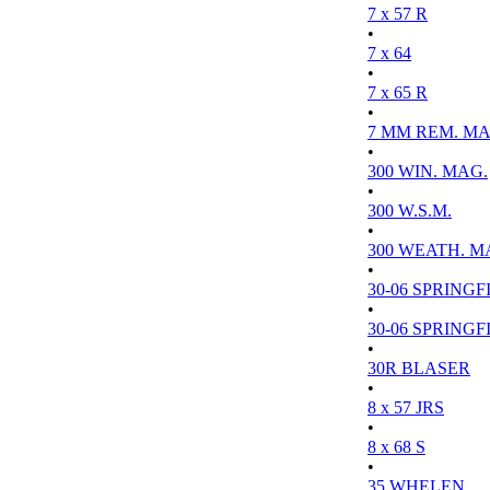
7 x 57 R
•
7 x 64
•
7 x 65 R
•
7 MM REM. MA
•
300 WIN. MAG.
•
300 W.S.M.
•
300 WEATH. M
•
30-06 SPRINGFI
•
30-06 SPRINGFI
•
30R BLASER
•
8 x 57 JRS
•
8 x 68 S
•
35 WHELEN