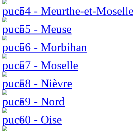
54 - Meurthe-et-Mosell
55 - Meuse
56 - Morbihan
57 - Moselle
58 - Nièvre
59 - Nord
60 - Oise