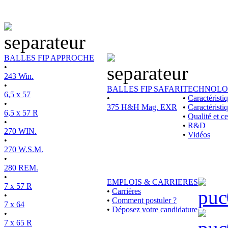
BALLES FIP APPROCHE
•
243 Win.
•
BALLES FIP SAFARI
TECHNOLO
6,5 x 57
•
•
Caractérist
•
375 H&H Mag. EXR
•
Caractéristi
6,5 x 57 R
•
Qualité et ce
•
•
R&D
270 WIN.
•
Vidéos
•
270 W.S.M.
•
280 REM.
•
EMPLOIS & CARRIERES
7 x 57 R
•
Carrières
•
•
Comment postuler ?
7 x 64
•
Déposez votre candidature
•
7 x 65 R