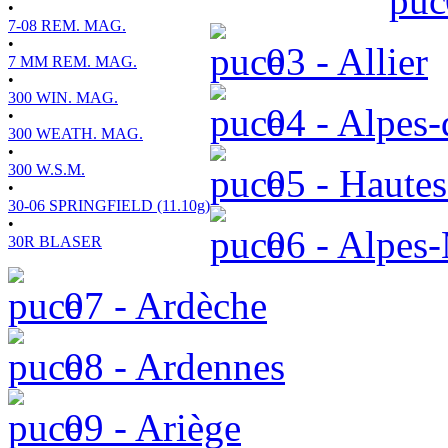
•
7-08 REM. MAG.
•
03 - Allier
7 MM REM. MAG.
•
300 WIN. MAG.
04 - Alpes-
•
300 WEATH. MAG.
•
300 W.S.M.
05 - Hautes
•
30-06 SPRINGFIELD (11.10g)
•
06 - Alpes-
30R BLASER
07 - Ardèche
08 - Ardennes
09 - Ariège