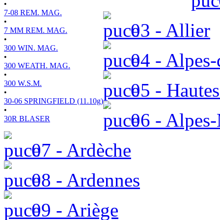
•
7-08 REM. MAG.
•
03 - Allier
7 MM REM. MAG.
•
300 WIN. MAG.
04 - Alpes-
•
300 WEATH. MAG.
•
300 W.S.M.
05 - Hautes
•
30-06 SPRINGFIELD (11.10g)
•
06 - Alpes-
30R BLASER
07 - Ardèche
08 - Ardennes
09 - Ariège