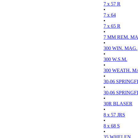
7 x 57 R
•
7 x 64
•
7 x 65 R
•
7 MM REM. MA
•
300 WIN. MAG.
•
300 W.S.M.
•
300 WEATH. M
•
30-06 SPRINGFI
•
30-06 SPRINGFI
•
30R BLASER
•
8 x 57 JRS
•
8 x 68 S
•
35 WHELEN