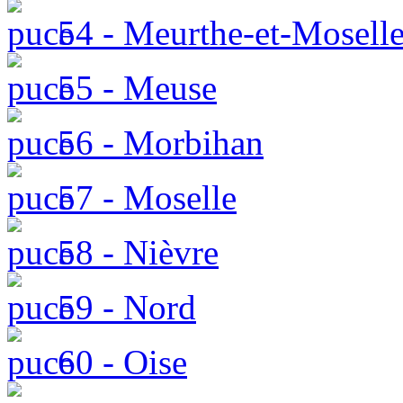
54 - Meurthe-et-Mosell
55 - Meuse
56 - Morbihan
57 - Moselle
58 - Nièvre
59 - Nord
60 - Oise