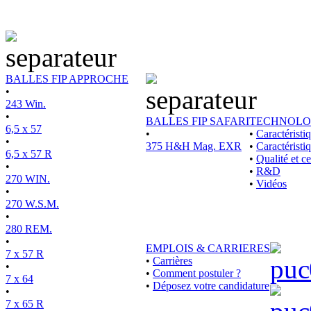
BALLES FIP APPROCHE
•
243 Win.
•
BALLES FIP SAFARI
TECHNOLO
6,5 x 57
•
•
Caractérist
•
375 H&H Mag. EXR
•
Caractéristi
6,5 x 57 R
•
Qualité et ce
•
•
R&D
270 WIN.
•
Vidéos
•
270 W.S.M.
•
280 REM.
•
EMPLOIS & CARRIERES
7 x 57 R
•
Carrières
•
•
Comment postuler ?
7 x 64
•
Déposez votre candidature
•
7 x 65 R