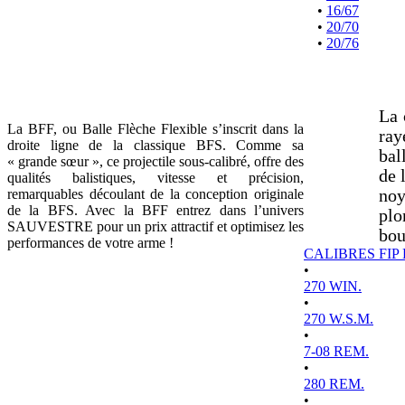
•
16/67
•
20/70
•
20/76
La 
La BFF, ou Balle Flèche Flexible s’inscrit dans la
ray
droite ligne de la classique BFS. Comme sa
bal
« grande sœur », ce projectile sous-calibré, offre des
de 
qualités balistiques, vitesse et précision,
remarquables découlant de la conception originale
noy
de la BFS. Avec la BFF entrez dans l’univers
plo
SAUVESTRE pour un prix attractif et optimisez les
bou
performances de votre arme !
CALIBRES FIP
•
270 WIN.
•
270 W.S.M.
•
7-08 REM.
•
280 REM.
•