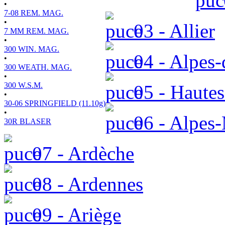
•
7-08 REM. MAG.
•
03 - Allier
7 MM REM. MAG.
•
300 WIN. MAG.
04 - Alpes-
•
300 WEATH. MAG.
•
300 W.S.M.
05 - Hautes
•
30-06 SPRINGFIELD (11.10g)
•
06 - Alpes-
30R BLASER
07 - Ardèche
08 - Ardennes
09 - Ariège