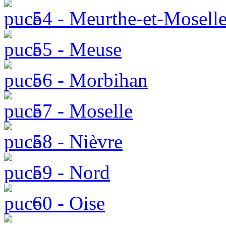
54 - Meurthe-et-Mosell
55 - Meuse
56 - Morbihan
57 - Moselle
58 - Nièvre
59 - Nord
60 - Oise