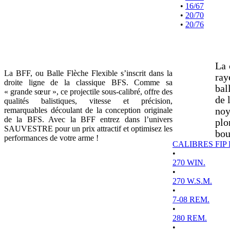
•
16/67
•
20/70
•
20/76
La 
La BFF, ou Balle Flèche Flexible s’inscrit dans la
ray
droite ligne de la classique BFS. Comme sa
bal
« grande sœur », ce projectile sous-calibré, offre des
de 
qualités balistiques, vitesse et précision,
remarquables découlant de la conception originale
noy
de la BFS. Avec la BFF entrez dans l’univers
plo
SAUVESTRE pour un prix attractif et optimisez les
bou
performances de votre arme !
CALIBRES FIP
•
270 WIN.
•
270 W.S.M.
•
7-08 REM.
•
280 REM.
•