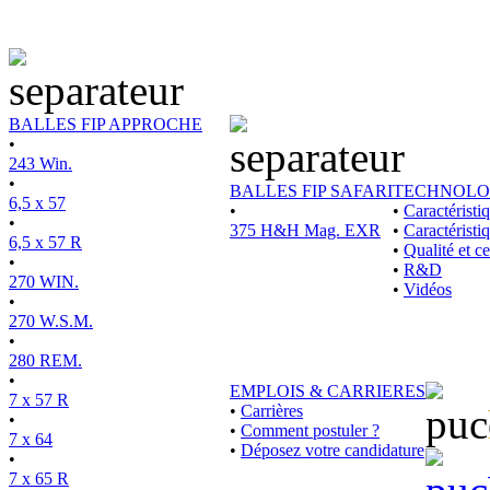
BALLES FIP APPROCHE
•
243 Win.
•
BALLES FIP SAFARI
TECHNOLO
6,5 x 57
•
•
Caractérist
•
375 H&H Mag. EXR
•
Caractéristi
6,5 x 57 R
•
Qualité et ce
•
•
R&D
270 WIN.
•
Vidéos
•
270 W.S.M.
•
280 REM.
•
EMPLOIS & CARRIERES
7 x 57 R
•
Carrières
•
•
Comment postuler ?
7 x 64
•
Déposez votre candidature
•
7 x 65 R