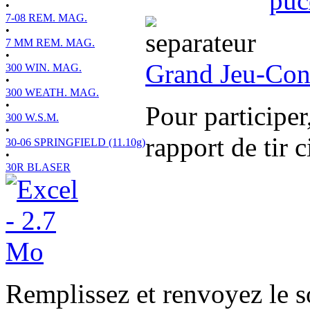
•
7-08 REM. MAG.
•
7 MM REM. MAG.
•
Grand Jeu-Co
300 WIN. MAG.
•
300 WEATH. MAG.
•
Pour participer
300 W.S.M.
•
rapport de tir 
30-06 SPRINGFIELD (11.10g)
•
30R BLASER
Remplissez et renvoyez le so