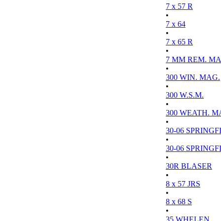
7 x 57 R
•
7 x 64
•
7 x 65 R
•
7 MM REM. MA
•
300 WIN. MAG.
•
300 W.S.M.
•
300 WEATH. M
•
30-06 SPRINGFI
•
30-06 SPRINGFI
•
30R BLASER
•
8 x 57 JRS
•
8 x 68 S
•
35 WHELEN