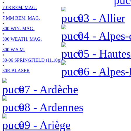
•
7-08 REM. MAG.
•
03 - Allier
7 MM REM. MAG.
•
300 WIN. MAG.
04 - Alpes-
•
300 WEATH. MAG.
•
300 W.S.M.
05 - Hautes
•
30-06 SPRINGFIELD (11.10g)
•
06 - Alpes-
30R BLASER
07 - Ardèche
08 - Ardennes
09 - Ariège