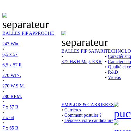
BALLES FIP APPROCHE
•
243 Win.
•
BALLES FIP SAFARI
TECHNOLO
6,5 x 57
•
•
Caractérist
•
375 H&H Mag. EXR
•
Caractéristi
6,5 x 57 R
•
Qualité et ce
•
•
R&D
270 WIN.
•
Vidéos
•
270 W.S.M.
•
280 REM.
•
EMPLOIS & CARRIERES
7 x 57 R
•
Carrières
•
•
Comment postuler ?
7 x 64
•
Déposez votre candidature
•
7 x 65 R