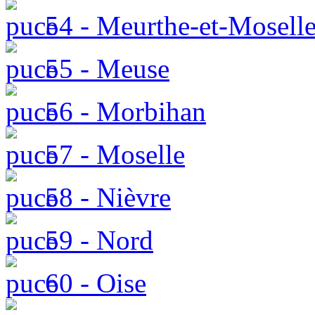
54 - Meurthe-et-Mosell
55 - Meuse
56 - Morbihan
57 - Moselle
58 - Nièvre
59 - Nord
60 - Oise