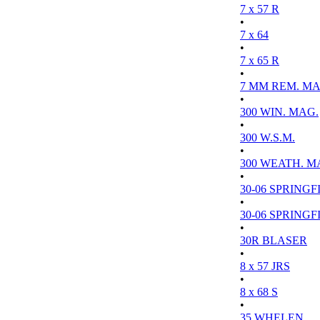
7 x 57 R
•
7 x 64
•
7 x 65 R
•
7 MM REM. MA
•
300 WIN. MAG.
•
300 W.S.M.
•
300 WEATH. M
•
30-06 SPRINGFI
•
30-06 SPRINGFI
•
30R BLASER
•
8 x 57 JRS
•
8 x 68 S
•
35 WHELEN