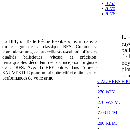
•
16/67
•
20/70
•
20/76
La 
La BFF, ou Balle Flèche Flexible s’inscrit dans la
ray
droite ligne de la classique BFS. Comme sa
bal
« grande sœur », ce projectile sous-calibré, offre des
de 
qualités balistiques, vitesse et précision,
remarquables découlant de la conception originale
noy
de la BFS. Avec la BFF entrez dans l’univers
plo
SAUVESTRE pour un prix attractif et optimisez les
bou
performances de votre arme !
CALIBRES FIP
•
270 WIN.
•
270 W.S.M.
•
7-08 REM.
•
280 REM.
•