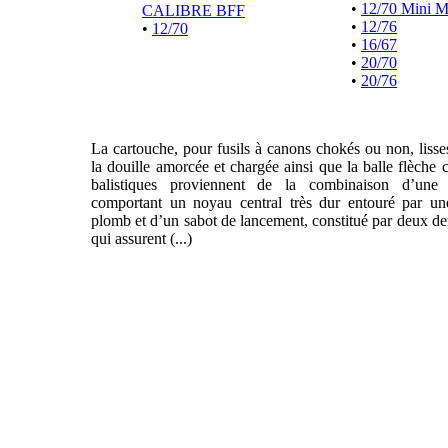
•
12/70 Mini 
CALIBRE BFF
•
12/76
•
12/70
•
16/67
•
20/70
•
20/76
La cartouche, pour fusils à canons chokés ou non, liss
la douille amorcée et chargée ainsi que la balle flèche 
balistiques proviennent de la combinaison d’une f
comportant un noyau central très dur entouré par un
plomb et d’un sabot de lancement, constitué par deux de
qui assurent (...)