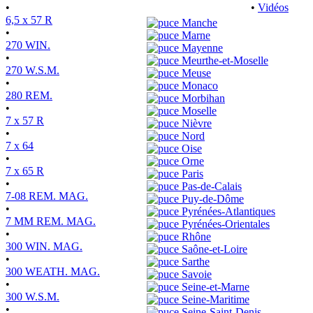
•
•
Vidéos
6,5 x 57 R
Manche
•
Marne
270 WIN.
Mayenne
•
Meurthe-et-Moselle
270 W.S.M.
Meuse
•
Monaco
280 REM.
Morbihan
•
Moselle
7 x 57 R
Nièvre
•
Nord
7 x 64
Oise
•
Orne
7 x 65 R
Paris
•
Pas-de-Calais
7-08 REM. MAG.
Puy-de-Dôme
•
Pyrénées-Atlantiques
7 MM REM. MAG.
Pyrénées-Orientales
•
Rhône
300 WIN. MAG.
Saône-et-Loire
•
Sarthe
300 WEATH. MAG.
Savoie
•
Seine-et-Marne
300 W.S.M.
Seine-Maritime
•
Seine-Saint-Denis