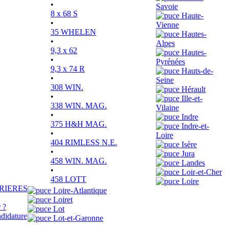
•
Savoie
8 x 68 S
Haute-
•
Vienne
35 WHELEN
Hautes-
•
Alpes
9,3 x 62
Hautes-
•
Pyrénées
9,3 x 74 R
Hauts-de-
•
Seine
308 WIN.
Hérault
•
Ille-et-
338 WIN. MAG.
Vilaine
•
Indre
375 H&H MAG.
Indre-et-
•
Loire
404 RIMLESS N.E.
Isère
•
Jura
458 WIN. MAG.
Landes
•
Loir-et-Cher
458 LOTT
Loire
RIERES
Loire-Atlantique
Loiret
 ?
Lot
didature
Lot-et-Garonne