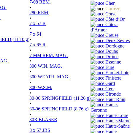
7-08 REM.
Cher
AG.
•
Corrèze
280 REM.
Corse
.
•
Côte-d’Or
7 x 57 R
Côtes-
•
d’Armor
7 x 64
Creuse
ELD (11.10 g)
•
Deux-Sèvres
7 x 65 R
Dordogne
•
Doubs
7 MM REM. MAG.
Drôme
MAG.
•
Essonne
300 WIN. MAG.
Eure
•
Eure-et-Loir
300 WEATH. MAG.
Finistère
•
Gard
300 W.S.M.
Gers
•
Gironde
30-06 SPRINGFIELD (11.26 g)
Haut-Rhin
•
Haute-
30-06 SPRINGFIELD (8.76 g)
Garonne
•
Haute-Loire
30R BLASER
Haute-Marne
•
Haute-Saône
8 x 57 JRS
Haute-