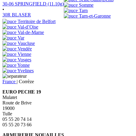
30-06 SPRINGFIELD (11.10g)
Somme
•
Tarn
30R BLASER
Tarn-et-Garonne
Territoire de Belfort
Val-d’Oise
Val-de-Marne
Var
Vaucluse
Vendée
Vienne
Vosges
Yonne
Yvelines
France
|
Corrèze
EURO PECHE 19
Mulatet
Route de Brive
19000
Tulle
05 55 20 74 14
05 55 20 73 66
ARMURERIE NOUAILLES