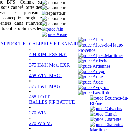
sique BFS. Comme sa
 sous-calibré, offre des
tesse et précision,
a conception originale
ntrez dans l’univers
actif et optimisez les
Ain
Aisne
Allier
P APPROCHE
CALIBRES FIP SAFARI
Alpes-de-Haute-
•
Provence
404 RIMLESS N.E.
Alpes-Maritimes
•
Ardèche
375 H&H Mag. EXR
Ardennes
•
Ariège
458 WIN. MAG.
Aube
•
Aude
375 H&H MAG.
Aveyron
•
Bas-Rhin
458 LOTT
Bouches-du-
BALLES FIP BATTUE
Rhône
•
Calvados
270 WIN.
Cantal
•
Charente
270 W.S.M.
Charente-
•
Maritime