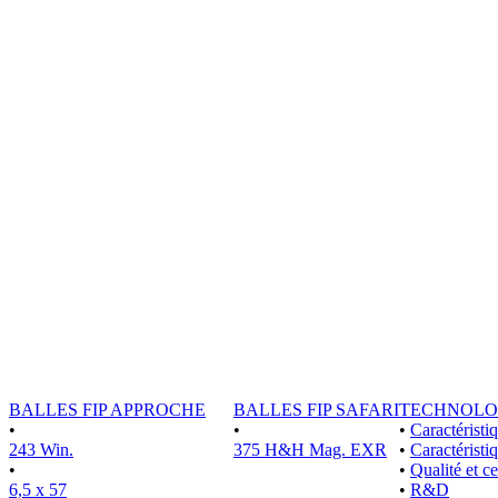
BALLES FIP APPROCHE
BALLES FIP SAFARI
TECHNOLO
•
•
•
Caractérist
243 Win.
375 H&H Mag. EXR
•
Caractéristi
•
•
Qualité et ce
6,5 x 57
•
R&D