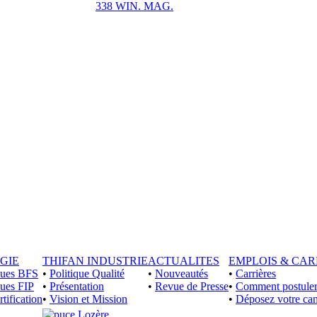
338 WIN. MAG.
GIE
THIFAN INDUSTRIE
ACTUALITES
EMPLOIS & CAR
iques BFS
•
Politique Qualité
•
Nouveautés
•
Carrières
ques FIP
•
Présentation
•
Revue de Presse
•
Comment postuler
rtification
•
Vision et Mission
•
Déposez votre can
Lozère