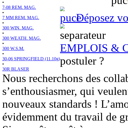
•
7-08 REM. MAG.
•
Déposez vot
7 MM REM. MAG.
•
300 WIN. MAG.
•
300 WEATH. MAG.
•
EMPLOIS & 
300 W.S.M.
•
postuler ?
30-06 SPRINGFIELD (11.10g)
•
30R BLASER
Nous recherchons des colla
s’enthousiasmer, qui veulen
nouveaux standards ! L’amou
évidemment du travail de g