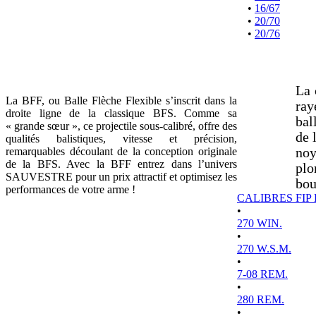
•
16/67
•
20/70
•
20/76
La 
La BFF, ou Balle Flèche Flexible s’inscrit dans la
ray
droite ligne de la classique BFS. Comme sa
bal
« grande sœur », ce projectile sous-calibré, offre des
de 
qualités balistiques, vitesse et précision,
remarquables découlant de la conception originale
noy
de la BFS. Avec la BFF entrez dans l’univers
plo
SAUVESTRE pour un prix attractif et optimisez les
bou
performances de votre arme !
CALIBRES FIP
•
270 WIN.
•
270 W.S.M.
•
7-08 REM.
•
280 REM.
•