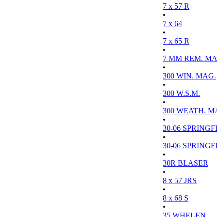
7 x 57 R
•
7 x 64
•
7 x 65 R
•
7 MM REM. MA
•
300 WIN. MAG.
•
300 W.S.M.
•
300 WEATH. M
•
30-06 SPRINGFI
•
30-06 SPRINGFI
•
30R BLASER
•
8 x 57 JRS
•
8 x 68 S
•
35 WHELEN