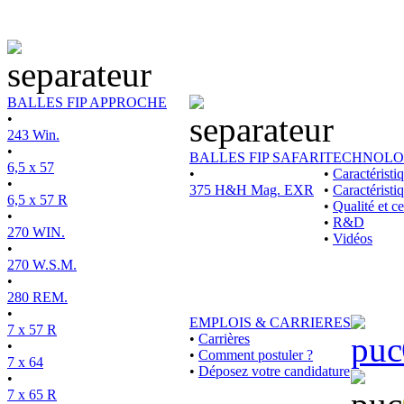
BALLES FIP APPROCHE
•
243 Win.
•
BALLES FIP SAFARI
TECHNOLO
6,5 x 57
•
•
Caractérist
•
375 H&H Mag. EXR
•
Caractéristi
6,5 x 57 R
•
Qualité et ce
•
•
R&D
270 WIN.
•
Vidéos
•
270 W.S.M.
•
280 REM.
•
EMPLOIS & CARRIERES
7 x 57 R
•
Carrières
•
•
Comment postuler ?
7 x 64
•
Déposez votre candidature
•
7 x 65 R