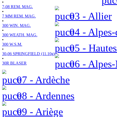
•
7-08 REM. MAG.
•
03 - Allier
7 MM REM. MAG.
•
300 WIN. MAG.
04 - Alpes-
•
300 WEATH. MAG.
•
300 W.S.M.
05 - Hautes
•
30-06 SPRINGFIELD (11.10g)
•
06 - Alpes-
30R BLASER
07 - Ardèche
08 - Ardennes
09 - Ariège