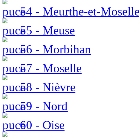
54 - Meurthe-et-Mosell
55 - Meuse
56 - Morbihan
57 - Moselle
58 - Nièvre
59 - Nord
60 - Oise