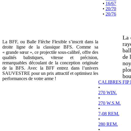
•
16/67
•
20/70
•
20/76
La 
La BFF, ou Balle Flèche Flexible s’inscrit dans la
ray
droite ligne de la classique BFS. Comme sa
bal
« grande sœur », ce projectile sous-calibré, offre des
de 
qualités balistiques, vitesse et précision,
remarquables découlant de la conception originale
noy
de la BFS. Avec la BFF entrez dans l’univers
plo
SAUVESTRE pour un prix attractif et optimisez les
bou
performances de votre arme !
CALIBRES FIP
•
270 WIN.
•
270 W.S.M.
•
7-08 REM.
•
280 REM.
•