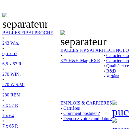
BALLES FIP APPROCHE
•
243 Win.
•
BALLES FIP SAFARI
TECHNOLO
6,5 x 57
•
•
Caractérist
•
375 H&H Mag. EXR
•
Caractéristi
6,5 x 57 R
•
Qualité et ce
•
•
R&D
270 WIN.
•
Vidéos
•
270 W.S.M.
•
280 REM.
•
EMPLOIS & CARRIERES
7 x 57 R
•
Carrières
•
•
Comment postuler ?
7 x 64
•
Déposez votre candidature
•
7 x 65 R