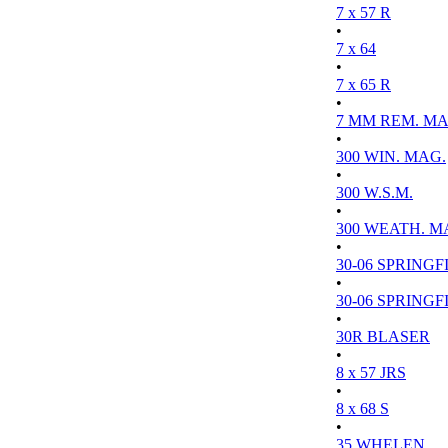
7 x 57 R
•
7 x 64
•
7 x 65 R
•
7 MM REM. MA
•
300 WIN. MAG.
•
300 W.S.M.
•
300 WEATH. M
•
30-06 SPRINGFI
•
30-06 SPRINGFI
•
30R BLASER
•
8 x 57 JRS
•
8 x 68 S
•
35 WHELEN