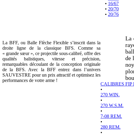
•
16/67
•
20/70
•
20/76
La 
La BFF, ou Balle Flèche Flexible s’inscrit dans la
ray
droite ligne de la classique BFS. Comme sa
bal
« grande sœur », ce projectile sous-calibré, offre des
de 
qualités balistiques, vitesse et précision,
remarquables découlant de la conception originale
noy
de la BFS. Avec la BFF entrez dans l’univers
plo
SAUVESTRE pour un prix attractif et optimisez les
bou
performances de votre arme !
CALIBRES FIP
•
270 WIN.
•
270 W.S.M.
•
7-08 REM.
•
280 REM.
•