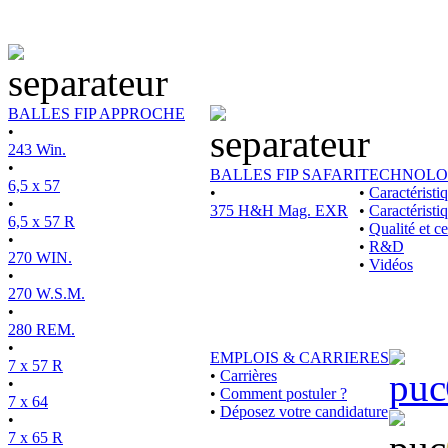
BALLES FIP APPROCHE
•
243 Win.
•
BALLES FIP SAFARI
TECHNOLO
6,5 x 57
•
•
Caractérist
•
375 H&H Mag. EXR
•
Caractéristi
6,5 x 57 R
•
Qualité et ce
•
•
R&D
270 WIN.
•
Vidéos
•
270 W.S.M.
•
280 REM.
•
EMPLOIS & CARRIERES
7 x 57 R
•
Carrières
•
•
Comment postuler ?
7 x 64
•
Déposez votre candidature
•
7 x 65 R