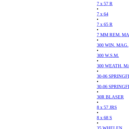
7 x 57 R
•
7 x 64
•
7 x 65 R
•
7 MM REM. MA
•
300 WIN. MAG.
•
300 W.S.M.
•
300 WEATH. M
•
30-06 SPRINGFI
•
30-06 SPRINGFI
•
30R BLASER
•
8 x 57 JRS
•
8 x 68 S
•
35 WHELEN