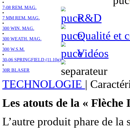
•
7-08 REM. MAG.
•
R&D
7 MM REM. MAG.
•
300 WIN. MAG.
Qualité et c
•
300 WEATH. MAG.
•
300 W.S.M.
Vidéos
•
30-06 SPRINGFIELD (11.10g)
•
30R BLASER
TECHNOLOGIE
|
Caractér
Les atouts de la « Flèche 
L’autre produit phare de la