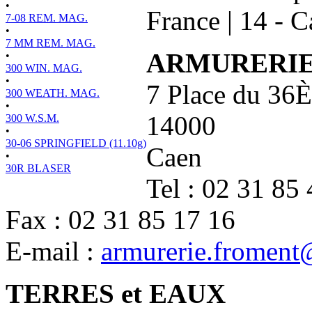
•
France
|
14 - C
7-08 REM. MAG.
•
7 MM REM. MAG.
ARMURERI
•
300 WIN. MAG.
•
7 Place du 36È
300 WEATH. MAG.
•
14000
300 W.S.M.
•
30-06 SPRINGFIELD (11.10g)
Caen
•
30R BLASER
Tel : 02 31 85
Fax : 02 31 85 17 16
E-mail :
armurerie.froment
TERRES et EAUX