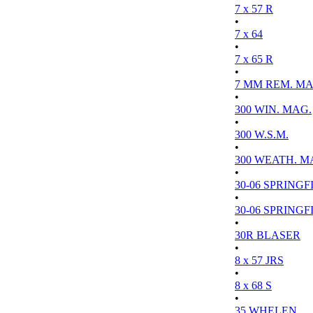
7 x 57 R
•
7 x 64
•
7 x 65 R
•
7 MM REM. MA
•
300 WIN. MAG.
•
300 W.S.M.
•
300 WEATH. M
•
30-06 SPRINGFI
•
30-06 SPRINGFI
•
30R BLASER
•
8 x 57 JRS
•
8 x 68 S
•
35 WHELEN