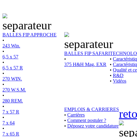
BALLES FIP APPROCHE
•
243 Win.
•
BALLES FIP SAFARI
TECHNOLO
6,5 x 57
•
•
Caractérist
•
375 H&H Mag. EXR
•
Caractéristi
6,5 x 57 R
•
Qualité et ce
•
•
R&D
270 WIN.
•
Vidéos
•
270 W.S.M.
•
280 REM.
•
EMPLOIS & CARRIERES
ret
7 x 57 R
•
Carrières
•
•
Comment postuler ?
7 x 64
•
Déposez votre candidature
•
7 x 65 R