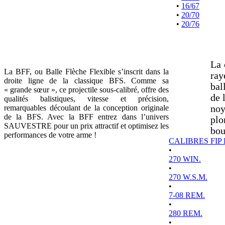
•
16/67
•
20/70
•
20/76
La 
La BFF, ou Balle Flèche Flexible s’inscrit dans la
ray
droite ligne de la classique BFS. Comme sa
bal
« grande sœur », ce projectile sous-calibré, offre des
de 
qualités balistiques, vitesse et précision,
remarquables découlant de la conception originale
noy
de la BFS. Avec la BFF entrez dans l’univers
plo
SAUVESTRE pour un prix attractif et optimisez les
bou
performances de votre arme !
CALIBRES FIP
•
270 WIN.
•
270 W.S.M.
•
7-08 REM.
•
280 REM.
•