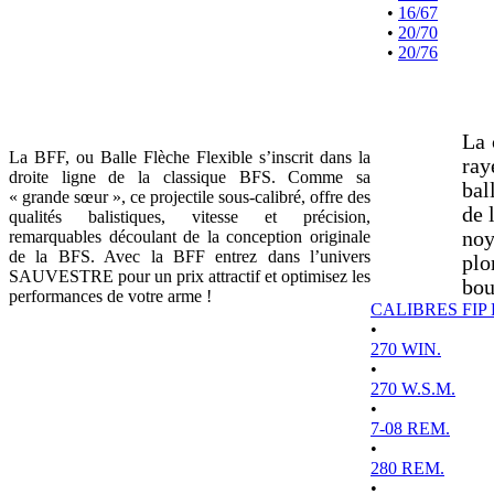
•
16/67
•
20/70
•
20/76
La 
La BFF, ou Balle Flèche Flexible s’inscrit dans la
ray
droite ligne de la classique BFS. Comme sa
bal
« grande sœur », ce projectile sous-calibré, offre des
de 
qualités balistiques, vitesse et précision,
remarquables découlant de la conception originale
noy
de la BFS. Avec la BFF entrez dans l’univers
plo
SAUVESTRE pour un prix attractif et optimisez les
bou
performances de votre arme !
CALIBRES FIP
•
270 WIN.
•
270 W.S.M.
•
7-08 REM.
•
280 REM.
•