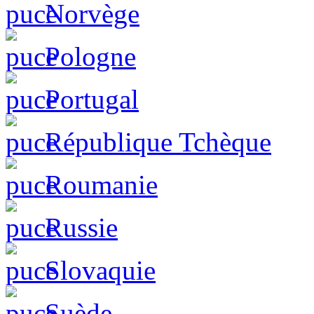
Norvège
Pologne
Portugal
République Tchèque
Roumanie
Russie
Slovaquie
Suède