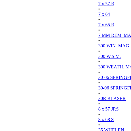
7 x 57 R
•
7 x 64
•
7 x 65 R
•
7 MM REM. MA
•
300 WIN. MAG.
•
300 W.S.M.
•
300 WEATH. M
•
30-06 SPRINGFI
•
30-06 SPRINGFI
•
30R BLASER
•
8 x 57 JRS
•
8 x 68 S
•
35 WHELEN