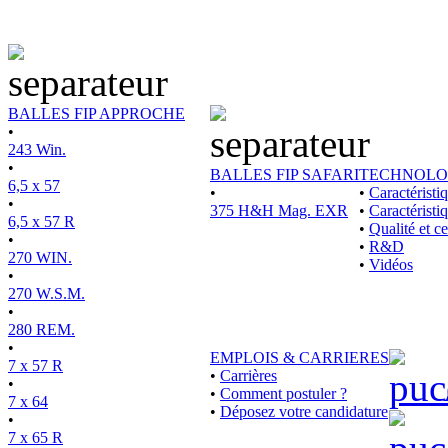
BALLES FIP APPROCHE
•
243 Win.
•
BALLES FIP SAFARI
TECHNOLO
6,5 x 57
•
•
Caractérist
•
375 H&H Mag. EXR
•
Caractéristi
6,5 x 57 R
•
Qualité et ce
•
•
R&D
270 WIN.
•
Vidéos
•
270 W.S.M.
•
280 REM.
•
EMPLOIS & CARRIERES
7 x 57 R
•
Carrières
•
•
Comment postuler ?
7 x 64
•
Déposez votre candidature
•
7 x 65 R