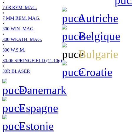
•
7-08 REM. MAG.
•
Autriche
7 MM REM. MAG.
•
300 WIN. MAG.
Belgique
•
300 WEATH. MAG.
•
300 W.S.M.
Bulgarie
•
30-06 SPRINGFIELD (11.10g)
•
Croatie
30R BLASER
Danemark
Espagne
Estonie