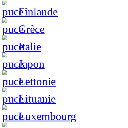
Finlande
Grèce
Italie
Japon
Lettonie
Lituanie
Luxembourg