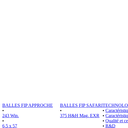
BALLES FIP APPROCHE
BALLES FIP SAFARI
TECHNOLO
•
•
•
Caractérist
243 Win.
375 H&H Mag. EXR
•
Caractéristi
•
•
Qualité et ce
6,5 x 57
•
R&D