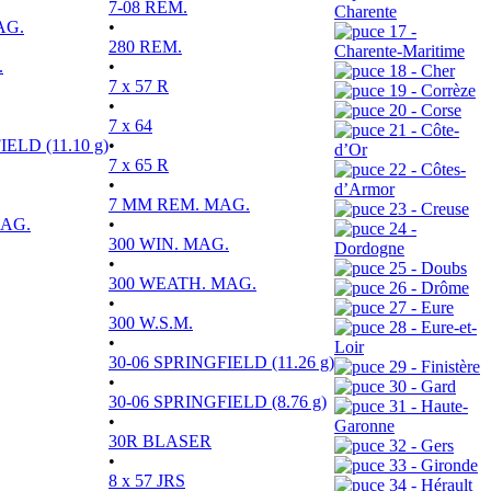
7-08 REM.
Charente
AG.
•
17 -
280 REM.
Charente-Maritime
.
•
18 - Cher
7 x 57 R
19 - Corrèze
•
20 - Corse
7 x 64
21 - Côte-
ELD (11.10 g)
•
d’Or
7 x 65 R
22 - Côtes-
•
d’Armor
7 MM REM. MAG.
23 - Creuse
MAG.
•
24 -
300 WIN. MAG.
Dordogne
•
25 - Doubs
300 WEATH. MAG.
26 - Drôme
•
27 - Eure
300 W.S.M.
28 - Eure-et-
•
Loir
30-06 SPRINGFIELD (11.26 g)
29 - Finistère
•
30 - Gard
30-06 SPRINGFIELD (8.76 g)
31 - Haute-
•
Garonne
30R BLASER
32 - Gers
•
33 - Gironde
8 x 57 JRS
34 - Hérault