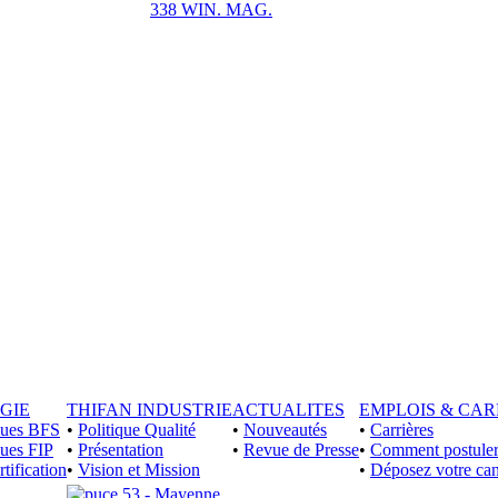
338 WIN. MAG.
GIE
THIFAN INDUSTRIE
ACTUALITES
EMPLOIS & CAR
iques BFS
•
Politique Qualité
•
Nouveautés
•
Carrières
ques FIP
•
Présentation
•
Revue de Presse
•
Comment postuler
rtification
•
Vision et Mission
•
Déposez votre can
53 - Mayenne