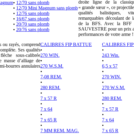
droite ligne de la clas
Magnum
•
12/70 sans plomb
« grande sœur », ce projectile
•
12/70 Mini Magnum sans plomb
qualités balistiques, vi
•
12/76 sans plomb
remarquables découlant de l
•
16/67 sans plomb
de la BFS. Avec la BFF e
•
20/70 sans plomb
SAUVESTRE pour un prix attr
•
20/76 sans plomb
performances de votre arme !
es ou rayés, comprend
CALIBRES FIP BATTUE
CALIBRES FI
complète. Ses qualités
•
•
lèche sous-calibrée
270 WIN.
243 Win.
e masse d’alliage de
•
•
mi-bourres annulaires
270 W.S.M.
6,5 x 57
•
•
7-08 REM.
270 WIN.
•
•
280 REM.
270 W.S.M.
•
•
7 x 57 R
280 REM.
•
•
7 x 64
7 x 57 R
•
•
7 x 65 R
7 x 64
•
•
7 MM REM. MAG.
7 x 65 R