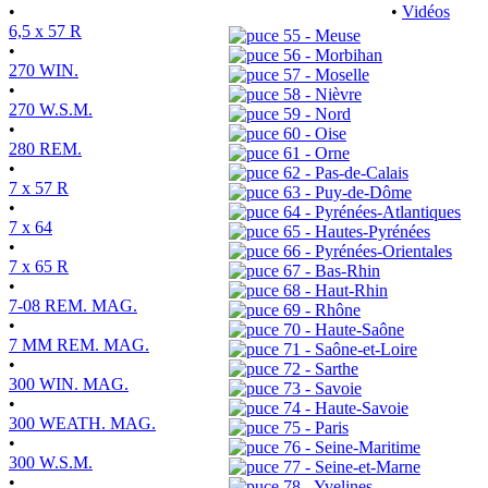
•
•
Vidéos
6,5 x 57 R
55 - Meuse
•
56 - Morbihan
270 WIN.
57 - Moselle
•
58 - Nièvre
270 W.S.M.
59 - Nord
•
60 - Oise
280 REM.
61 - Orne
•
62 - Pas-de-Calais
7 x 57 R
63 - Puy-de-Dôme
•
64 - Pyrénées-Atlantiques
7 x 64
65 - Hautes-Pyrénées
•
66 - Pyrénées-Orientales
7 x 65 R
67 - Bas-Rhin
•
68 - Haut-Rhin
7-08 REM. MAG.
69 - Rhône
•
70 - Haute-Saône
7 MM REM. MAG.
71 - Saône-et-Loire
•
72 - Sarthe
300 WIN. MAG.
73 - Savoie
•
74 - Haute-Savoie
300 WEATH. MAG.
75 - Paris
•
76 - Seine-Maritime
300 W.S.M.
77 - Seine-et-Marne
•
78 - Yvelines