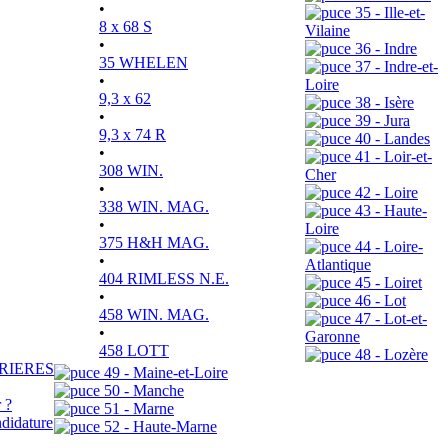
•
35 - Ille-et-
8 x 68 S
Vilaine
•
36 - Indre
35 WHELEN
37 - Indre-et-
•
Loire
9,3 x 62
38 - Isère
•
39 - Jura
9,3 x 74 R
40 - Landes
•
41 - Loir-et-
308 WIN.
Cher
•
42 - Loire
338 WIN. MAG.
43 - Haute-
•
Loire
375 H&H MAG.
44 - Loire-
•
Atlantique
404 RIMLESS N.E.
45 - Loiret
•
46 - Lot
458 WIN. MAG.
47 - Lot-et-
•
Garonne
458 LOTT
48 - Lozère
RIERES
49 - Maine-et-Loire
50 - Manche
 ?
51 - Marne
didature
52 - Haute-Marne