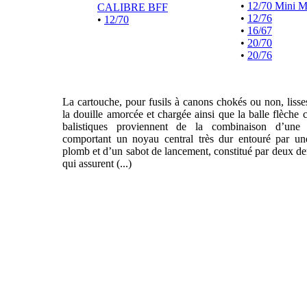
•
12/70 Mini 
CALIBRE BFF
•
12/76
•
12/70
•
16/67
•
20/70
•
20/76
La cartouche, pour fusils à canons chokés ou non, liss
la douille amorcée et chargée ainsi que la balle flèche 
balistiques proviennent de la combinaison d’une f
comportant un noyau central très dur entouré par un
plomb et d’un sabot de lancement, constitué par deux de
qui assurent (...)