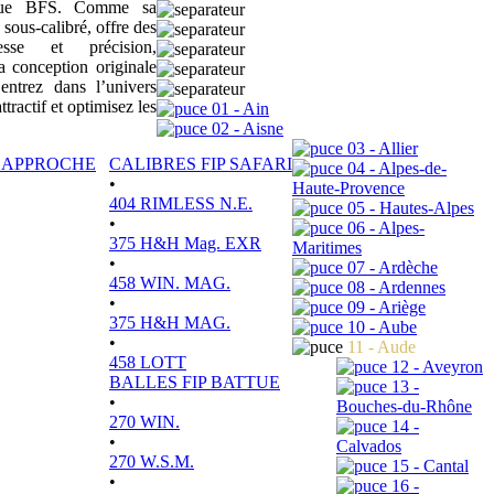
sique BFS. Comme sa
 sous-calibré, offre des
tesse et précision,
a conception originale
ntrez dans l’univers
actif et optimisez les
01 - Ain
02 - Aisne
03 - Allier
P APPROCHE
CALIBRES FIP SAFARI
04 - Alpes-de-
•
Haute-Provence
404 RIMLESS N.E.
05 - Hautes-Alpes
•
06 - Alpes-
375 H&H Mag. EXR
Maritimes
•
07 - Ardèche
458 WIN. MAG.
08 - Ardennes
•
09 - Ariège
375 H&H MAG.
10 - Aube
•
11 - Aude
458 LOTT
12 - Aveyron
BALLES FIP BATTUE
13 -
•
Bouches-du-Rhône
270 WIN.
14 -
•
Calvados
270 W.S.M.
15 - Cantal
•
16 -