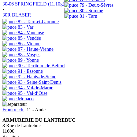
30-06 SPRINGFIELD (11.10g)
79 - Deux-Sèvres
•
80 - Somme
30R BLASER
81 - Tarn
82 - Tarn-et-Garonne
83 - Var
84 - Vaucluse
85 - Vendée
86 - Vienne
87 - Haute-Vienne
88 - Vosges
89 - Yonne
90 - Territoire de Belfort
91 - Essonne
92 - Hauts-de-Seine
93 - Seine-Saint-Denis
94 - Val-de-Marne
95 - Val-d’Oise
Monaco
Frankreich
|
11 - Aude
ARMURERIE DU LANTREBUC
8 Rue de Lantrebuc
11600
Salsigne