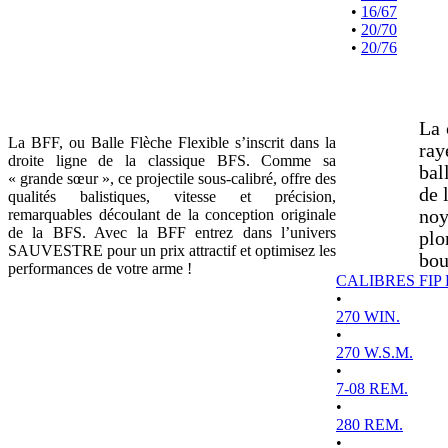
•
16/67
•
20/70
•
20/76
La 
La BFF, ou Balle Flèche Flexible s’inscrit dans la
ray
droite ligne de la classique BFS. Comme sa
bal
« grande sœur », ce projectile sous-calibré, offre des
de 
qualités balistiques, vitesse et précision,
remarquables découlant de la conception originale
noy
de la BFS. Avec la BFF entrez dans l’univers
plo
SAUVESTRE pour un prix attractif et optimisez les
bou
performances de votre arme !
CALIBRES FIP
•
270 WIN.
•
270 W.S.M.
•
7-08 REM.
•
280 REM.
•