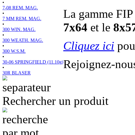
•
7-08 REM. MAG.
La gamme FIP P
•
7 MM REM. MAG.
7x64
et le
8x5
•
300 WIN. MAG.
•
300 WEATH. MAG.
Cliquez ici
pour
•
300 W.S.M.
•
Rejoignez-nou
30-06 SPRINGFIELD (11.10g)
•
30R BLASER
Rechercher un produit