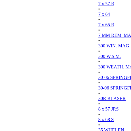
7 x 57 R
•
7 x 64
•
7 x 65 R
•
7 MM REM. MA
•
300 WIN. MAG.
•
300 W.S.M.
•
300 WEATH. M
•
30-06 SPRINGFI
•
30-06 SPRINGFI
•
30R BLASER
•
8 x 57 JRS
•
8 x 68 S
•
35 WHELEN