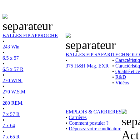
BALLES FIP APPROCHE
•
243 Win.
•
BALLES FIP SAFARI
TECHNOLO
6,5 x 57
•
•
Caractérist
•
375 H&H Mag. EXR
•
Caractéristi
6,5 x 57 R
•
Qualité et ce
•
•
R&D
270 WIN.
•
Vidéos
•
270 W.S.M.
•
280 REM.
•
EMPLOIS & CARRIERES
7 x 57 R
•
Carrières
•
•
Comment postuler ?
7 x 64
•
Déposez votre candidature
•
Act
7 x 65 R