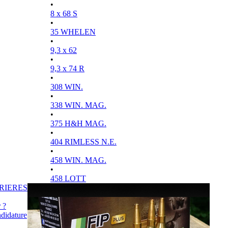
•
8 x 68 S
•
35 WHELEN
•
9,3 x 62
•
9,3 x 74 R
•
308 WIN.
•
338 WIN. MAG.
•
375 H&H MAG.
•
404 RIMLESS N.E.
•
458 WIN. MAG.
•
458 LOTT
RIERES
 ?
didature