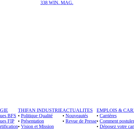
338 WIN. MAG.
GIE
THIFAN INDUSTRIE
ACTUALITES
EMPLOIS & CAR
iques BFS
•
Politique Qualité
•
Nouveautés
•
Carrières
ques FIP
•
Présentation
•
Revue de Presse
•
Comment postuler
rtification
•
Vision et Mission
•
Déposez votre can