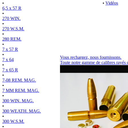
•
•
Vidéos
6,5 x 57 R
•
270 WIN.
•
270 W.S.M.
•
280 REM.
•
7 x 57 R
•
Vous rechargez, nous fournissons.
7 x 64
Toute notre gamme de calibres rayés 
•
7 x 65 R
•
7-08 REM. MAG.
•
7 MM REM. MAG.
•
300 WIN. MAG.
•
300 WEATH. MAG.
•
300 W.S.M.
•