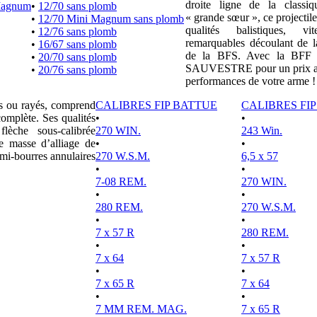
droite ligne de la clas
Magnum
•
12/70 sans plomb
« grande sœur », ce projectile
•
12/70 Mini Magnum sans plomb
qualités balistiques, vi
•
12/76 sans plomb
remarquables découlant de l
•
16/67 sans plomb
de la BFS. Avec la BFF e
•
20/70 sans plomb
SAUVESTRE pour un prix attr
•
20/76 sans plomb
performances de votre arme !
es ou rayés, comprend
CALIBRES FIP BATTUE
CALIBRES FI
complète. Ses qualités
•
•
lèche sous-calibrée
270 WIN.
243 Win.
e masse d’alliage de
•
•
mi-bourres annulaires
270 W.S.M.
6,5 x 57
•
•
7-08 REM.
270 WIN.
•
•
280 REM.
270 W.S.M.
•
•
7 x 57 R
280 REM.
•
•
7 x 64
7 x 57 R
•
•
7 x 65 R
7 x 64
•
•
7 MM REM. MAG.
7 x 65 R