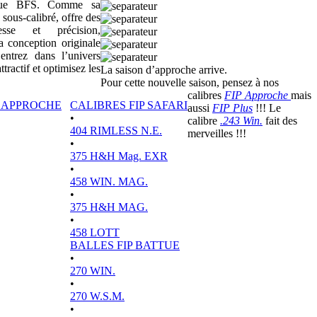
sique BFS. Comme sa
 sous-calibré, offre des
tesse et précision,
a conception originale
ntrez dans l’univers
actif et optimisez les
La saison d’approche arrive.
Pour cette nouvelle saison, pensez à nos
calibres
FIP Approche
mais
P APPROCHE
CALIBRES FIP SAFARI
aussi
FIP Plus
!!! Le
•
calibre
.243 Win.
fait des
404 RIMLESS N.E.
merveilles !!!
•
375 H&H Mag. EXR
•
458 WIN. MAG.
•
375 H&H MAG.
•
458 LOTT
BALLES FIP BATTUE
•
270 WIN.
•
270 W.S.M.
•