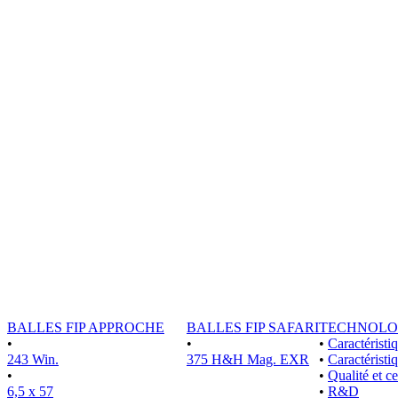
BALLES FIP APPROCHE
BALLES FIP SAFARI
TECHNOLO
•
•
•
Caractérist
243 Win.
375 H&H Mag. EXR
•
Caractéristi
•
•
Qualité et ce
6,5 x 57
•
R&D