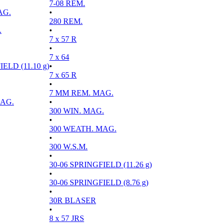
7-08 REM.
AG.
•
280 REM.
.
•
7 x 57 R
•
7 x 64
ELD (11.10 g)
•
7 x 65 R
•
7 MM REM. MAG.
MAG.
•
300 WIN. MAG.
•
300 WEATH. MAG.
•
300 W.S.M.
•
30-06 SPRINGFIELD (11.26 g)
•
30-06 SPRINGFIELD (8.76 g)
•
30R BLASER
•
8 x 57 JRS