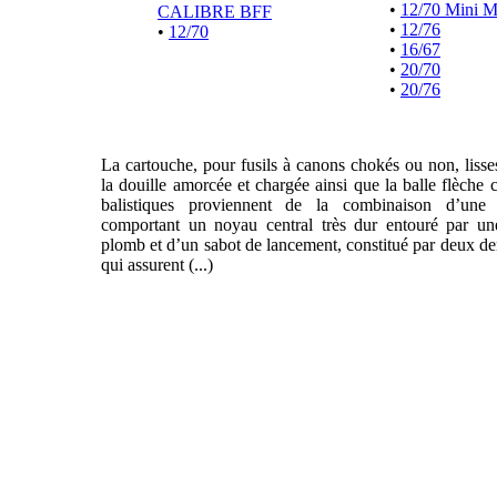
•
12/70 Mini 
CALIBRE BFF
•
12/76
•
12/70
•
16/67
•
20/70
•
20/76
La cartouche, pour fusils à canons chokés ou non, liss
la douille amorcée et chargée ainsi que la balle flèche 
balistiques proviennent de la combinaison d’une f
comportant un noyau central très dur entouré par un
plomb et d’un sabot de lancement, constitué par deux de
qui assurent (...)