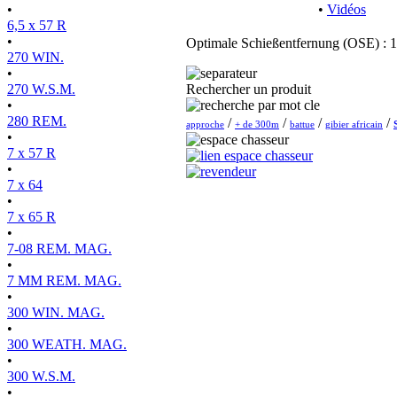
•
•
Vidéos
6,5 x 57 R
•
Optimale Schießentfernung (OSE) : 
270 WIN.
•
270 W.S.M.
Rechercher un produit
•
280 REM.
/
/
/
/
approche
+ de 300m
battue
gibier africain
•
7 x 57 R
•
7 x 64
•
7 x 65 R
•
7-08 REM. MAG.
•
7 MM REM. MAG.
•
300 WIN. MAG.
•
300 WEATH. MAG.
•
300 W.S.M.
•