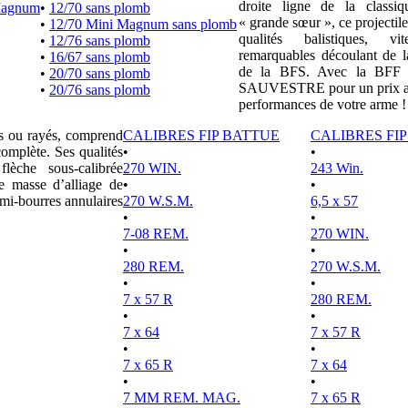
droite ligne de la clas
Magnum
•
12/70 sans plomb
« grande sœur », ce projectile
•
12/70 Mini Magnum sans plomb
qualités balistiques, vi
•
12/76 sans plomb
remarquables découlant de l
•
16/67 sans plomb
de la BFS. Avec la BFF e
•
20/70 sans plomb
SAUVESTRE pour un prix attr
•
20/76 sans plomb
performances de votre arme !
es ou rayés, comprend
CALIBRES FIP BATTUE
CALIBRES FI
complète. Ses qualités
•
•
lèche sous-calibrée
270 WIN.
243 Win.
e masse d’alliage de
•
•
mi-bourres annulaires
270 W.S.M.
6,5 x 57
•
•
7-08 REM.
270 WIN.
•
•
280 REM.
270 W.S.M.
•
•
7 x 57 R
280 REM.
•
•
7 x 64
7 x 57 R
•
•
7 x 65 R
7 x 64
•
•
7 MM REM. MAG.
7 x 65 R