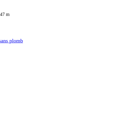
147 m
sans plomb