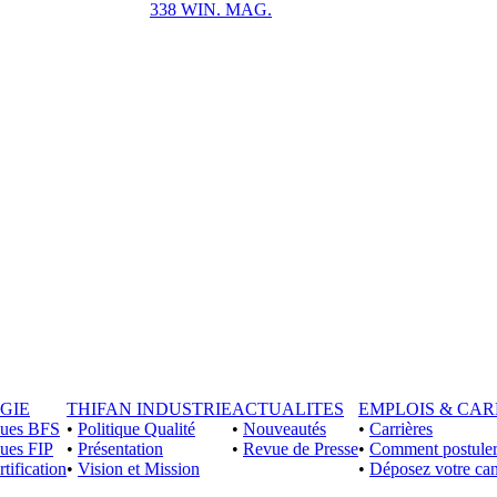
338 WIN. MAG.
GIE
THIFAN INDUSTRIE
ACTUALITES
EMPLOIS & CAR
iques BFS
•
Politique Qualité
•
Nouveautés
•
Carrières
ques FIP
•
Présentation
•
Revue de Presse
•
Comment postuler
rtification
•
Vision et Mission
•
Déposez votre can