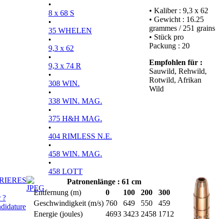
•
• Kaliber : 9,3 x 62
8 x 68 S
• Gewicht : 16.25
•
grammes / 251 grains
35 WHELEN
• Stück pro
•
Packung : 20
9,3 x 62
•
Empfohlen für :
9,3 x 74 R
Sauwild, Rehwild,
•
Rotwild, Afrikan
308 WIN.
Wild
•
338 WIN. MAG.
•
375 H&H MAG.
•
404 RIMLESS N.E.
•
458 WIN. MAG.
•
458 LOTT
RIERES
Patronenlänge : 61 cm
Entfernung (m)
0
100
200
300
 ?
Geschwindigkeit (m/s)
760
649
550
459
didature
Energie (joules)
4693
3423
2458
1712