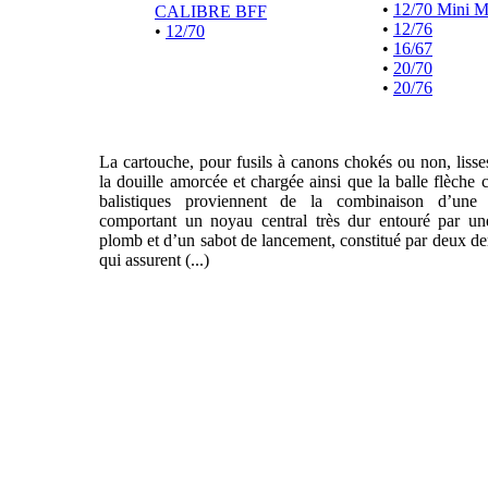
•
12/70 Mini 
CALIBRE BFF
•
12/76
•
12/70
•
16/67
•
20/70
•
20/76
La cartouche, pour fusils à canons chokés ou non, liss
la douille amorcée et chargée ainsi que la balle flèche 
balistiques proviennent de la combinaison d’une f
comportant un noyau central très dur entouré par un
plomb et d’un sabot de lancement, constitué par deux de
qui assurent (...)