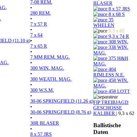
7-08 REM.
BLASER
AG.
•
8 x 57 JRS
280 REM.
8 x 68 S
.
•
35
7 x 57 R
WHELEN
•
9,3 x 62
7 x 64
9,3 x 74 R
ELD (11.10 g)
•
308 WIN.
7 x 65 R
338 WIN.
•
MAG.
7 MM REM. MAG.
375 H&H
MAG.
•
MAG.
300 WIN. MAG.
404
•
RIMLESS N.E.
300 WEATH. MAG.
458 WIN.
•
MAG.
300 W.S.M.
458 LOTT
•
30-06 SPRINGFIELD (11.26 g)
FIP TREIBJAGD
•
GESCHOSSE
30-06 SPRINGFIELD (8.76 g)
KALIBER
|
9,3 x 62
•
30R BLASER
Ballistische
•
Daten
8 x 57 JRS