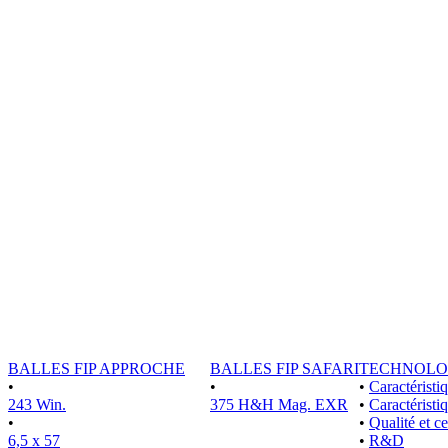
BALLES FIP APPROCHE
BALLES FIP SAFARI
TECHNOLO
•
•
•
Caractérist
243 Win.
375 H&H Mag. EXR
•
Caractéristi
•
•
Qualité et ce
6,5 x 57
•
R&D