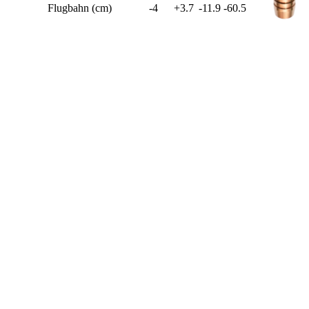
Flugbahn (cm)
-4
+3.7
-11.9
-60.5