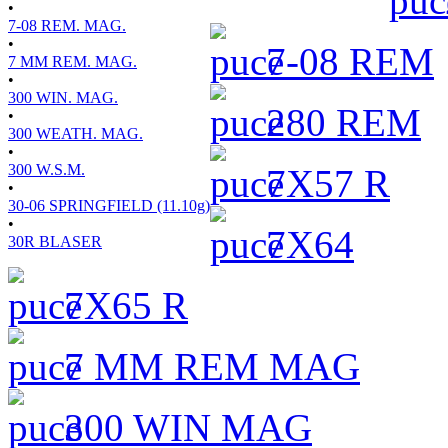
•
7-08 REM. MAG.
•
7-08 REM
7 MM REM. MAG.
•
300 WIN. MAG.
280 REM
•
300 WEATH. MAG.
•
300 W.S.M.
7X57 R
•
30-06 SPRINGFIELD (11.10g)
•
7X64
30R BLASER
7X65 R
7 MM REM MAG
300 WIN MAG