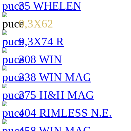
35 WHELEN
9,3X62
9,3X74 R
308 WIN
338 WIN MAG
375 H&H MAG
404 RIMLESS N.E.
458 WIN MAG