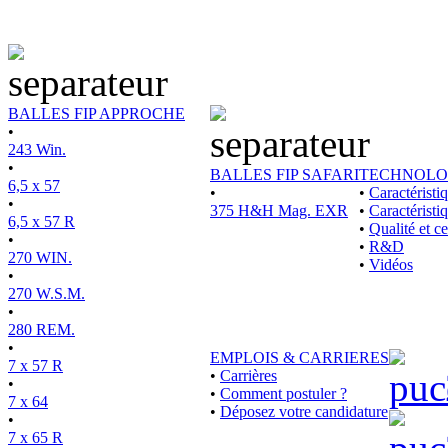
BALLES FIP APPROCHE
•
243 Win.
•
BALLES FIP SAFARI
TECHNOLO
6,5 x 57
•
•
Caractérist
•
375 H&H Mag. EXR
•
Caractéristi
6,5 x 57 R
•
Qualité et ce
•
•
R&D
270 WIN.
•
Vidéos
•
270 W.S.M.
•
280 REM.
•
EMPLOIS & CARRIERES
7 x 57 R
•
Carrières
•
•
Comment postuler ?
7 x 64
•
Déposez votre candidature
•
7 x 65 R