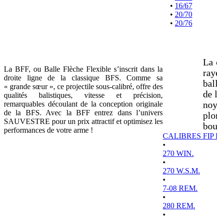
•
16/67
•
20/70
•
20/76
La 
La BFF, ou Balle Flèche Flexible s’inscrit dans la
ray
droite ligne de la classique BFS. Comme sa
bal
« grande sœur », ce projectile sous-calibré, offre des
de 
qualités balistiques, vitesse et précision,
remarquables découlant de la conception originale
noy
de la BFS. Avec la BFF entrez dans l’univers
plo
SAUVESTRE pour un prix attractif et optimisez les
bou
performances de votre arme !
CALIBRES FIP
•
270 WIN.
•
270 W.S.M.
•
7-08 REM.
•
280 REM.
•