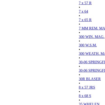
7 x 57 R
•
7 x 64
•
7 x 65 R
•
7 MM REM. MA
•
300 WIN. MAG.
•
300 W.S.M.
•
300 WEATH. M
•
30-06 SPRINGFI
•
30-06 SPRINGFI
•
30R BLASER
•
8 x 57 JRS
•
8 x 68 S
•
35 WHELEN