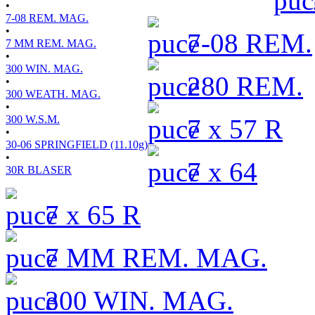
•
7-08 REM. MAG.
•
7-08 REM.
7 MM REM. MAG.
•
300 WIN. MAG.
280 REM.
•
300 WEATH. MAG.
•
300 W.S.M.
7 x 57 R
•
30-06 SPRINGFIELD (11.10g)
•
7 x 64
30R BLASER
7 x 65 R
7 MM REM. MAG.
300 WIN. MAG.