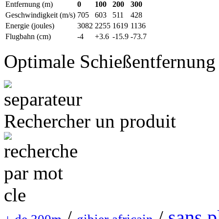
Entfernung (m)
0
100
200
300
Geschwindigkeit (m/s)
705
603
511
428
Energie (joules)
3082
2255
1619
1136
Flugbahn (cm)
-4
+3.6
-15.9
-73.7
Optimale Schießentfernung
Rechercher un produit
sans 
/
/