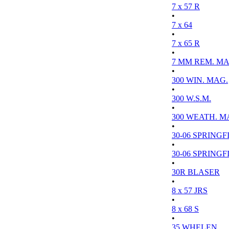
7 x 57 R
•
7 x 64
•
7 x 65 R
•
7 MM REM. MA
•
300 WIN. MAG.
•
300 W.S.M.
•
300 WEATH. M
•
30-06 SPRINGFI
•
30-06 SPRINGFI
•
30R BLASER
•
8 x 57 JRS
•
8 x 68 S
•
35 WHELEN