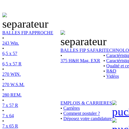
BALLES FIP APPROCHE
•
243 Win.
•
BALLES FIP SAFARI
TECHNOLO
6,5 x 57
•
•
Caractérist
•
375 H&H Mag. EXR
•
Caractéristi
6,5 x 57 R
•
Qualité et ce
•
•
R&D
270 WIN.
•
Vidéos
•
270 W.S.M.
•
280 REM.
•
EMPLOIS & CARRIERES
7 x 57 R
•
Carrières
•
•
Comment postuler ?
7 x 64
•
Déposez votre candidature
•
7 x 65 R