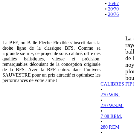
•
16/67
•
20/70
•
20/76
La 
La BFF, ou Balle Flèche Flexible s’inscrit dans la
ray
droite ligne de la classique BFS. Comme sa
bal
« grande sœur », ce projectile sous-calibré, offre des
de 
qualités balistiques, vitesse et précision,
remarquables découlant de la conception originale
noy
de la BFS. Avec la BFF entrez dans l’univers
plo
SAUVESTRE pour un prix attractif et optimisez les
bou
performances de votre arme !
CALIBRES FIP
•
270 WIN.
•
270 W.S.M.
•
7-08 REM.
•
280 REM.
•