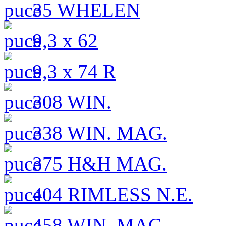
35 WHELEN
9,3 x 62
9,3 x 74 R
308 WIN.
338 WIN. MAG.
375 H&H MAG.
404 RIMLESS N.E.
458 WIN. MAG.