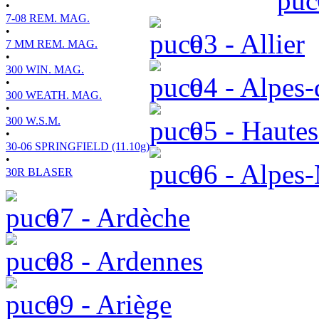
•
7-08 REM. MAG.
•
03 - Allier
7 MM REM. MAG.
•
300 WIN. MAG.
04 - Alpes-
•
300 WEATH. MAG.
•
300 W.S.M.
05 - Hautes
•
30-06 SPRINGFIELD (11.10g)
•
06 - Alpes-
30R BLASER
07 - Ardèche
08 - Ardennes
09 - Ariège