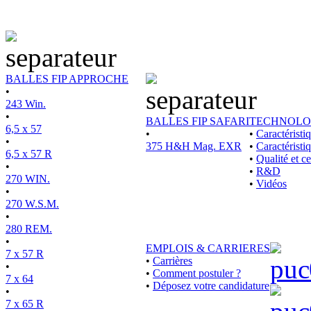
BALLES FIP APPROCHE
•
243 Win.
•
BALLES FIP SAFARI
TECHNOLO
6,5 x 57
•
•
Caractérist
•
375 H&H Mag. EXR
•
Caractéristi
6,5 x 57 R
•
Qualité et ce
•
•
R&D
270 WIN.
•
Vidéos
•
270 W.S.M.
•
280 REM.
•
EMPLOIS & CARRIERES
7 x 57 R
•
Carrières
•
•
Comment postuler ?
7 x 64
•
Déposez votre candidature
•
7 x 65 R