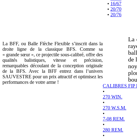
•
16/67
•
20/70
•
20/76
La 
La BFF, ou Balle Flèche Flexible s’inscrit dans la
ray
droite ligne de la classique BFS. Comme sa
bal
« grande sœur », ce projectile sous-calibré, offre des
de 
qualités balistiques, vitesse et précision,
remarquables découlant de la conception originale
noy
de la BFS. Avec la BFF entrez dans l’univers
plo
SAUVESTRE pour un prix attractif et optimisez les
bou
performances de votre arme !
CALIBRES FIP
•
270 WIN.
•
270 W.S.M.
•
7-08 REM.
•
280 REM.
•