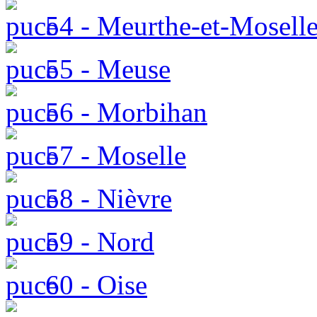
54 - Meurthe-et-Mosell
55 - Meuse
56 - Morbihan
57 - Moselle
58 - Nièvre
59 - Nord
60 - Oise