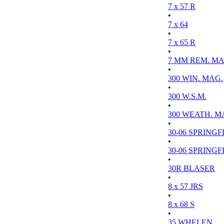
7 x 57 R
•
7 x 64
•
7 x 65 R
•
7 MM REM. MA
•
300 WIN. MAG.
•
300 W.S.M.
•
300 WEATH. M
•
30-06 SPRINGFI
•
30-06 SPRINGFI
•
30R BLASER
•
8 x 57 JRS
•
8 x 68 S
•
35 WHELEN