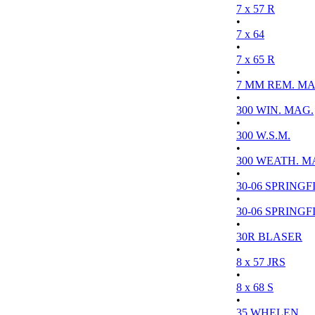
7 x 57 R
•
7 x 64
•
7 x 65 R
•
7 MM REM. MA
•
300 WIN. MAG.
•
300 W.S.M.
•
300 WEATH. M
•
30-06 SPRINGFI
•
30-06 SPRINGFI
•
30R BLASER
•
8 x 57 JRS
•
8 x 68 S
•
35 WHELEN