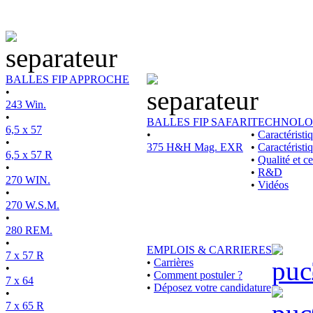
BALLES FIP APPROCHE
•
243 Win.
•
BALLES FIP SAFARI
TECHNOLO
6,5 x 57
•
•
Caractérist
•
375 H&H Mag. EXR
•
Caractéristi
6,5 x 57 R
•
Qualité et ce
•
•
R&D
270 WIN.
•
Vidéos
•
270 W.S.M.
•
280 REM.
•
EMPLOIS & CARRIERES
7 x 57 R
•
Carrières
•
•
Comment postuler ?
7 x 64
•
Déposez votre candidature
•
7 x 65 R