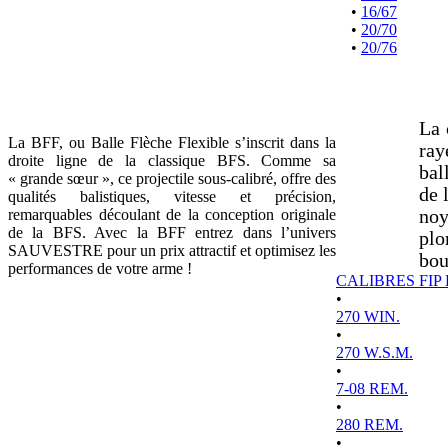
•
16/67
•
20/70
•
20/76
La 
La BFF, ou Balle Flèche Flexible s’inscrit dans la
ray
droite ligne de la classique BFS. Comme sa
bal
« grande sœur », ce projectile sous-calibré, offre des
de 
qualités balistiques, vitesse et précision,
remarquables découlant de la conception originale
noy
de la BFS. Avec la BFF entrez dans l’univers
plo
SAUVESTRE pour un prix attractif et optimisez les
bou
performances de votre arme !
CALIBRES FIP
•
270 WIN.
•
270 W.S.M.
•
7-08 REM.
•
280 REM.
•