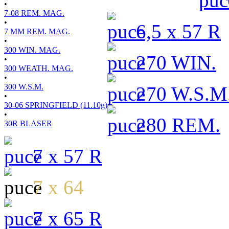
•
7-08 REM. MAG.
•
6,5 x 57 R
7 MM REM. MAG.
•
300 WIN. MAG.
270 WIN.
•
300 WEATH. MAG.
•
300 W.S.M.
270 W.S.M
•
30-06 SPRINGFIELD (11.10g)
•
280 REM.
30R BLASER
7 x 57 R
7 x 64
7 x 65 R