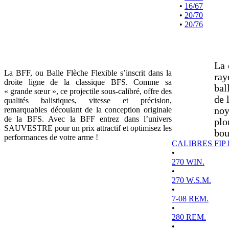
•
16/67
•
20/70
•
20/76
La 
La BFF, ou Balle Flèche Flexible s’inscrit dans la
ray
droite ligne de la classique BFS. Comme sa
bal
« grande sœur », ce projectile sous-calibré, offre des
de 
qualités balistiques, vitesse et précision,
remarquables découlant de la conception originale
noy
de la BFS. Avec la BFF entrez dans l’univers
plo
SAUVESTRE pour un prix attractif et optimisez les
bou
performances de votre arme !
CALIBRES FIP
•
270 WIN.
•
270 W.S.M.
•
7-08 REM.
•
280 REM.
•