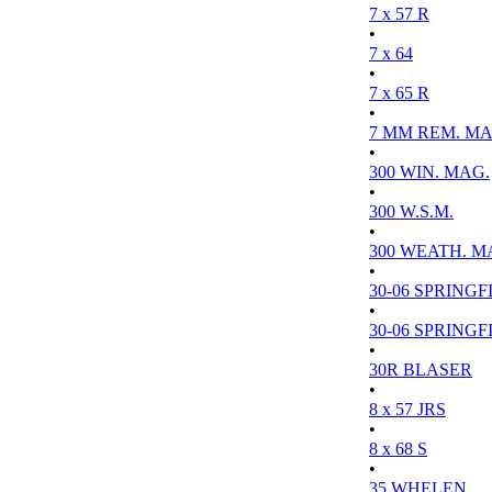
7 x 57 R
•
7 x 64
•
7 x 65 R
•
7 MM REM. MA
•
300 WIN. MAG.
•
300 W.S.M.
•
300 WEATH. M
•
30-06 SPRINGFI
•
30-06 SPRINGFI
•
30R BLASER
•
8 x 57 JRS
•
8 x 68 S
•
35 WHELEN