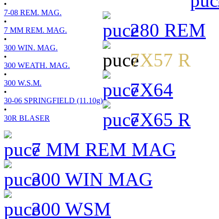
•
7-08 REM. MAG.
•
280 REM
7 MM REM. MAG.
•
300 WIN. MAG.
7X57 R
•
300 WEATH. MAG.
•
300 W.S.M.
7X64
•
30-06 SPRINGFIELD (11.10g)
•
7X65 R
30R BLASER
7 MM REM MAG
300 WIN MAG
300 WSM