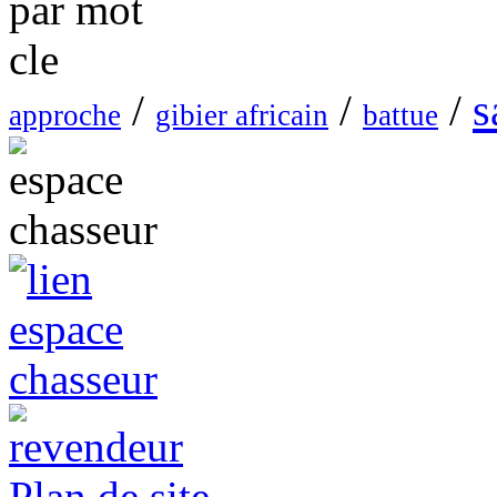
s
/
/
/
approche
gibier africain
battue
Plan de site