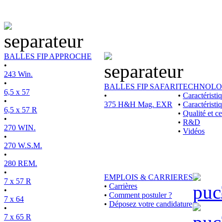
BALLES FIP APPROCHE
•
243 Win.
•
BALLES FIP SAFARI
TECHNOLO
6,5 x 57
•
•
Caractérist
•
375 H&H Mag. EXR
•
Caractéristi
6,5 x 57 R
•
Qualité et ce
•
•
R&D
270 WIN.
•
Vidéos
•
270 W.S.M.
•
280 REM.
•
EMPLOIS & CARRIERES
7 x 57 R
•
Carrières
•
•
Comment postuler ?
7 x 64
•
Déposez votre candidature
•
7 x 65 R