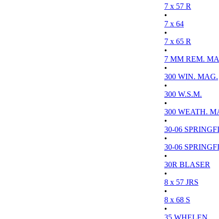
7 x 57 R
•
7 x 64
•
7 x 65 R
•
7 MM REM. MA
•
300 WIN. MAG.
•
300 W.S.M.
•
300 WEATH. M
•
30-06 SPRINGFI
•
30-06 SPRINGFI
•
30R BLASER
•
8 x 57 JRS
•
8 x 68 S
•
35 WHELEN