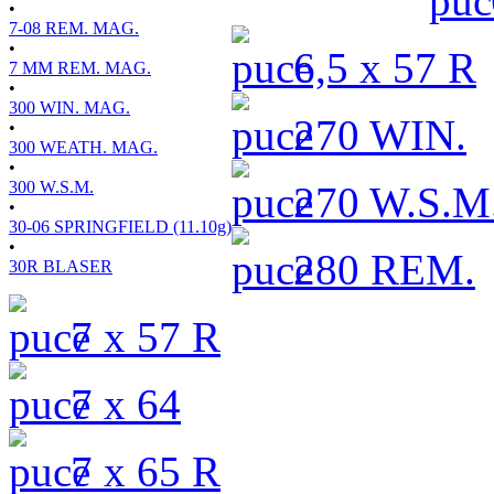
•
7-08 REM. MAG.
•
6,5 x 57 R
7 MM REM. MAG.
•
300 WIN. MAG.
270 WIN.
•
300 WEATH. MAG.
•
300 W.S.M.
270 W.S.M
•
30-06 SPRINGFIELD (11.10g)
•
280 REM.
30R BLASER
7 x 57 R
7 x 64
7 x 65 R