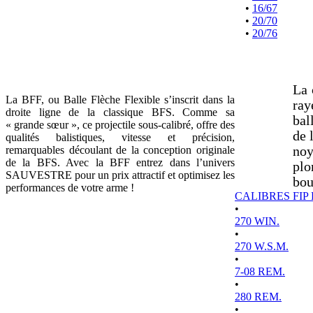
•
16/67
•
20/70
•
20/76
La 
La BFF, ou Balle Flèche Flexible s’inscrit dans la
ray
droite ligne de la classique BFS. Comme sa
bal
« grande sœur », ce projectile sous-calibré, offre des
de 
qualités balistiques, vitesse et précision,
remarquables découlant de la conception originale
noy
de la BFS. Avec la BFF entrez dans l’univers
plo
SAUVESTRE pour un prix attractif et optimisez les
bou
performances de votre arme !
CALIBRES FIP
•
270 WIN.
•
270 W.S.M.
•
7-08 REM.
•
280 REM.
•