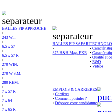
BALLES FIP APPROCHE
•
243 Win.
•
BALLES FIP SAFARI
TECHNOLO
6,5 x 57
•
•
Caractérist
•
375 H&H Mag. EXR
•
Caractéristi
6,5 x 57 R
•
Qualité et ce
•
•
R&D
270 WIN.
•
Vidéos
•
270 W.S.M.
•
280 REM.
•
EMPLOIS & CARRIERES
7 x 57 R
•
Carrières
•
•
Comment postuler ?
7 x 64
•
Déposez votre candidature
•
7 x 65 R