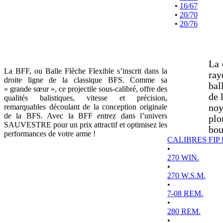
•
16/67
•
20/70
•
20/76
La 
La BFF, ou Balle Flèche Flexible s’inscrit dans la
ray
droite ligne de la classique BFS. Comme sa
bal
« grande sœur », ce projectile sous-calibré, offre des
de 
qualités balistiques, vitesse et précision,
remarquables découlant de la conception originale
noy
de la BFS. Avec la BFF entrez dans l’univers
plo
SAUVESTRE pour un prix attractif et optimisez les
bou
performances de votre arme !
CALIBRES FIP
•
270 WIN.
•
270 W.S.M.
•
7-08 REM.
•
280 REM.
•