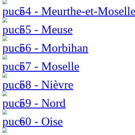
54 - Meurthe-et-Mosell
55 - Meuse
56 - Morbihan
57 - Moselle
58 - Nièvre
59 - Nord
60 - Oise