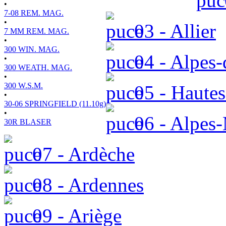
•
7-08 REM. MAG.
•
03 - Allier
7 MM REM. MAG.
•
300 WIN. MAG.
04 - Alpes-
•
300 WEATH. MAG.
•
300 W.S.M.
05 - Hautes
•
30-06 SPRINGFIELD (11.10g)
•
06 - Alpes-
30R BLASER
07 - Ardèche
08 - Ardennes
09 - Ariège