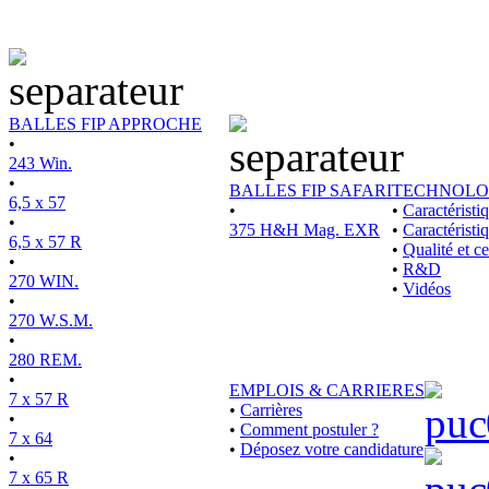
BALLES FIP APPROCHE
•
243 Win.
•
BALLES FIP SAFARI
TECHNOLO
6,5 x 57
•
•
Caractérist
•
375 H&H Mag. EXR
•
Caractéristi
6,5 x 57 R
•
Qualité et ce
•
•
R&D
270 WIN.
•
Vidéos
•
270 W.S.M.
•
280 REM.
•
EMPLOIS & CARRIERES
7 x 57 R
•
Carrières
•
•
Comment postuler ?
7 x 64
•
Déposez votre candidature
•
7 x 65 R