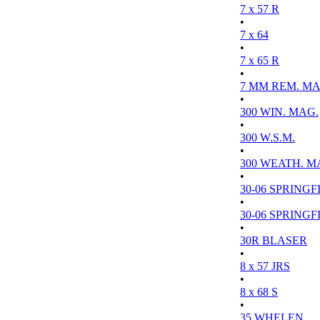
7 x 57 R
•
7 x 64
•
7 x 65 R
•
7 MM REM. MA
•
300 WIN. MAG.
•
300 W.S.M.
•
300 WEATH. M
•
30-06 SPRINGFI
•
30-06 SPRINGFI
•
30R BLASER
•
8 x 57 JRS
•
8 x 68 S
•
35 WHELEN