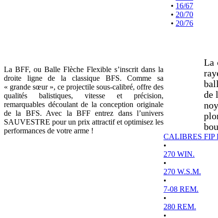
•
16/67
•
20/70
•
20/76
La 
La BFF, ou Balle Flèche Flexible s’inscrit dans la
ray
droite ligne de la classique BFS. Comme sa
bal
« grande sœur », ce projectile sous-calibré, offre des
de 
qualités balistiques, vitesse et précision,
remarquables découlant de la conception originale
noy
de la BFS. Avec la BFF entrez dans l’univers
plo
SAUVESTRE pour un prix attractif et optimisez les
bou
performances de votre arme !
CALIBRES FIP
•
270 WIN.
•
270 W.S.M.
•
7-08 REM.
•
280 REM.
•