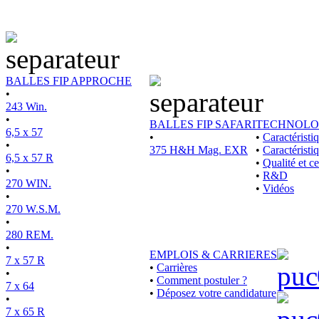
BALLES FIP APPROCHE
•
243 Win.
•
BALLES FIP SAFARI
TECHNOLO
6,5 x 57
•
•
Caractérist
•
375 H&H Mag. EXR
•
Caractéristi
6,5 x 57 R
•
Qualité et ce
•
•
R&D
270 WIN.
•
Vidéos
•
270 W.S.M.
•
280 REM.
•
EMPLOIS & CARRIERES
7 x 57 R
•
Carrières
•
•
Comment postuler ?
7 x 64
•
Déposez votre candidature
•
7 x 65 R