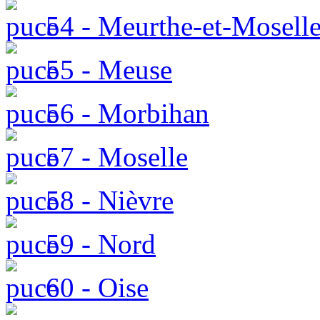
54 - Meurthe-et-Mosell
55 - Meuse
56 - Morbihan
57 - Moselle
58 - Nièvre
59 - Nord
60 - Oise