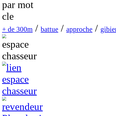
/
/
/
+ de 300m
battue
approche
gibie