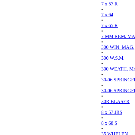
7 x 57 R
•
7 x 64
•
7 x 65 R
•
7 MM REM. MA
•
300 WIN. MAG.
•
300 W.S.M.
•
300 WEATH. M
•
30-06 SPRINGFI
•
30-06 SPRINGFI
•
30R BLASER
•
8 x 57 JRS
•
8 x 68 S
•
35 WHELEN