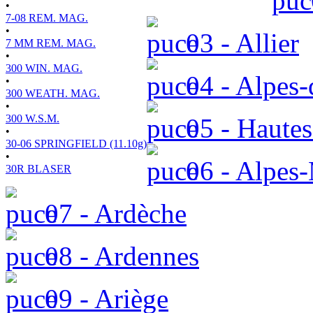
•
7-08 REM. MAG.
•
03 - Allier
7 MM REM. MAG.
•
300 WIN. MAG.
04 - Alpes-
•
300 WEATH. MAG.
•
300 W.S.M.
05 - Hautes
•
30-06 SPRINGFIELD (11.10g)
•
06 - Alpes-
30R BLASER
07 - Ardèche
08 - Ardennes
09 - Ariège