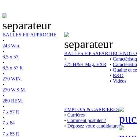
BALLES FIP APPROCHE
•
243 Win.
•
BALLES FIP SAFARI
TECHNOLO
6,5 x 57
•
•
Caractérist
•
375 H&H Mag. EXR
•
Caractéristi
6,5 x 57 R
•
Qualité et ce
•
•
R&D
270 WIN.
•
Vidéos
•
270 W.S.M.
•
280 REM.
•
EMPLOIS & CARRIERES
7 x 57 R
•
Carrières
•
•
Comment postuler ?
7 x 64
•
Déposez votre candidature
•
7 x 65 R