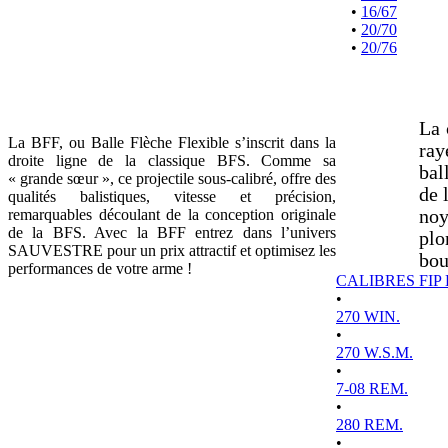
•
16/67
•
20/70
•
20/76
La 
La BFF, ou Balle Flèche Flexible s’inscrit dans la
ray
droite ligne de la classique BFS. Comme sa
bal
« grande sœur », ce projectile sous-calibré, offre des
de 
qualités balistiques, vitesse et précision,
remarquables découlant de la conception originale
noy
de la BFS. Avec la BFF entrez dans l’univers
plo
SAUVESTRE pour un prix attractif et optimisez les
bou
performances de votre arme !
CALIBRES FIP
•
270 WIN.
•
270 W.S.M.
•
7-08 REM.
•
280 REM.
•