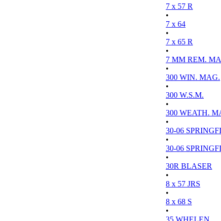
7 x 57 R
•
7 x 64
•
7 x 65 R
•
7 MM REM. MA
•
300 WIN. MAG.
•
300 W.S.M.
•
300 WEATH. M
•
30-06 SPRINGFI
•
30-06 SPRINGFI
•
30R BLASER
•
8 x 57 JRS
•
8 x 68 S
•
35 WHELEN