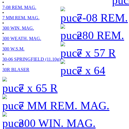
•
7-08 REM. MAG.
•
7-08 REM.
7 MM REM. MAG.
•
300 WIN. MAG.
280 REM.
•
300 WEATH. MAG.
•
300 W.S.M.
7 x 57 R
•
30-06 SPRINGFIELD (11.10g)
•
7 x 64
30R BLASER
7 x 65 R
7 MM REM. MAG.
300 WIN. MAG.