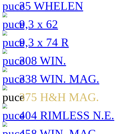
35 WHELEN
9,3 x 62
9,3 x 74 R
308 WIN.
338 WIN. MAG.
375 H&H MAG.
404 RIMLESS N.E.
458 WIN. MAG.