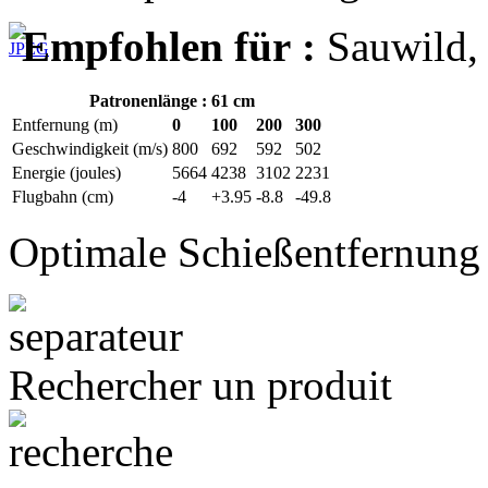
Empfohlen für :
Sauwild, 
Patronenlänge : 61 cm
Entfernung (m)
0
100
200
300
Geschwindigkeit (m/s)
800
692
592
502
Energie (joules)
5664
4238
3102
2231
Flugbahn (cm)
-4
+3.95
-8.8
-49.8
Optimale Schießentfernung
Rechercher un produit