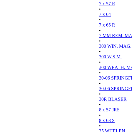
7 x 57 R
•
7 x 64
•
7 x 65 R
•
7 MM REM. MA
•
300 WIN. MAG.
•
300 W.S.M.
•
300 WEATH. M
•
30-06 SPRINGFI
•
30-06 SPRINGFI
•
30R BLASER
•
8 x 57 JRS
•
8 x 68 S
•
35 WHELEN