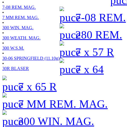
•
7-08 REM. MAG.
•
7-08 REM.
7 MM REM. MAG.
•
300 WIN. MAG.
280 REM.
•
300 WEATH. MAG.
•
300 W.S.M.
7 x 57 R
•
30-06 SPRINGFIELD (11.10g)
•
7 x 64
30R BLASER
7 x 65 R
7 MM REM. MAG.
300 WIN. MAG.