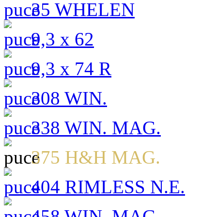
35 WHELEN
9,3 x 62
9,3 x 74 R
308 WIN.
338 WIN. MAG.
375 H&H MAG.
404 RIMLESS N.E.
458 WIN. MAG.