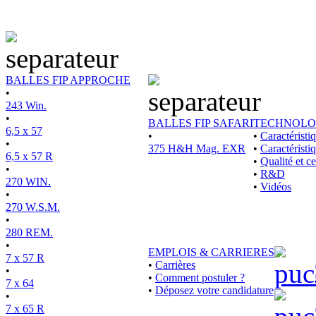
BALLES FIP APPROCHE
•
243 Win.
•
BALLES FIP SAFARI
TECHNOLO
6,5 x 57
•
•
Caractérist
•
375 H&H Mag. EXR
•
Caractéristi
6,5 x 57 R
•
Qualité et ce
•
•
R&D
270 WIN.
•
Vidéos
•
270 W.S.M.
•
280 REM.
•
EMPLOIS & CARRIERES
7 x 57 R
•
Carrières
•
•
Comment postuler ?
7 x 64
•
Déposez votre candidature
•
7 x 65 R