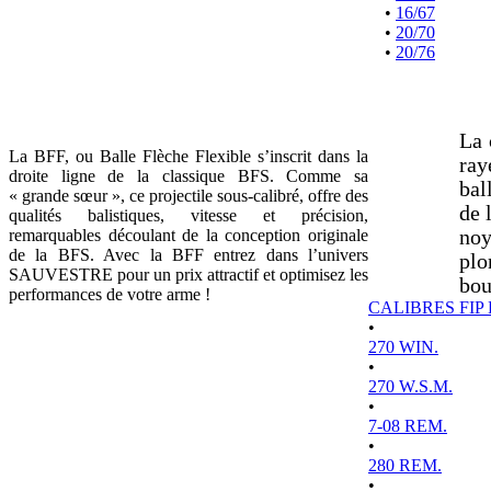
•
16/67
•
20/70
•
20/76
La 
La BFF, ou Balle Flèche Flexible s’inscrit dans la
ray
droite ligne de la classique BFS. Comme sa
bal
« grande sœur », ce projectile sous-calibré, offre des
de 
qualités balistiques, vitesse et précision,
remarquables découlant de la conception originale
noy
de la BFS. Avec la BFF entrez dans l’univers
plo
SAUVESTRE pour un prix attractif et optimisez les
bou
performances de votre arme !
CALIBRES FIP
•
270 WIN.
•
270 W.S.M.
•
7-08 REM.
•
280 REM.
•