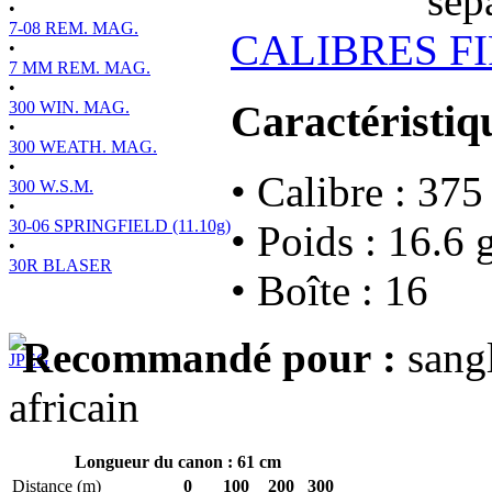
•
7-08 REM. MAG.
CALIBRES F
•
7 MM REM. MAG.
•
Caractéristiq
300 WIN. MAG.
•
300 WEATH. MAG.
•
• Calibre : 
300 W.S.M.
•
30-06 SPRINGFIELD (11.10g)
• Poids : 16.6
•
30R BLASER
• Boîte : 16
Recommandé pour :
sangl
africain
Longueur du canon : 61 cm
Distance (m)
0
100
200
300