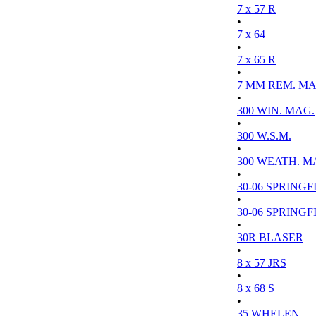
7 x 57 R
•
7 x 64
•
7 x 65 R
•
7 MM REM. MA
•
300 WIN. MAG.
•
300 W.S.M.
•
300 WEATH. M
•
30-06 SPRINGFI
•
30-06 SPRINGFI
•
30R BLASER
•
8 x 57 JRS
•
8 x 68 S
•
35 WHELEN