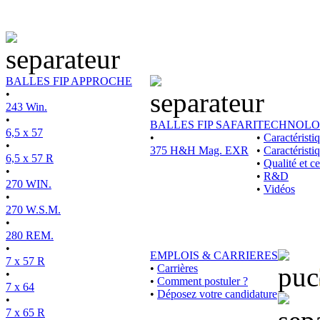
BALLES FIP APPROCHE
•
243 Win.
•
BALLES FIP SAFARI
TECHNOLO
6,5 x 57
•
•
Caractérist
•
375 H&H Mag. EXR
•
Caractéristi
6,5 x 57 R
•
Qualité et ce
•
•
R&D
270 WIN.
•
Vidéos
•
270 W.S.M.
•
280 REM.
•
EMPLOIS & CARRIERES
7 x 57 R
•
Carrières
•
•
Comment postuler ?
7 x 64
•
Déposez votre candidature
•
7 x 65 R