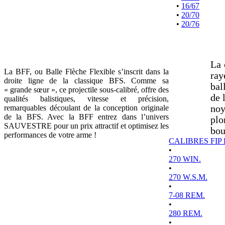
•
16/67
•
20/70
•
20/76
La 
La BFF, ou Balle Flèche Flexible s’inscrit dans la
ray
droite ligne de la classique BFS. Comme sa
bal
« grande sœur », ce projectile sous-calibré, offre des
de 
qualités balistiques, vitesse et précision,
remarquables découlant de la conception originale
noy
de la BFS. Avec la BFF entrez dans l’univers
plo
SAUVESTRE pour un prix attractif et optimisez les
bou
performances de votre arme !
CALIBRES FIP
•
270 WIN.
•
270 W.S.M.
•
7-08 REM.
•
280 REM.
•