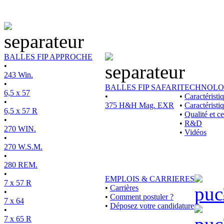
BALLES FIP APPROCHE
•
243 Win.
•
BALLES FIP SAFARI
TECHNOLO
6,5 x 57
•
•
Caractérist
•
375 H&H Mag. EXR
•
Caractéristi
6,5 x 57 R
•
Qualité et ce
•
•
R&D
270 WIN.
•
Vidéos
•
270 W.S.M.
•
280 REM.
•
EMPLOIS & CARRIERES
7 x 57 R
•
Carrières
•
•
Comment postuler ?
7 x 64
•
Déposez votre candidature
•
7 x 65 R