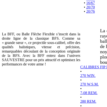
•
16/67
•
20/70
•
20/76
La 
La BFF, ou Balle Flèche Flexible s’inscrit dans la
ray
droite ligne de la classique BFS. Comme sa
bal
« grande sœur », ce projectile sous-calibré, offre des
de 
qualités balistiques, vitesse et précision,
remarquables découlant de la conception originale
noy
de la BFS. Avec la BFF entrez dans l’univers
plo
SAUVESTRE pour un prix attractif et optimisez les
bou
performances de votre arme !
CALIBRES FIP
•
270 WIN.
•
270 W.S.M.
•
7-08 REM.
•
280 REM.
•