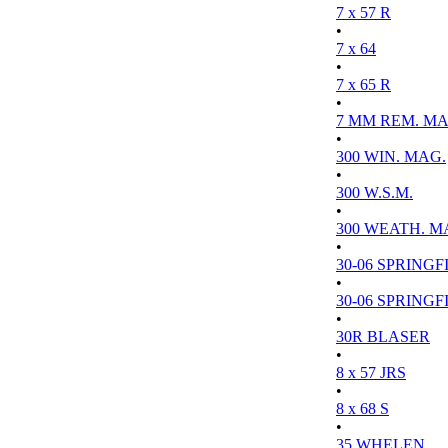
7 x 57 R
•
7 x 64
•
7 x 65 R
•
7 MM REM. MA
•
300 WIN. MAG.
•
300 W.S.M.
•
300 WEATH. M
•
30-06 SPRINGFI
•
30-06 SPRINGFI
•
30R BLASER
•
8 x 57 JRS
•
8 x 68 S
•
35 WHELEN