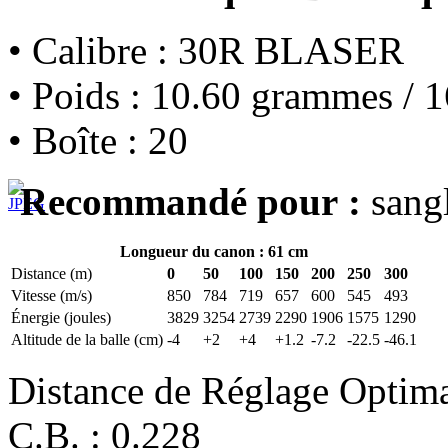
• Calibre : 30R BLASER
• Poids : 10.60 grammes / 1
• Boîte : 20
Recommandé pour :
sangl
Longueur du canon : 61 cm
Distance (m)
0
50
100
150
200
250
300
Vitesse (m/s)
850
784
719
657
600
545
493
Énergie (joules)
3829
3254
2739
2290
1906
1575
1290
Altitude de la balle (cm)
-4
+2
+4
+1.2
-7.2
-22.5
-46.1
Distance de Réglage Optim
C.B. : 0.228