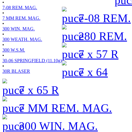
•
7-08 REM. MAG.
•
7-08 REM.
7 MM REM. MAG.
•
300 WIN. MAG.
280 REM.
•
300 WEATH. MAG.
•
300 W.S.M.
7 x 57 R
•
30-06 SPRINGFIELD (11.10g)
•
7 x 64
30R BLASER
7 x 65 R
7 MM REM. MAG.
300 WIN. MAG.