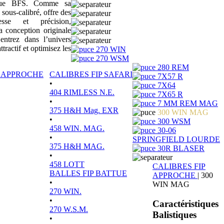
sique BFS. Comme sa
 sous-calibré, offre des
tesse et précision,
a conception originale
ntrez dans l’univers
actif et optimisez les
270 WIN
270 WSM
280 REM
P APPROCHE
CALIBRES FIP SAFARI
7X57 R
•
7X64
404 RIMLESS N.E.
7X65 R
•
7 MM REM MAG
375 H&H Mag. EXR
300 WIN MAG
•
300 WSM
458 WIN. MAG.
30-06
•
SPRINGFIELD LOURDE
375 H&H MAG.
30R BLASER
•
458 LOTT
CALIBRES FIP
BALLES FIP BATTUE
APPROCHE
|
300
•
WIN MAG
270 WIN.
•
Caractéristiques
270 W.S.M.
Balistiques
•