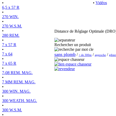
•
•
Vidéos
6,5 x 57 R
•
270 WIN.
•
270 W.S.M.
•
Distance de Réglage Optimale (DRO)
280 REM.
•
7 x 57 R
Rechercher un produit
•
7 x 64
sans plomb
/
/
/
+ de 300m
approche
gibier
•
7 x 65 R
•
7-08 REM. MAG.
•
7 MM REM. MAG.
•
300 WIN. MAG.
•
300 WEATH. MAG.
•
300 W.S.M.
•