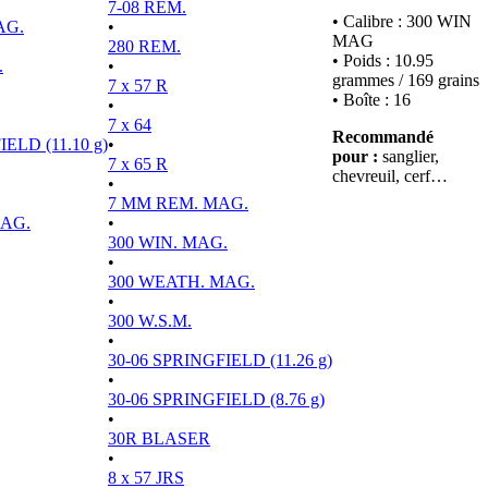
7-08 REM.
• Calibre : 300 WIN
AG.
•
MAG
280 REM.
• Poids : 10.95
.
•
grammes / 169 grains
7 x 57 R
• Boîte : 16
•
7 x 64
Recommandé
ELD (11.10 g)
•
pour :
sanglier,
7 x 65 R
chevreuil, cerf…
•
7 MM REM. MAG.
MAG.
•
300 WIN. MAG.
•
300 WEATH. MAG.
•
300 W.S.M.
•
30-06 SPRINGFIELD (11.26 g)
•
30-06 SPRINGFIELD (8.76 g)
•
30R BLASER
•
8 x 57 JRS