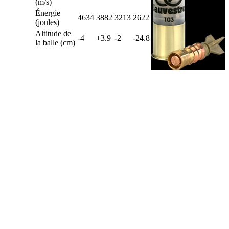
(m/s)
Énergie
4634
3882
3213
2622
(joules)
Altitude de
-4
+3.9
-2
-24.8
la balle (cm)