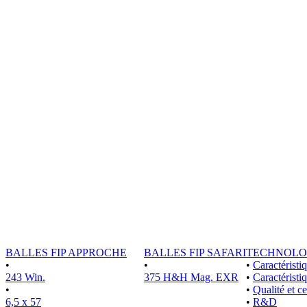
BALLES FIP APPROCHE
BALLES FIP SAFARI
TECHNOLO
•
•
•
Caractérist
243 Win.
375 H&H Mag. EXR
•
Caractéristi
•
•
Qualité et ce
6,5 x 57
•
R&D