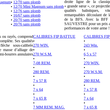
droite ligne de la clas
Magnum
•
12/70 sans plomb
« grande sœur », ce projectile
•
12/70 Mini Magnum sans plomb
qualités balistiques, vi
•
12/76 sans plomb
remarquables découlant de l
•
16/67 sans plomb
de la BFS. Avec la BFF e
•
20/70 sans plomb
SAUVESTRE pour un prix attr
•
20/76 sans plomb
performances de votre arme !
es ou rayés, comprend
CALIBRES FIP BATTUE
CALIBRES FI
complète. Ses qualités
•
•
lèche sous-calibrée
270 WIN.
243 Win.
e masse d’alliage de
•
•
mi-bourres annulaires
270 W.S.M.
6,5 x 57
•
•
7-08 REM.
270 WIN.
•
•
280 REM.
270 W.S.M.
•
•
7 x 57 R
280 REM.
•
•
7 x 64
7 x 57 R
•
•
7 x 65 R
7 x 64
•
•
7 MM REM. MAG.
7 x 65 R