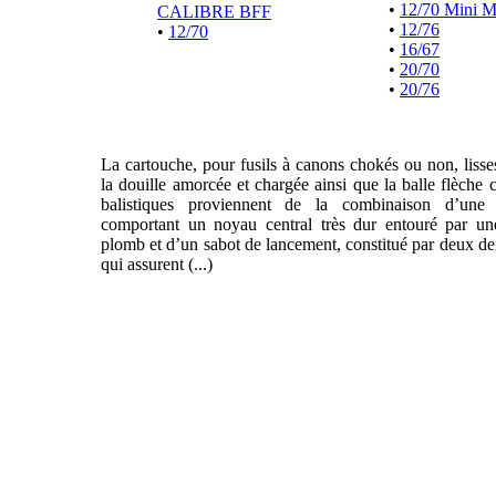
•
12/70 Mini 
CALIBRE BFF
•
12/76
•
12/70
•
16/67
•
20/70
•
20/76
La cartouche, pour fusils à canons chokés ou non, liss
la douille amorcée et chargée ainsi que la balle flèche 
balistiques proviennent de la combinaison d’une f
comportant un noyau central très dur entouré par un
plomb et d’un sabot de lancement, constitué par deux de
qui assurent (...)