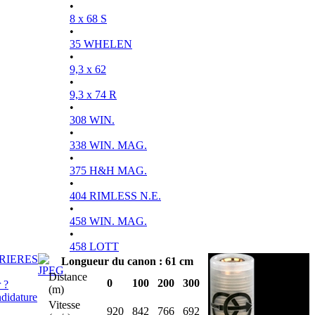
•
8 x 68 S
•
35 WHELEN
•
9,3 x 62
•
9,3 x 74 R
•
308 WIN.
•
338 WIN. MAG.
•
375 H&H MAG.
•
404 RIMLESS N.E.
•
458 WIN. MAG.
•
458 LOTT
RIERES
Longueur du canon : 61 cm
Distance
0
100
200
300
 ?
(m)
didature
Vitesse
920
842
766
692