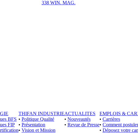
338 WIN. MAG.
GIE
THIFAN INDUSTRIE
ACTUALITES
EMPLOIS & CAR
iques BFS
•
Politique Qualité
•
Nouveautés
•
Carrières
ques FIP
•
Présentation
•
Revue de Presse
•
Comment postuler
rtification
•
Vision et Mission
•
Déposez votre can