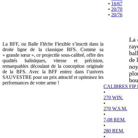
•
16/67
•
20/70
•
20/76
La 
La BFF, ou Balle Flèche Flexible s’inscrit dans la
ray
droite ligne de la classique BFS. Comme sa
bal
« grande sœur », ce projectile sous-calibré, offre des
de 
qualités balistiques, vitesse et précision,
remarquables découlant de la conception originale
noy
de la BFS. Avec la BFF entrez dans l’univers
plo
SAUVESTRE pour un prix attractif et optimisez les
bou
performances de votre arme !
CALIBRES FIP
•
270 WIN.
•
270 W.S.M.
•
7-08 REM.
•
280 REM.
•