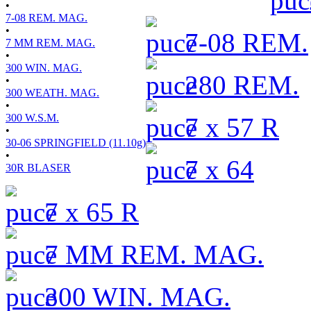
•
7-08 REM. MAG.
•
7-08 REM.
7 MM REM. MAG.
•
300 WIN. MAG.
280 REM.
•
300 WEATH. MAG.
•
300 W.S.M.
7 x 57 R
•
30-06 SPRINGFIELD (11.10g)
•
7 x 64
30R BLASER
7 x 65 R
7 MM REM. MAG.
300 WIN. MAG.