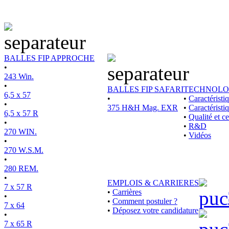
BALLES FIP APPROCHE
•
243 Win.
•
BALLES FIP SAFARI
TECHNOLO
6,5 x 57
•
•
Caractérist
•
375 H&H Mag. EXR
•
Caractéristi
6,5 x 57 R
•
Qualité et ce
•
•
R&D
270 WIN.
•
Vidéos
•
270 W.S.M.
•
280 REM.
•
EMPLOIS & CARRIERES
7 x 57 R
•
Carrières
•
•
Comment postuler ?
7 x 64
•
Déposez votre candidature
•
7 x 65 R