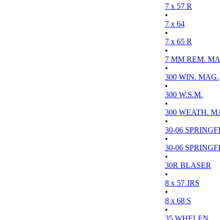
7 x 57 R
•
7 x 64
•
7 x 65 R
•
7 MM REM. MA
•
300 WIN. MAG.
•
300 W.S.M.
•
300 WEATH. M
•
30-06 SPRINGFI
•
30-06 SPRINGFI
•
30R BLASER
•
8 x 57 JRS
•
8 x 68 S
•
35 WHELEN