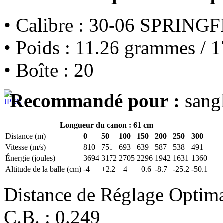
• Calibre : 30-06 SPRINGF
• Poids : 11.26 grammes / 1
• Boîte : 20
Recommandé pour :
sangl
Longueur du canon : 61 cm
Distance (m)
0
50
100
150
200
250
300
Vitesse (m/s)
810
751
693
639
587
538
491
Énergie (joules)
3694
3172
2705
2296
1942
1631
1360
Altitude de la balle (cm)
-4
+2.2
+4
+0.6
-8.7
-25.2
-50.1
Distance de Réglage Optim
C.B. : 0.249