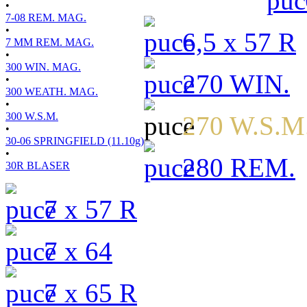
•
7-08 REM. MAG.
•
6,5 x 57 R
7 MM REM. MAG.
•
300 WIN. MAG.
270 WIN.
•
300 WEATH. MAG.
•
300 W.S.M.
270 W.S.M
•
30-06 SPRINGFIELD (11.10g)
•
280 REM.
30R BLASER
7 x 57 R
7 x 64
7 x 65 R