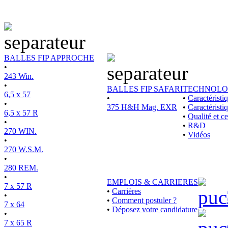
BALLES FIP APPROCHE
•
243 Win.
•
BALLES FIP SAFARI
TECHNOLO
6,5 x 57
•
•
Caractérist
•
375 H&H Mag. EXR
•
Caractéristi
6,5 x 57 R
•
Qualité et ce
•
•
R&D
270 WIN.
•
Vidéos
•
270 W.S.M.
•
280 REM.
•
EMPLOIS & CARRIERES
7 x 57 R
•
Carrières
•
•
Comment postuler ?
7 x 64
•
Déposez votre candidature
•
7 x 65 R