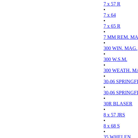
7 x 57 R
•
7 x 64
•
7 x 65 R
•
7 MM REM. MA
•
300 WIN. MAG.
•
300 W.S.M.
•
300 WEATH. M
•
30-06 SPRINGFI
•
30-06 SPRINGFI
•
30R BLASER
•
8 x 57 JRS
•
8 x 68 S
•
35 WHELEN