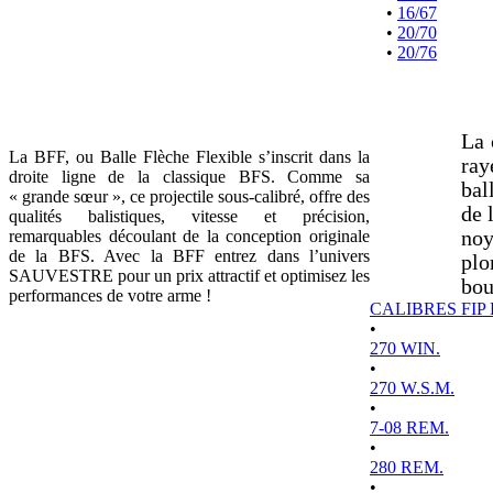
•
16/67
•
20/70
•
20/76
La 
La BFF, ou Balle Flèche Flexible s’inscrit dans la
ray
droite ligne de la classique BFS. Comme sa
bal
« grande sœur », ce projectile sous-calibré, offre des
de 
qualités balistiques, vitesse et précision,
remarquables découlant de la conception originale
noy
de la BFS. Avec la BFF entrez dans l’univers
plo
SAUVESTRE pour un prix attractif et optimisez les
bou
performances de votre arme !
CALIBRES FIP
•
270 WIN.
•
270 W.S.M.
•
7-08 REM.
•
280 REM.
•