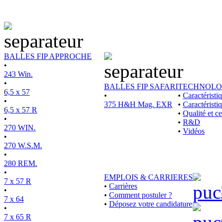
BALLES FIP APPROCHE
•
243 Win.
•
BALLES FIP SAFARI
TECHNOLO
6,5 x 57
•
•
Caractérist
•
375 H&H Mag. EXR
•
Caractéristi
6,5 x 57 R
•
Qualité et ce
•
•
R&D
270 WIN.
•
Vidéos
•
270 W.S.M.
•
280 REM.
•
EMPLOIS & CARRIERES
7 x 57 R
•
Carrières
•
•
Comment postuler ?
7 x 64
•
Déposez votre candidature
•
7 x 65 R