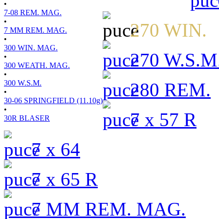
•
7-08 REM. MAG.
•
270 WIN.
7 MM REM. MAG.
•
300 WIN. MAG.
270 W.S.M
•
300 WEATH. MAG.
•
300 W.S.M.
280 REM.
•
30-06 SPRINGFIELD (11.10g)
•
7 x 57 R
30R BLASER
7 x 64
7 x 65 R
7 MM REM. MAG.