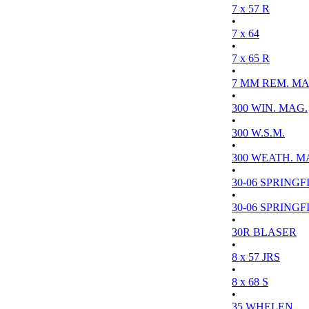
7 x 57 R
•
7 x 64
•
7 x 65 R
•
7 MM REM. MA
•
300 WIN. MAG.
•
300 W.S.M.
•
300 WEATH. M
•
30-06 SPRINGFI
•
30-06 SPRINGFI
•
30R BLASER
•
8 x 57 JRS
•
8 x 68 S
•
35 WHELEN