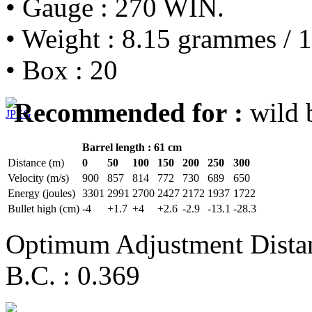
• Gauge : 270 WIN.
• Weight : 8.15 grammes / 1
• Box : 20
Recommended for :
wild b
Barrel length : 61 cm
Distance (m)
0
50
100
150
200
250
300
Velocity (m/s)
900
857
814
772
730
689
650
Energy (joules)
3301
2991
2700
2427
2172
1937
1722
Bullet high (cm)
-4
+1.7
+4
+2.6
-2.9
-13.1
-28.3
Optimum Adjustment Dista
B.C. : 0.369