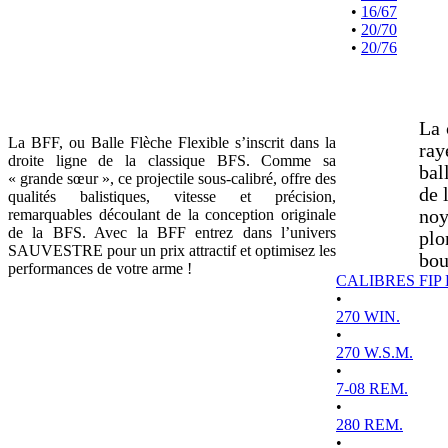
•
16/67
•
20/70
•
20/76
La 
La BFF, ou Balle Flèche Flexible s’inscrit dans la
ray
droite ligne de la classique BFS. Comme sa
bal
« grande sœur », ce projectile sous-calibré, offre des
de 
qualités balistiques, vitesse et précision,
remarquables découlant de la conception originale
noy
de la BFS. Avec la BFF entrez dans l’univers
plo
SAUVESTRE pour un prix attractif et optimisez les
bou
performances de votre arme !
CALIBRES FIP
•
270 WIN.
•
270 W.S.M.
•
7-08 REM.
•
280 REM.
•