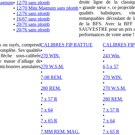
droite ligne de la clas
Magnum
•
12/70 sans plomb
« grande sœur », ce projectile
•
12/70 Mini Magnum sans plomb
qualités balistiques, vi
•
12/76 sans plomb
remarquables découlant de l
•
16/67 sans plomb
de la BFS. Avec la BFF e
•
20/70 sans plomb
SAUVESTRE pour un prix attr
•
20/76 sans plomb
performances de votre arme !
es ou rayés, comprend
CALIBRES FIP BATTUE
CALIBRES FI
complète. Ses qualités
•
•
lèche sous-calibrée
270 WIN.
243 Win.
e masse d’alliage de
•
•
mi-bourres annulaires
270 W.S.M.
6,5 x 57
•
•
7-08 REM.
270 WIN.
•
•
280 REM.
270 W.S.M.
•
•
7 x 57 R
280 REM.
•
•
7 x 64
7 x 57 R
•
•
7 x 65 R
7 x 64
•
•
7 MM REM. MAG.
7 x 65 R