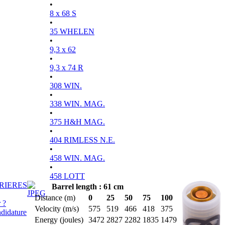
•
8 x 68 S
•
35 WHELEN
•
9,3 x 62
•
9,3 x 74 R
•
308 WIN.
•
338 WIN. MAG.
•
375 H&H MAG.
•
404 RIMLESS N.E.
•
458 WIN. MAG.
•
458 LOTT
RIERES
Barrel length : 61 cm
Distance (m)
0
25
50
75
100
 ?
Velocity (m/s)
575
519
466
418
375
didature
Energy (joules)
3472
2827
2282
1835
1479