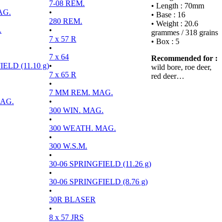
7-08 REM.
• Length : 70mm
AG.
•
• Base : 16
280 REM.
• Weight : 20.6
.
•
grammes / 318 grains
7 x 57 R
• Box : 5
•
7 x 64
Recommended for :
ELD (11.10 g)
•
wild bore, roe deer,
7 x 65 R
red deer…
•
7 MM REM. MAG.
MAG.
•
300 WIN. MAG.
•
300 WEATH. MAG.
•
300 W.S.M.
•
30-06 SPRINGFIELD (11.26 g)
•
30-06 SPRINGFIELD (8.76 g)
•
30R BLASER
•
8 x 57 JRS