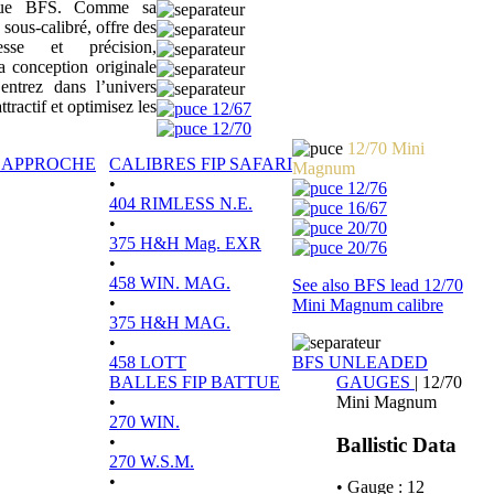
sique BFS. Comme sa
 sous-calibré, offre des
tesse et précision,
a conception originale
ntrez dans l’univers
actif et optimisez les
12/67
12/70
12/70 Mini
P APPROCHE
CALIBRES FIP SAFARI
Magnum
•
12/76
404 RIMLESS N.E.
16/67
•
20/70
375 H&H Mag. EXR
20/76
•
458 WIN. MAG.
See also BFS lead 12/70
•
Mini Magnum calibre
375 H&H MAG.
•
458 LOTT
BFS UNLEADED
BALLES FIP BATTUE
GAUGES
|
12/70
•
Mini Magnum
270 WIN.
•
Ballistic Data
270 W.S.M.
•
• Gauge : 12