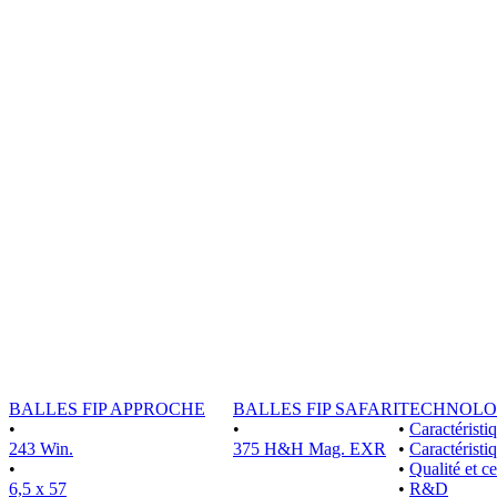
BALLES FIP APPROCHE
BALLES FIP SAFARI
TECHNOLO
•
•
•
Caractérist
243 Win.
375 H&H Mag. EXR
•
Caractéristi
•
•
Qualité et ce
6,5 x 57
•
R&D