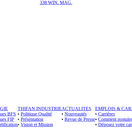
338 WIN. MAG.
GIE
THIFAN INDUSTRIE
ACTUALITES
EMPLOIS & CAR
iques BFS
•
Politique Qualité
•
Nouveautés
•
Carrières
ques FIP
•
Présentation
•
Revue de Presse
•
Comment postuler
rtification
•
Vision et Mission
•
Déposez votre can