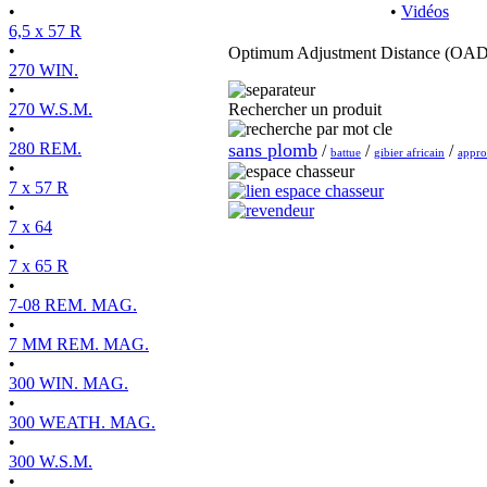
•
•
Vidéos
6,5 x 57 R
•
Optimum Adjustment Distance (OAD
270 WIN.
•
270 W.S.M.
Rechercher un produit
•
280 REM.
sans plomb
/
/
/
battue
gibier africain
appro
•
7 x 57 R
•
7 x 64
•
7 x 65 R
•
7-08 REM. MAG.
•
7 MM REM. MAG.
•
300 WIN. MAG.
•
300 WEATH. MAG.
•
300 W.S.M.
•