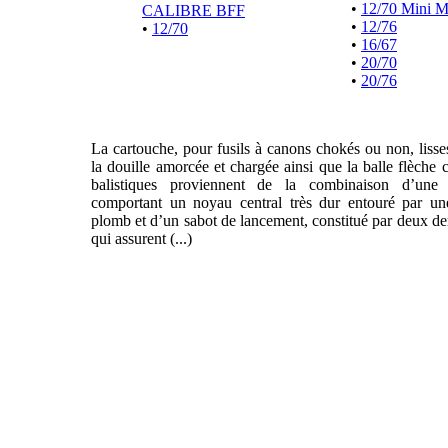
•
12/70 Mini 
CALIBRE BFF
•
12/76
•
12/70
•
16/67
•
20/70
•
20/76
La cartouche, pour fusils à canons chokés ou non, liss
la douille amorcée et chargée ainsi que la balle flèche 
balistiques proviennent de la combinaison d’une f
comportant un noyau central très dur entouré par un
plomb et d’un sabot de lancement, constitué par deux de
qui assurent (...)