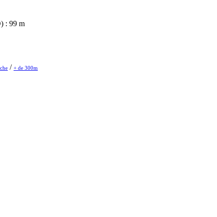
) : 99 m
/
che
+ de 300m