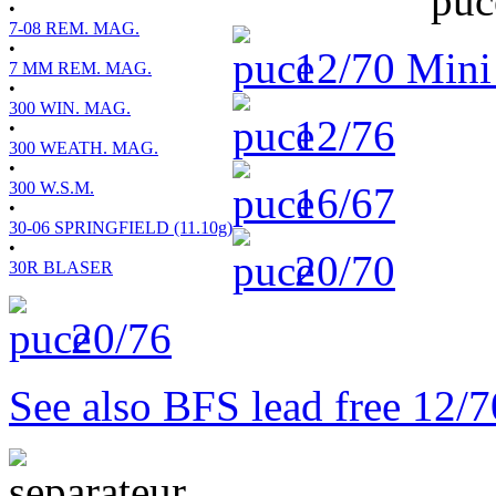
•
7-08 REM. MAG.
•
12/70 Min
7 MM REM. MAG.
•
300 WIN. MAG.
12/76
•
300 WEATH. MAG.
•
300 W.S.M.
16/67
•
30-06 SPRINGFIELD (11.10g)
•
20/70
30R BLASER
20/76
See also BFS lead free 12/7