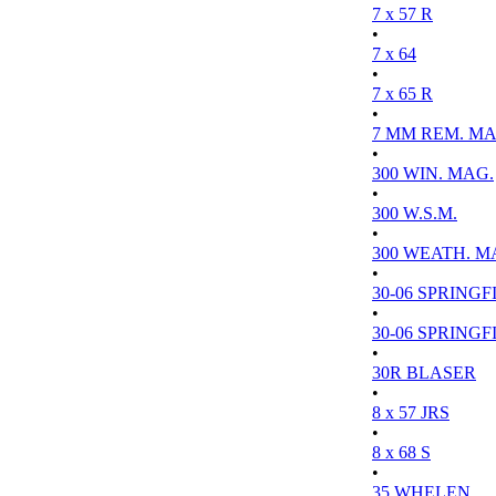
7 x 57 R
•
7 x 64
•
7 x 65 R
•
7 MM REM. MA
•
300 WIN. MAG.
•
300 W.S.M.
•
300 WEATH. M
•
30-06 SPRINGFI
•
30-06 SPRINGFI
•
30R BLASER
•
8 x 57 JRS
•
8 x 68 S
•
35 WHELEN