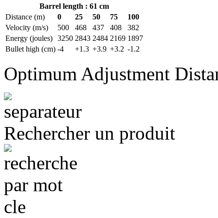
Barrel length : 61 cm
Distance (m)
0
25
50
75
100
Velocity (m/s)
500
468
437
408
382
Energy (joules)
3250
2843
2484
2169
1897
Bullet high (cm)
-4
+1.3
+3.9
+3.2
-1.2
Optimum Adjustment Dista
Rechercher un produit