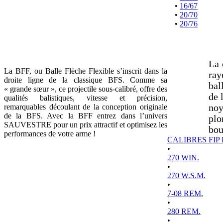
•
16/67
•
20/70
•
20/76
La 
La BFF, ou Balle Flèche Flexible s’inscrit dans la
ray
droite ligne de la classique BFS. Comme sa
bal
« grande sœur », ce projectile sous-calibré, offre des
de 
qualités balistiques, vitesse et précision,
remarquables découlant de la conception originale
noy
de la BFS. Avec la BFF entrez dans l’univers
plo
SAUVESTRE pour un prix attractif et optimisez les
bou
performances de votre arme !
CALIBRES FIP
•
270 WIN.
•
270 W.S.M.
•
7-08 REM.
•
280 REM.
•