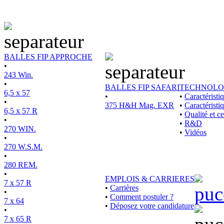
BALLES FIP APPROCHE
•
243 Win.
•
BALLES FIP SAFARI
TECHNOLO
6,5 x 57
•
•
Caractérist
•
375 H&H Mag. EXR
•
Caractéristi
6,5 x 57 R
•
Qualité et ce
•
•
R&D
270 WIN.
•
Vidéos
•
270 W.S.M.
•
280 REM.
•
EMPLOIS & CARRIERES
7 x 57 R
•
Carrières
•
•
Comment postuler ?
7 x 64
•
Déposez votre candidature
•
7 x 65 R