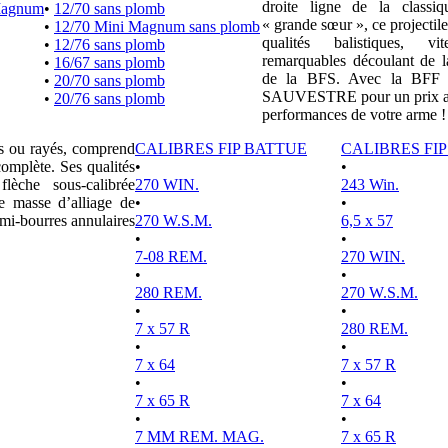
droite ligne de la clas
Magnum
•
12/70 sans plomb
« grande sœur », ce projectile
•
12/70 Mini Magnum sans plomb
qualités balistiques, vi
•
12/76 sans plomb
remarquables découlant de l
•
16/67 sans plomb
de la BFS. Avec la BFF e
•
20/70 sans plomb
SAUVESTRE pour un prix attr
•
20/76 sans plomb
performances de votre arme !
es ou rayés, comprend
CALIBRES FIP BATTUE
CALIBRES FI
complète. Ses qualités
•
•
lèche sous-calibrée
270 WIN.
243 Win.
e masse d’alliage de
•
•
mi-bourres annulaires
270 W.S.M.
6,5 x 57
•
•
7-08 REM.
270 WIN.
•
•
280 REM.
270 W.S.M.
•
•
7 x 57 R
280 REM.
•
•
7 x 64
7 x 57 R
•
•
7 x 65 R
7 x 64
•
•
7 MM REM. MAG.
7 x 65 R