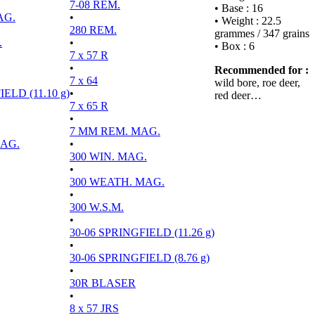
7-08 REM.
• Base : 16
AG.
•
• Weight : 22.5
280 REM.
grammes / 347 grains
.
•
• Box : 6
7 x 57 R
•
Recommended for :
7 x 64
wild bore, roe deer,
ELD (11.10 g)
•
red deer…
7 x 65 R
•
7 MM REM. MAG.
MAG.
•
300 WIN. MAG.
•
300 WEATH. MAG.
•
300 W.S.M.
•
30-06 SPRINGFIELD (11.26 g)
•
30-06 SPRINGFIELD (8.76 g)
•
30R BLASER
•
8 x 57 JRS