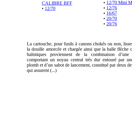
•
12/70 Mini 
CALIBRE BFF
•
12/76
•
12/70
•
16/67
•
20/70
•
20/76
La cartouche, pour fusils à canons chokés ou non, liss
la douille amorcée et chargée ainsi que la balle flèche 
balistiques proviennent de la combinaison d’une f
comportant un noyau central très dur entouré par un
plomb et d’un sabot de lancement, constitué par deux de
qui assurent (...)