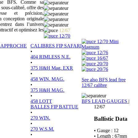
sique BFS. Comme sa
 sous-calibré, offre des
tesse et précision,
a conception originale
ntrez dans l’univers
actif et optimisez les
12/67
12/70
12/70 Mini
P APPROCHE
CALIBRES FIP SAFARI
Magnum
•
12/76
404 RIMLESS N.E.
16/67
•
20/70
375 H&H Mag. EXR
20/76
•
458 WIN. MAG.
See also BFS lead free
•
12/67 calibre
375 H&H MAG.
•
458 LOTT
BFS LEAD GAUGES
|
BALLES FIP BATTUE
12/67
•
270 WIN.
Ballistic Data
•
270 W.S.M.
• Gauge : 12
•
• Length : 67mm