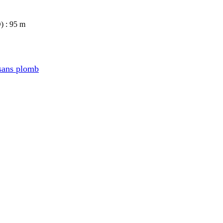
) : 95 m
sans plomb