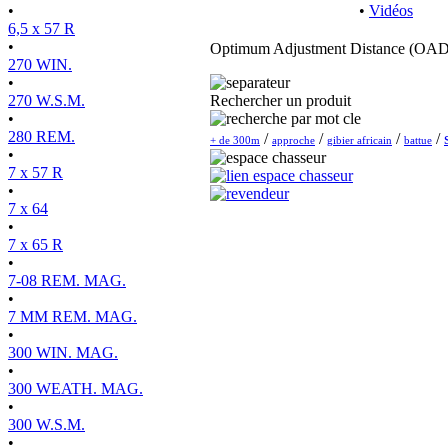
•
•
Vidéos
6,5 x 57 R
•
Optimum Adjustment Distance (OAD
270 WIN.
•
270 W.S.M.
Rechercher un produit
•
280 REM.
/
/
/
/
+ de 300m
approche
gibier africain
battue
•
7 x 57 R
•
7 x 64
•
7 x 65 R
•
7-08 REM. MAG.
•
7 MM REM. MAG.
•
300 WIN. MAG.
•
300 WEATH. MAG.
•
300 W.S.M.
•