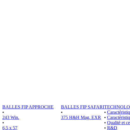
BALLES FIP APPROCHE
BALLES FIP SAFARI
TECHNOLO
•
•
•
Caractérist
243 Win.
375 H&H Mag. EXR
•
Caractéristi
•
•
Qualité et ce
6,5 x 57
•
R&D