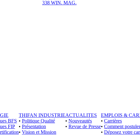
338 WIN. MAG.
GIE
THIFAN INDUSTRIE
ACTUALITES
EMPLOIS & CAR
iques BFS
•
Politique Qualité
•
Nouveautés
•
Carrières
ques FIP
•
Présentation
•
Revue de Presse
•
Comment postuler
rtification
•
Vision et Mission
•
Déposez votre can