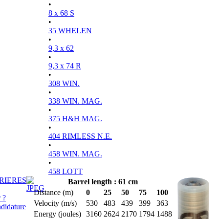
•
8 x 68 S
•
35 WHELEN
•
9,3 x 62
•
9,3 x 74 R
•
308 WIN.
•
338 WIN. MAG.
•
375 H&H MAG.
•
404 RIMLESS N.E.
•
458 WIN. MAG.
•
458 LOTT
RIERES
Barrel length : 61 cm
Distance (m)
0
25
50
75
100
 ?
Velocity (m/s)
530
483
439
399
363
didature
Energy (joules)
3160
2624
2170
1794
1488